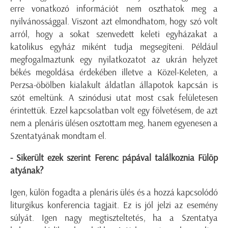
erre vonatkozó információt nem oszthatok meg a
nyilvánossággal. Viszont azt elmondhatom, hogy szó volt
arról, hogy a sokat szenvedett keleti egyházakat a
katolikus egyház miként tudja megsegíteni. Például
megfogalmaztunk egy nyilatkozatot az ukrán helyzet
békés megoldása érdekében illetve a Közel-Keleten, a
Perzsa-öbölben kialakult áldatlan állapotok kapcsán is
szót emeltünk. A szinódusi utat most csak felületesen
érintettük. Ezzel kapcsolatban volt egy fölvetésem, de azt
nem a plenáris ülésen osztottam meg, hanem egyenesen a
Szentatyának mondtam el.
- Sikerült ezek szerint Ferenc pápával találkoznia Fülöp
atyának?
Igen, külön fogadta a plenáris ülés és a hozzá kapcsolódó
liturgikus konferencia tagjait. Ez is jól jelzi az esemény
súlyát. Igen nagy megtiszteltetés, ha a Szentatya