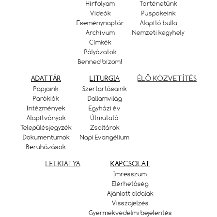
Hírfolyam
Történetünk
Videók
Püspökeink
Eseménynaptár
Alapító bulla
Archívum
Nemzeti kegyhely
Címkék
Pályázatok
Benned bízom!
ADATTÁR
LITURGIA
ÉLŐ KÖZVETÍTÉS
Papjaink
Szertartásaink
Parókiák
Dallamvilág
Intézmények
Egyházi év
Alapítványok
Útmutató
Településjegyzék
Zsoltárok
Dokumentumok
Napi Evangélium
Beruházások
LELKIATYA
KAPCSOLAT
Imresszum
Elérhetőség
Ajánlott oldalak
Visszajelzés
Gyermekvédelmi bejelentés