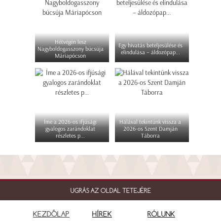
Hétvégén lesz
Egy hivatás beteljesülése és
Nagyboldogasszony búcsúja
elindulása – áldozópap...
Máriapócson
Íme a 2026-os ifjúsági
Hálával tekintünk vissza a
gyalogos zarándoklat
2026-os Szent Damján
részletes p...
Táborra
UGRÁS AZ OLDAL TETEJÉRE
KEZDŐLAP
HÍREK
RÓLUNK