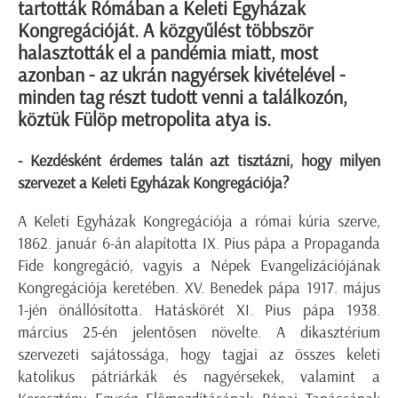
tartották Rómában a Keleti Egyházak
Kongregációját. A közgyűlést többször
halasztották el a pandémia miatt, most
azonban - az ukrán nagyérsek kivételével -
minden tag részt tudott venni a találkozón,
köztük Fülöp metropolita atya is.
- Kezdésként érdemes talán azt tisztázni, hogy milyen
szervezet a Keleti Egyházak Kongregációja?
A Keleti Egyházak Kongregációja a római kúria szerve,
1862. január 6-án alapította IX. Pius pápa a Propaganda
Fide kongregáció, vagyis a Népek Evangelizációjának
Kongregációja keretében. XV. Benedek pápa 1917. május
1-jén önállósította. Hatáskörét XI. Pius pápa 1938.
március 25-én jelentősen növelte. A dikasztérium
szervezeti sajátossága, hogy tagjai az összes keleti
katolikus pátriárkák és nagyérsekek, valamint a