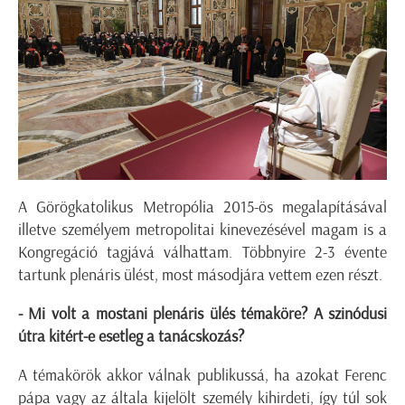
A Görögkatolikus Metropólia 2015-ös megalapításával
illetve személyem metropolitai kinevezésével magam is a
Kongregáció tagjává válhattam. Többnyire 2-3 évente
tartunk plenáris ülést, most másodjára vettem ezen részt.
- Mi volt a mostani plenáris ülés témaköre? A szinódusi
útra kitért-e esetleg a tanácskozás?
A témakörök akkor válnak publikussá, ha azokat Ferenc
pápa vagy az általa kijelölt személy kihirdeti, így túl sok