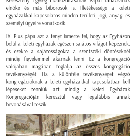
Keresztény Egység Előmozdításának Pápai Tanácsának
elnöke és más bíborosok is. Illetékessége a keleti
egyházakkal kapcsolatos minden területi, jogi, anyagi és
személyi ügyeire vonatkozik.
IX. Pius pápa azt a tényt ismerte fel, hogy az Egyházon
belül a keleti egyházak egészen sajátos világot képeznek,
és ezekre a sajátosságokra a szentszéki döntéseknél
mindig figyelemmel akarnak lenni. Ez a kongregáció
valójában magában foglalja az összes kongregáció
tevékenységét. Ha a különféle tevékenységet végző
kongregációknak a keleti egyházakkal kapcsolatban kell
lépéseket tenniük azt mindig a Keleti Egyházak
Kongregációján keresztül vagy legalábbis annak
bevonásával teszik.