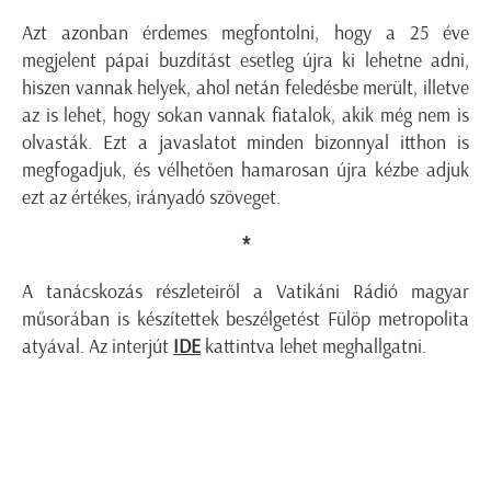
Azt azonban érdemes megfontolni, hogy a 25 éve
megjelent pápai buzdítást esetleg újra ki lehetne adni,
hiszen vannak helyek, ahol netán feledésbe merült, illetve
az is lehet, hogy sokan vannak fiatalok, akik még nem is
olvasták. Ezt a javaslatot minden bizonnyal itthon is
megfogadjuk, és vélhetően hamarosan újra kézbe adjuk
ezt az értékes, irányadó szöveget.
*
A tanácskozás részleteiről a Vatikáni Rádió magyar
műsorában is készítettek beszélgetést Fülöp metropolita
atyával. Az interjút
IDE
kattintva lehet meghallgatni.