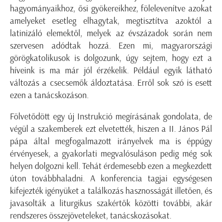
hagyományaikhoz, ősi gyökereikhez, fölelevenítve azokat
amelyeket esetleg elhagytak, megtisztítva azoktól a
latinizáló elemektől, melyek az évszázadok során nem
szervesen adódtak hozzá. Ezen mi, magyarországi
görögkatolikusok is dolgozunk, úgy sejtem, hogy ezt a
híveink is ma már jól érzékelik. Például egyik látható
változás a csecsemők áldoztatása. Erről sok szó is esett
ezen a tanácskozáson.
Fölvetődött egy új Instrukció megírásának gondolata, de
végül a szakemberek ezt elvetették, hiszen a II. János Pál
pápa által megfogalmazott irányelvek ma is éppúgy
érvényesek, a gyakorlati megvalósuláson pedig még sok
helyen dolgozni kell. Tehát érdemesebb ezen a megkezdett
úton továbbhaladni. A konferencia tagjai egységesen
kifejezték igényüket a találkozás hasznosságát illetően, és
javasolták a liturgikus szakértők közötti további, akár
rendszeres összejöveteleket, tanácskozásokat.