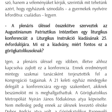
szó, hanem a véleményüket kérjük, szerintük mit tehetünk
azért, hogy egyházunk szinodális – a gyermekek nyelvére
lefordítva: családias – legyen.
- A plenáris üléssel összekötve szerveztek az
Augustinianum Patrisztikus Intézetben egy liturgikus
konferenciát a Liturgikus Instrukció kiadásának 25.
évfordulójára. Mi ez a kiadvány, miért fontos ez a
görögkatolikusoknak?
Igen, a plenáris üléssel egy időben, illetve ahhoz
kapcsolva zajlott ez a konferencia. Ennek eredményeit
mintegy szakmai tanácsként terjesztették fel a
Kongregáció tagjainak. A 21 keleti egyház mindegyike
delegált a konferenciára egy-egy szakembert, akiknek
beszámolóit mi is meghallgathattuk. A Görögkatolikus
Metropóliát Nyirán János fődiakónus atya képviselte.
Nem mellesleg pedig ennek az ülésnek levezető elnöke
Dobos András atya volt, a Görögkatolikus Papnevelő