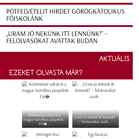
PÓTFELVÉTELIT HIRDET GÖRÖGKATOLIKUS
FŐISKOLÁNK
„URAM JÓ NEKÜNK ITT LENNÜNK!” –
FELOLVASÓKAT AVATTAK BUDÁN
AKTUÁLIS
EZEKET OLVASTA MÁR?
Közleményt adtak ki a
„Uram jó nekünk itt lennünk!”
magyar katolikus püspökök -
– felolvasókat avatt...
Fül�...