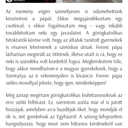
Az esemény végén személyesen is odamehettünk
köszönteni a pápát. Ekkor megajándékoztam egy
csotkival, s ekkor fogalmaztam meg – vagy inkább
továbbítottam neki egy javaslatot. A görögkatolikus
hitoktatók kérése volt, hogy az általuk tanított gyermekek
is részesei lehetnének a szinódusi útnak. Ferenc pápa
láthatóan megörült az ötletnek, illetve utalt is rá, hogy ez
neki is szándéka volt kezdettől fogva. Megkérdeztem tőle,
hogy akkor mondhatom-e a magyar gyerekeknek, hogy a
Szentatya az ő véleményükre is kíváncsi. Ferenc pápa
széles mosollyal jelezte, hogy igen, mindenképpen!
Még aznap megírtam görögkatolikus kishittanosoknak az
erre szóló felhívást. Ez, szerintem azóta már el is jutott
hozzájuk, amelyben arra buzdítjuk őket, hogy mondják el
ők is, mit gondolnak az Egyházról. A szöveg kifejezetten
hangsúlyozza, hogy most nem hittanos kérdésekről van