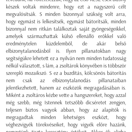
készek voltak mindenre, hogy ezt a nagyszerű célt
megvalósítsák. S minden bizonnyal szükség volt arra,
hogy egymást is lelkesítsék, egymást bátorítsák, minden
bizonnyal nem ritkán találkoztak saját gyöngeségeikkel,
amelyek származhattak külső ellenálló erőkkel való
eredménytelen küzdelemből, de akár belső
elbizonytalanodásból is. Ilyen pillanatokban nagy
segítségükre lehetett ez a nyilván nem minden tudatosság
nélkül választott, s lám, a zsoltárok könyvében is többször
szereplő mozaikszó. S ez a buzdítás, kölcsönös bátorítás
nem csak az elbizonytalanodás pillanataiban
jelentkezhetett, hanem az eszközök megragadásában is.
Miként a zsoltáros kézbe vette a hangszereket, hogy azzal
még szebb, még Istennek tetszőbb dicséretet zengjen,
teljesen biztos vagyok abban, hogy az alapítók is
megragadtak minden lehetséges eszközt, hogy
véghezvigyék törekvéseiket, hogy vigyék előre hazánk,