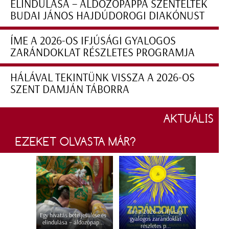
ELINDULÁSA – ÁLDOZÓPAPPÁ SZENTELTÉK
BUDAI JÁNOS HAJDÚDOROGI DIAKÓNUST
ÍME A 2026-OS IFJÚSÁGI GYALOGOS
ZARÁNDOKLAT RÉSZLETES PROGRAMJA
HÁLÁVAL TEKINTÜNK VISSZA A 2026-OS
SZENT DAMJÁN TÁBORRA
AKTUÁLIS
EZEKET OLVASTA MÁR?
Íme a 2026-os ifjúsági
Egy hivatás beteljesülése és
gyalogos zarándoklat
elindulása – áldozópap...
részletes p...