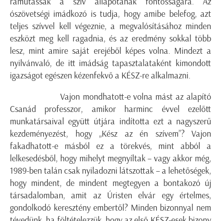
rámutassak a szív állapotának fontosságára. Az
ószövetségi imádkozó is tudja, hogy amibe belefog, azt
teljes szívvel kell végeznie, a megvalósításához minden
eszközt meg kell ragadnia, és az eredmény sokkal több
lesz, mint amire saját erejéből képes volna. Mindezt a
nyilvánvaló, de itt imádság tapasztalataként kimondott
igazságot egészen kézenfekvő a KÉSZ-re alkalmazni.
Vajon mondhatott-e volna mást az alapító
Csanád professzor, amikor harminc évvel ezelőtt
munkatársaival együtt útjára indította ezt a nagyszerű
kezdeményezést, hogy „Kész az én szívem”? Vajon
fakadhatott-e másból ez a törekvés, mint abból a
lelkesedésből, hogy mihelyt megnyíltak – vagy akkor még,
1989-ben talán csak nyiladozni látszottak – a lehetőségek,
hogy mindent, de mindent megtegyen a bontakozó új
társadalomban, amit az Úristen elvár egy értelmes,
gondolkodó keresztény embertől? Minden bizonnyal nem
tévedünk, ha föltételezzük, hogy az első KÉSZ-esek bizony