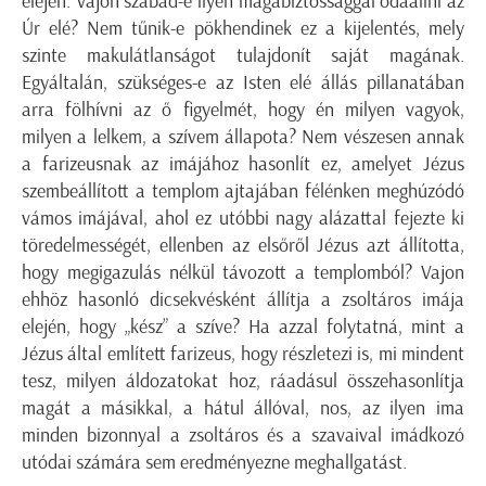
elején. Vajon szabad-e ilyen magabiztossággal odaállni az
Úr elé? Nem tűnik-e pökhendinek ez a kijelentés, mely
szinte makulátlanságot tulajdonít saját magának.
Egyáltalán, szükséges-e az Isten elé állás pillanatában
arra fölhívni az ő figyelmét, hogy én milyen vagyok,
milyen a lelkem, a szívem állapota? Nem vészesen annak
a farizeusnak az imájához hasonlít ez, amelyet Jézus
szembeállított a templom ajtajában félénken meghúzódó
vámos imájával, ahol ez utóbbi nagy alázattal fejezte ki
töredelmességét, ellenben az elsőről Jézus azt állította,
hogy megigazulás nélkül távozott a templomból? Vajon
ehhöz hasonló dicsekvésként állítja a zsoltáros imája
elején, hogy „kész” a szíve? Ha azzal folytatná, mint a
Jézus által említett farizeus, hogy részletezi is, mi mindent
tesz, milyen áldozatokat hoz, ráadásul összehasonlítja
magát a másikkal, a hátul állóval, nos, az ilyen ima
minden bizonnyal a zsoltáros és a szavaival imádkozó
utódai számára sem eredményezne meghallgatást.