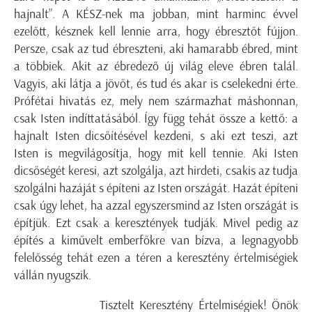
hajnalt”. A KÉSZ-nek ma jobban, mint harminc évvel
ezelőtt, késznek kell lennie arra, hogy ébresztőt fújjon.
Persze, csak az tud ébreszteni, aki hamarabb ébred, mint
a többiek. Akit az ébredező új világ eleve ébren talál.
Vagyis, aki látja a jövőt, és tud és akar is cselekedni érte.
Prófétai hivatás ez, mely nem származhat máshonnan,
csak Isten indíttatásából. Így függ tehát össze a kettő: a
hajnalt Isten dicsőítésével kezdeni, s aki ezt teszi, azt
Isten is megvilágosítja, hogy mit kell tennie. Aki Isten
dicsőségét keresi, azt szolgálja, azt hirdeti, csakis az tudja
szolgálni hazáját s építeni az Isten országát. Hazát építeni
csak úgy lehet, ha azzal egyszersmind az Isten országát is
építjük. Ezt csak a keresztények tudják. Mivel pedig az
építés a kiművelt emberfőkre van bízva, a legnagyobb
felelősség tehát ezen a téren a keresztény értelmiségiek
vállán nyugszik.
Tisztelt Keresztény Értelmiségiek! Önök