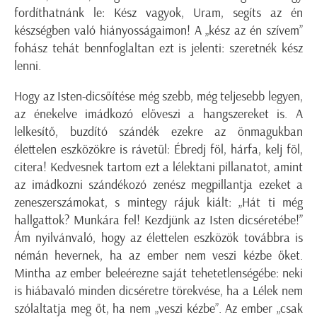
fordíthatnánk le: Kész vagyok, Uram, segíts az én
készségben való hiányosságaimon! A „kész az én szívem”
fohász tehát bennfoglaltan ezt is jelenti: szeretnék kész
lenni.
Hogy az Isten-dicsőítése még szebb, még teljesebb legyen,
az énekelve imádkozó előveszi a hangszereket is. A
lelkesítő, buzdító szándék ezekre az önmagukban
élettelen eszközökre is rávetül: Ébredj föl, hárfa, kelj föl,
citera! Kedvesnek tartom ezt a lélektani pillanatot, amint
az imádkozni szándékozó zenész megpillantja ezeket a
zeneszerszámokat, s mintegy rájuk kiált: „Hát ti még
hallgattok? Munkára fel! Kezdjünk az Isten dicséretébe!”
Ám nyilvánvaló, hogy az élettelen eszközök továbbra is
némán hevernek, ha az ember nem veszi kézbe őket.
Mintha az ember beleérezne saját tehetetlenségébe: neki
is hiábavaló minden dicséretre törekvése, ha a Lélek nem
szólaltatja meg őt, ha nem „veszi kézbe”. Az ember „csak