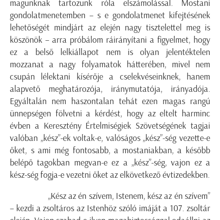
magunknak tartozunk róla elszámolással. Mostani
gondolatmenetemben – s e gondolatmenet kifejtésének
lehetőségét mindjárt az elején nagy tisztelettel meg is
köszönök – arra próbálom ráirányítani a figyelmet, hogy
ez a belső lelkiállapot nem is olyan jelentéktelen
mozzanat a nagy folyamatok hátterében, mivel nem
csupán lélektani kísérője a cselekvéseinknek, hanem
alapvető meghatározója, iránymutatója, irányadója.
Egyáltalán nem haszontalan tehát ezen magas rangú
ünnepségen fölvetni a kérdést, hogy az eltelt harminc
évben a Keresztény Értelmiségiek Szövetségének tagjai
valóban „kész”-ek voltak-e, valóságos „kész”-ség vezette-e
őket, s ami még fontosabb, a mostaniakban, a később
belépő tagokban megvan-e ez a „kész”-ség, vajon ez a
kész-ség fogja-e vezetni őket az elkövetkező évtizedekben.
„Kész az én szívem, Istenem, kész az én szívem”
– kezdi a zsoltáros az Istenhöz szóló imáját a 107. zsoltár