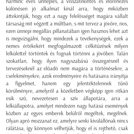
harminc éves ünneplés, a visszatekintés és előrenézés
különösen jó alkalmat kínál arra, hogy miközben
áttekintjük, hogy ezt a nagy felelősséget magára vállalt
társaság mit végzett a múltban, s mit tervez a jövőre, nos,
ezen ünnepi megállás pillanatában igen hasznos lehet azt
is megvizsgálni, hogy mindezek a tevékenységek, ezek a
nemes értékekért megfogalmazott célkitűzések milyen
lelkülettel történtek és fognak történni a jövőben. Talán
szokatlan, hogy ilyen nagyszabású összegzésnél és
tervezéseknél az előadó nem magára a történésekre, a
cselekményekre, azok eredményeire és hatásaira irányítja
a figyelmet, hanem egy jelentéktelennek tűnő
körülményre, amelyről a közéletben végképp igen ritkán
esik szó, nevezetesen a szív állapotára, arra a
lelkiállapotra, amelyet mindezen nagy hatású események
közben az egyes emberek belülről megéltek, megélnek.
Olyan apró mozzanat ez, amelyre senki kívülállónak nincs
rálátása, így könnyen vélhetjük, hogy el is rejthető, csak