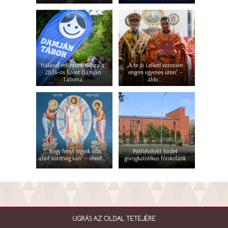
Hálával tekintünk vissza a
„A te jó Lelked vezessen
2026-os Szent Damján
engem egyenes úton” –
Táborra
áldo...
"...hogy fényt vigyek oda,
Pótfelvételit hirdet
ahol sötétség van" – elmél...
görögkatolikus főiskolánk
UGRÁS AZ OLDAL TETEJÉRE