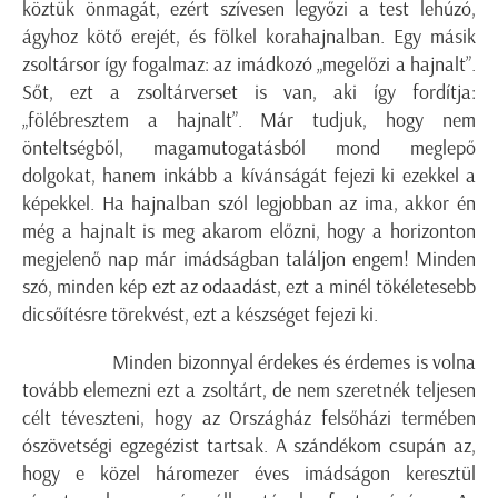
köztük önmagát, ezért szívesen legyőzi a test lehúzó,
ágyhoz kötő erejét, és fölkel korahajnalban. Egy másik
zsoltársor így fogalmaz: az imádkozó „megelőzi a hajnalt”.
Sőt, ezt a zsoltárverset is van, aki így fordítja:
„fölébresztem a hajnalt”. Már tudjuk, hogy nem
önteltségből, magamutogatásból mond meglepő
dolgokat, hanem inkább a kívánságát fejezi ki ezekkel a
képekkel. Ha hajnalban szól legjobban az ima, akkor én
még a hajnalt is meg akarom előzni, hogy a horizonton
megjelenő nap már imádságban találjon engem! Minden
szó, minden kép ezt az odaadást, ezt a minél tökéletesebb
dicsőítésre törekvést, ezt a készséget fejezi ki.
Minden bizonnyal érdekes és érdemes is volna
tovább elemezni ezt a zsoltárt, de nem szeretnék teljesen
célt téveszteni, hogy az Országház felsőházi termében
ószövetségi egzegézist tartsak. A szándékom csupán az,
hogy e közel háromezer éves imádságon keresztül