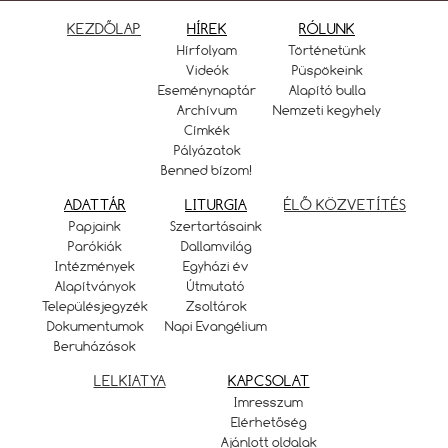
KEZDŐLAP
HÍREK
RÓLUNK
Hírfolyam
Történetünk
Videók
Püspökeink
Eseménynaptár
Alapító bulla
Archívum
Nemzeti kegyhely
Címkék
Pályázatok
Benned bízom!
ADATTÁR
LITURGIA
ÉLŐ KÖZVETÍTÉS
Papjaink
Szertartásaink
Parókiák
Dallamvilág
Intézmények
Egyházi év
Alapítványok
Útmutató
Településjegyzék
Zsoltárok
Dokumentumok
Napi Evangélium
Beruházások
LELKIATYA
KAPCSOLAT
Imresszum
Elérhetőség
Ajánlott oldalak