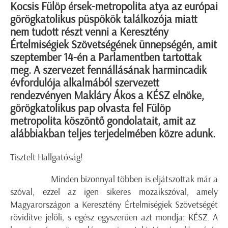
Kocsis Fülöp érsek-metropolita atya az európai
görögkatolikus püspökök találkozója miatt
nem tudott részt venni a Keresztény
Értelmiségiek Szövetségének ünnepségén, amit
szeptember 14-én a Parlamentben tartottak
meg. A szervezet fennállásának harmincadik
évfordulója alkalmából szervezett
rendezvényen Makláry Ákos a KÉSZ elnöke,
görögkatolikus pap olvasta fel Fülöp
metropolita köszöntő gondolatait, amit az
alábbiakban teljes terjedelmében közre adunk.
Tisztelt Hallgatóság!
Minden bizonnyal többen is eljátszottak már a
szóval, ezzel az igen sikeres mozaikszóval, amely
Magyarországon a Keresztény Értelmiségiek Szövetségét
rövidítve jelöli, s egész egyszerűen azt mondja: KÉSZ. A