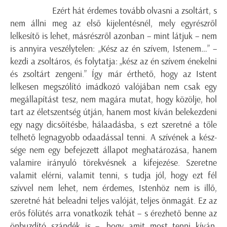
Ezért hát érdemes tovább olvasni a zsoltárt, s
nem állni meg az első kijelentésnél, mely egyrészről
lelkesítő is lehet, másrészről azonban – mint látjuk – nem
is annyira veszélytelen: „Kész az én szívem, Istenem…” –
kezdi a zsoltáros, és folytatja: „kész az én szívem énekelni
és zsoltárt zengeni.” Így már érthető, hogy az Istent
lelkesen megszólító imádkozó valójában nem csak egy
megállapítást tesz, nem magára mutat, hogy közölje, hol
tart az életszentség útján, hanem most kíván belekezdeni
egy nagy dicsőítésbe, hálaadásba, s ezt szeretné a tőle
telhető legnagyobb odaadással tenni. A szívének a kész-
sége nem egy befejezett állapot meghatározása, hanem
valamire irányuló törekvésnek a kifejezése. Szeretne
valamit elérni, valamit tenni, s tudja jól, hogy ezt fél
szívvel nem lehet, nem érdemes, Istenhöz nem is illő,
szeretné hát beleadni teljes valóját, teljes önmagát. Ez az
erős fölütés arra vonatkozik tehát – s érezhető benne az
önbuzdító szándék is –, hogy amit most tenni kíván,