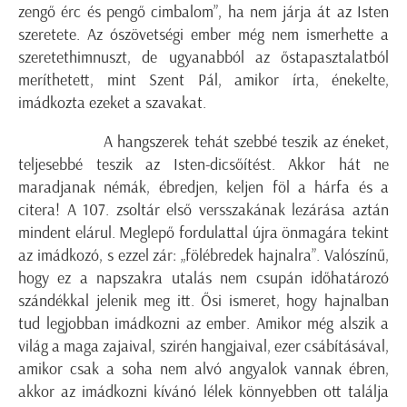
zengő érc és pengő cimbalom”, ha nem járja át az Isten
szeretete. Az ószövetségi ember még nem ismerhette a
szeretethimnuszt, de ugyanabból az őstapasztalatból
meríthetett, mint Szent Pál, amikor írta, énekelte,
imádkozta ezeket a szavakat.
A hangszerek tehát szebbé teszik az éneket,
teljesebbé teszik az Isten-dicsőítést. Akkor hát ne
maradjanak némák, ébredjen, keljen föl a hárfa és a
citera! A 107. zsoltár első versszakának lezárása aztán
mindent elárul. Meglepő fordulattal újra önmagára tekint
az imádkozó, s ezzel zár: „fölébredek hajnalra”. Valószínű,
hogy ez a napszakra utalás nem csupán időhatározó
szándékkal jelenik meg itt. Ősi ismeret, hogy hajnalban
tud legjobban imádkozni az ember. Amikor még alszik a
világ a maga zajaival, szirén hangjaival, ezer csábításával,
amikor csak a soha nem alvó angyalok vannak ébren,
akkor az imádkozni kívánó lélek könnyebben ott találja