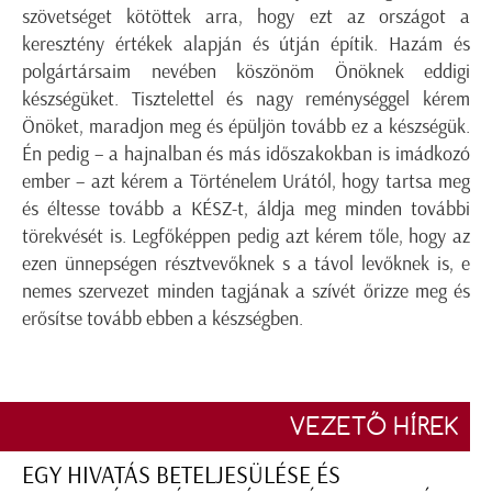
szövetséget kötöttek arra, hogy ezt az országot a
keresztény értékek alapján és útján építik. Hazám és
polgártársaim nevében köszönöm Önöknek eddigi
készségüket. Tisztelettel és nagy reménységgel kérem
Önöket, maradjon meg és épüljön tovább ez a készségük.
Én pedig – a hajnalban és más időszakokban is imádkozó
ember – azt kérem a Történelem Urától, hogy tartsa meg
és éltesse tovább a KÉSZ-t, áldja meg minden további
törekvését is. Legfőképpen pedig azt kérem tőle, hogy az
ezen ünnepségen résztvevőknek s a távol levőknek is, e
nemes szervezet minden tagjának a szívét őrizze meg és
erősítse tovább ebben a készségben.
VEZETŐ HÍREK
EGY HIVATÁS BETELJESÜLÉSE ÉS