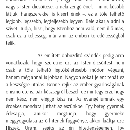
vagyis Isten dicsőítése, a neki zengő ének – mint később
látjuk, hangszerekkel is kísért ének –, ez a tőle telhető
legjobb, legszebb, legteljesebb legyen. Bele akarja adni a
szívét. Tudja, hiszi, hogy Istenhöz nem való, nem illő más,
csak ez a teljesség, már ami az emberi töredékességből
telik.
Az említett önbuzdító szándék pedig arra
vonatkozik, hogy szeretné ezt az Isten-dicsőítést nem
csak a tőle telhető legtökéletesebb módon végezni,
hanem még annál is jobban. Nagyon sokat jelent tehát ez
a készségre utalás. Benne rejlik az ember gyarlóságának
önismerete is, bár készségről beszél, de mintegy érzi, hogy
nem kész, nem eléggé kész rá. Az evangéliumnak egy
érdekes mondata juthat az eszünkbe. Egy beteg gyermek
édesapja, amikor megtudja, hogy gyermeke
meggyógyulása az ő hitének függvénye, akkor kiáltja ezt:
Hiszek, Uram, segíts az én hitetlenségemen. Így