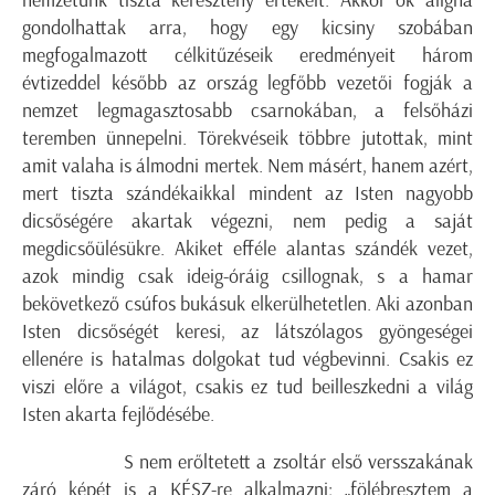
nemzetünk tiszta keresztény értékeit. Akkor ők aligha
gondolhattak arra, hogy egy kicsiny szobában
megfogalmazott célkitűzéseik eredményeit három
évtizeddel később az ország legfőbb vezetői fogják a
nemzet legmagasztosabb csarnokában, a felsőházi
teremben ünnepelni. Törekvéseik többre jutottak, mint
amit valaha is álmodni mertek. Nem másért, hanem azért,
mert tiszta szándékaikkal mindent az Isten nagyobb
dicsőségére akartak végezni, nem pedig a saját
megdicsőülésükre. Akiket efféle alantas szándék vezet,
azok mindig csak ideig-óráig csillognak, s a hamar
bekövetkező csúfos bukásuk elkerülhetetlen. Aki azonban
Isten dicsőségét keresi, az látszólagos gyöngeségei
ellenére is hatalmas dolgokat tud végbevinni. Csakis ez
viszi előre a világot, csakis ez tud beilleszkedni a világ
Isten akarta fejlődésébe.
S nem erőltetett a zsoltár első versszakának
záró képét is a KÉSZ-re alkalmazni: „fölébresztem a