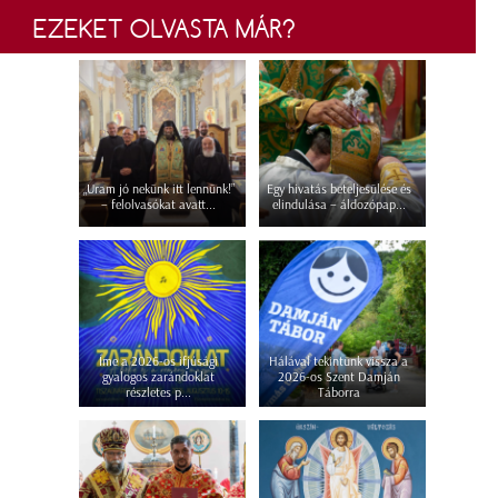
EZEKET OLVASTA MÁR?
„Uram jó nekünk itt lennünk!”
Egy hivatás beteljesülése és
– felolvasókat avatt...
elindulása – áldozópap...
Íme a 2026-os ifjúsági
Hálával tekintünk vissza a
gyalogos zarándoklat
2026-os Szent Damján
részletes p...
Táborra