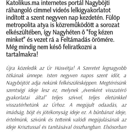
Katolikus.ma internetes portál Nagyböjti
ráhangoló címmel videós lelkigyakorlatot
indított a szent negyven nap kezdetén. Fülöp
metropolita atya is közreműködött a sorozat
elkészültében, így Nagyhéten ő "fog kézen
minket" és vezet rá a Feltámadás örömére.
Még mindig nem késő feliratkozni a
tartalmakra!
Újra közeledik az Úr Húsvétja! A Szeretet legnagyobb
titkának ünnepe. Isten negyven napos szent időt, a
Nagyböjtöt adja nekünk felkészülésképpen. Megtérésünk
szentségi ideje lesz ez, melynek „évenként visszatérő
gyakorlatai által” teljes szívvel, teljes életünkkel
visszatérhetünk az Úrhoz. A megújult odaadás, az
imádság, böjt és jótékonyság ideje ez. A bűnbánat ideje,
értelmünk, szívünk és tetteink valódi megújulásának az
ideje Krisztussal és tanításával összhangban. Elsősorban