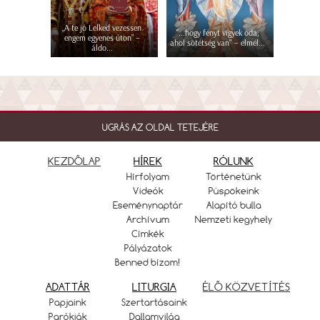
„A te jó Lelked vezessen
"...hogy fényt vigyek oda,
engem egyenes úton” –
ahol sötétség van" – elmél...
áldo...
UGRÁS AZ OLDAL TETEJÉRE
KEZDŐLAP
HÍREK
RÓLUNK
Hírfolyam
Történetünk
Videók
Püspökeink
Eseménynaptár
Alapító bulla
Archívum
Nemzeti kegyhely
Címkék
Pályázatok
Benned bízom!
ADATTÁR
LITURGIA
ÉLŐ KÖZVETÍTÉS
Papjaink
Szertartásaink
Parókiák
Dallamvilág