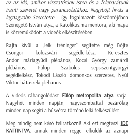
az az idő, amikor visszatérünk Isten és a felebarátunk
iránti szeretet nagy parancsolatához. Nagyböjt hívás a
legnagyobb Szeretetre
– így fogalmazott köszöntőjében
Szénégető István atya, a Katolikus.ma mentora, aki maga
is közreműködött a videók elkészítésében.
Rajta kívül a „lelki tréninget” segítette még Bőjte
Csongor kolozsvári segédlelkész, Keresztes
Andor máriagyűdi plébános, Kocsi György zamárdi
plébános, Fülöp Szabolcs sepsiszentgyörgyi
segédlelkész, Tokodi László domonkos szerzetes, Nyúl
Viktor bátaszéki plébános.
A videós ráhangolódást
Fülöp metropolita atya
zárja.
Nagyhét minden napján, nagyszombattal bezárólag
minden nap segíti a húsvétra történő lelki felkészülést.
Még mindig nem késő feliratkozni! Aki ezt megteszi
IDE
KATTINTVA
, annak minden reggel elküldik az aznapi