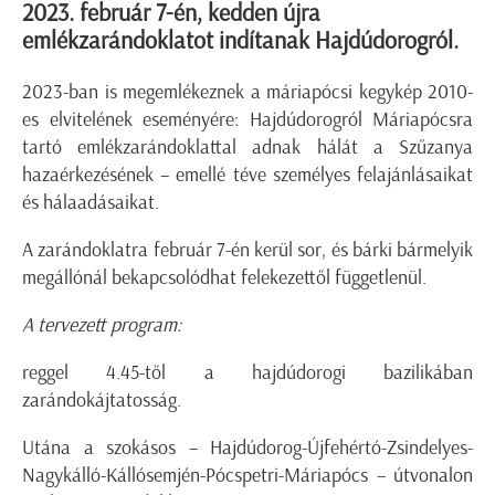
2023. február 7-én, kedden újra
emlékzarándoklatot indítanak Hajdúdorogról.
2023-ban is megemlékeznek a máriapócsi kegykép 2010-
es elvitelének eseményére: Hajdúdorogról Máriapócsra
tartó emlékzarándoklattal adnak hálát a Szűzanya
hazaérkezésének – emellé téve személyes felajánlásaikat
és hálaadásaikat.
A zarándoklatra február 7-én kerül sor, és bárki bármelyik
megállónál bekapcsolódhat felekezettől függetlenül.
A tervezett program:
reggel 4.45-től a hajdúdorogi bazilikában
zarándokájtatosság.
Utána a szokásos – Hajdúdorog-Újfehértó-Zsindelyes-
Nagykálló-Kállósemjén-Pócspetri-Máriapócs – útvonalon