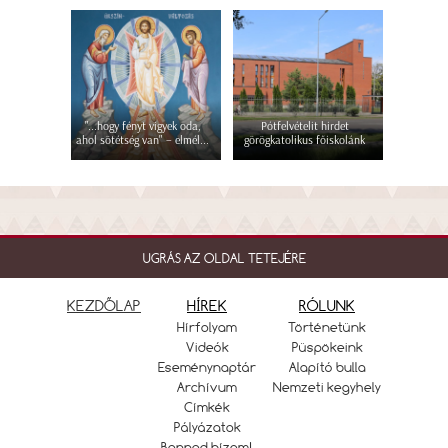
"...hogy fényt vigyek oda,
Pótfelvételit hirdet
ahol sötétség van" – elmél...
görögkatolikus főiskolánk
UGRÁS AZ OLDAL TETEJÉRE
KEZDŐLAP
HÍREK
RÓLUNK
Hírfolyam
Történetünk
Videók
Püspökeink
Eseménynaptár
Alapító bulla
Archívum
Nemzeti kegyhely
Címkék
Pályázatok
Benned bízom!