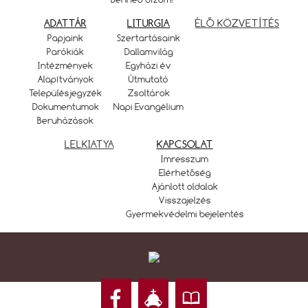
ADATTÁR
LITURGIA
ÉLŐ KÖZVETÍTÉS
Papjaink
Szertartásaink
Parókiák
Dallamvilág
Intézmények
Egyházi év
Alapítványok
Útmutató
Településjegyzék
Zsoltárok
Dokumentumok
Napi Evangélium
Beruházások
LELKIATYA
KAPCSOLAT
Imresszum
Elérhetőség
Ajánlott oldalak
Visszajelzés
Gyermekvédelmi bejelentés