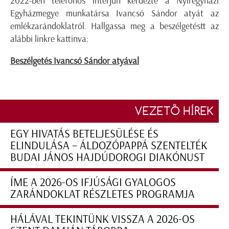
2022-ben telefonos interjún kérdezte a Nyíregyházi
Egyházmegye munkatársa Ivancsó Sándor atyát az
emlékzarándoklatról. Hallgassa meg a beszélgetéstt az
alábbi linkre kattinva:
Beszélgetés Ivancsó Sándor atyával
VEZETŐ HÍREK
EGY HIVATÁS BETELJESÜLÉSE ÉS
ELINDULÁSA – ÁLDOZÓPAPPÁ SZENTELTÉK
BUDAI JÁNOS HAJDÚDOROGI DIAKÓNUST
ÍME A 2026-OS IFJÚSÁGI GYALOGOS
ZARÁNDOKLAT RÉSZLETES PROGRAMJA
HÁLÁVAL TEKINTÜNK VISSZA A 2026-OS