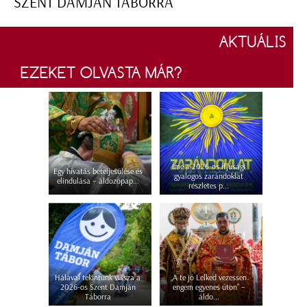
SZENT DAMJÁN TÁBORRA
AKTUÁLIS
EZEKET OLVASTA MÁR?
Íme a 2026-os ifjúsági
Egy hivatás beteljesülése és
gyalogos zarándoklat
elindulása – áldozópap...
részletes p...
Hálával tekintünk vissza a
„A te jó Lelked vezessen
2026-os Szent Damján
engem egyenes úton” –
Táborra
áldo...