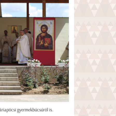
áriapócsi gyermekbúcsúról is.