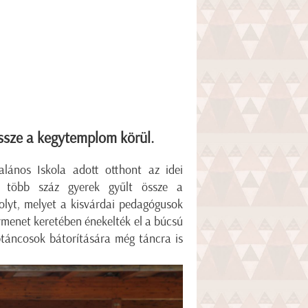
ssze a kegytemplom körül.
lános Iskola adott otthont az idei
n több száz gyerek gyűlt össze a
olyt, melyet a kisvárdai pedagógusok
örmenet keretében énekelték el a búcsú
ptáncosok bátorítására még táncra is