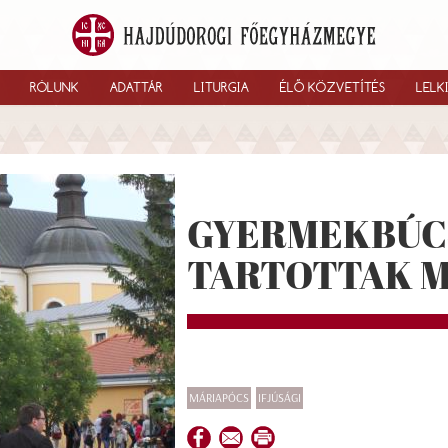
RÓLUNK
ADATTÁR
LITURGIA
ÉLŐ KÖZVETÍTÉS
LELK
GYERMEKBÚC
TARTOTTAK 
MÁRIAPÓCS
IFJÚSÁGI