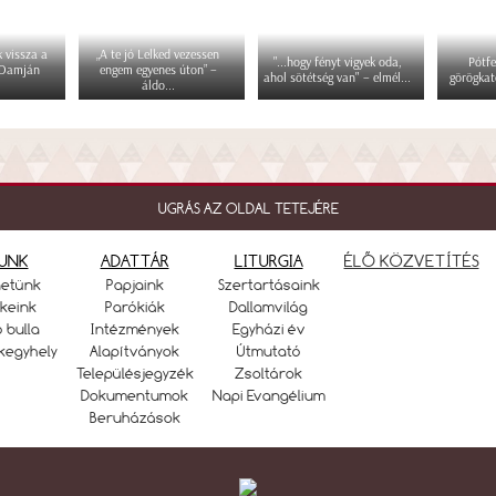
 vissza a
„A te jó Lelked vezessen
"...hogy fényt vigyek oda,
Pótfe
 Damján
engem egyenes úton” –
ahol sötétség van" – elmél...
görögkat
áldo...
UGRÁS AZ OLDAL TETEJÉRE
UNK
ADATTÁR
LITURGIA
ÉLŐ KÖZVETÍTÉS
netünk
Papjaink
Szertartásaink
keink
Parókiák
Dallamvilág
ó bulla
Intézmények
Egyházi év
kegyhely
Alapítványok
Útmutató
Településjegyzék
Zsoltárok
Dokumentumok
Napi Evangélium
Beruházások