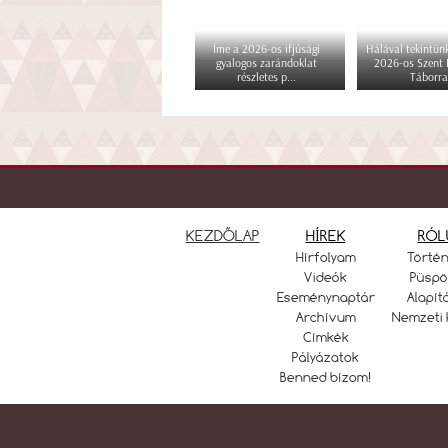
Íme a 2026-os ifjúsági
Hálával tekintünk
gyalogos zarándoklat
2026-os Szent
részletes p...
Táborra
KEZDŐLAP
HÍREK
RÓL
Hírfolyam
Törté
Videók
Püspö
Eseménynaptár
Alapít
Archívum
Nemzeti 
Címkék
Pályázatok
Benned bízom!