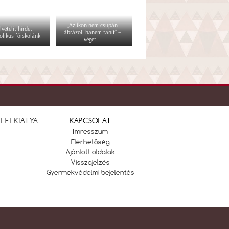
„Az ikon nem csupán
lvételit hirdet
ábrázol, hanem tanít” –
olikus főiskolánk
véget...
LELKIATYA
KAPCSOLAT
Imresszum
Elérhetőség
Ajánlott oldalak
Visszajelzés
Gyermekvédelmi bejelentés