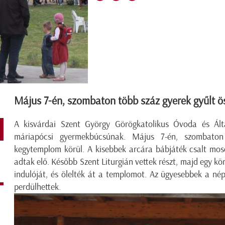
Május 7-én, szombaton több száz gyerek gyűlt ö
A kisvárdai Szent György Görögkatolikus Óvoda és Álta
máriapócsi gyermekbúcsúnak. Május 7-én, szombato
kegytemplom körül. A kisebbek arcára bábjáték csalt mos
adtak elő. Később Szent Liturgián vettek részt, majd egy k
indulóját, és ölelték át a templomot. Az ügyesebbek a né
perdülhettek.