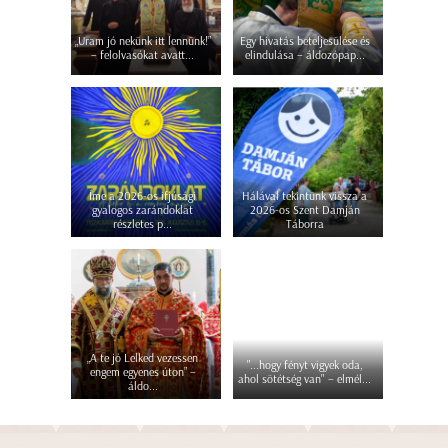
„Uram jó nekünk itt lennünk!”
Egy hivatás beteljesülése és
– felolvasókat avatt...
elindulása – áldozópap...
Íme a 2026-os ifjúsági
Hálával tekintünk vissza a
gyalogos zarándoklat
2026-os Szent Damján
részletes p...
Táborra
„A te jó Lelked vezessen
"...hogy fényt vigyek oda,
engem egyenes úton” –
ahol sötétség van" – elmél...
áldo...