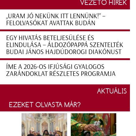
VEZETŐ HÍREK
„URAM JÓ NEKÜNK ITT LENNÜNK!” –
FELOLVASÓKAT AVATTAK BUDÁN
EGY HIVATÁS BETELJESÜLÉSE ÉS
ELINDULÁSA – ÁLDOZÓPAPPÁ SZENTELTÉK
BUDAI JÁNOS HAJDÚDOROGI DIAKÓNUST
ÍME A 2026-OS IFJÚSÁGI GYALOGOS
ZARÁNDOKLAT RÉSZLETES PROGRAMJA
AKTUÁLIS
EZEKET OLVASTA MÁR?