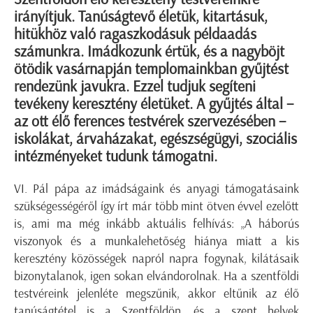
irányítjuk. Tanúságtevő életük, kitartásuk,
hitükhöz való ragaszkodásuk példaadás
számunkra. Imádkozunk értük, és a nagyböjt
ötödik vasárnapján templomainkban gyűjtést
rendezünk javukra. Ezzel tudjuk segíteni
tevékeny keresztény életüket. A gyűjtés által –
az ott élő ferences testvérek szervezésében –
iskolákat, árvaházakat, egészségügyi, szociális
intézményeket tudunk támogatni.
VI. Pál pápa az imádságaink és anyagi támogatásaink
szükségességéről így írt már több mint ötven évvel ezelőtt
is, ami ma még inkább aktuális felhívás: „A háborús
viszonyok és a munkalehetőség hiánya miatt a kis
keresztény közösségek napról napra fogynak, kilátásaik
bizonytalanok, igen sokan elvándorolnak. Ha a szentföldi
testvéreink jelenléte megszűnik, akkor eltűnik az élő
tanúságtétel is a Szentföldön, és a szent helyek