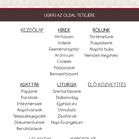
UGRÁS AZ OLDAL TETEJÉRE
KEZDŐLAP
HÍREK
RÓLUNK
Hírfolyam
Történetünk
Videók
Püspökeink
Eseménynaptár
Alapító bulla
Archívum
Nemzeti kegyhely
Címkék
Pályázatok
Benned bízom!
ADATTÁR
LITURGIA
ÉLŐ KÖZVETÍTÉS
Papjaink
Szertartásaink
Parókiák
Dallamvilág
Intézmények
Egyházi év
Alapítványok
Útmutató
Településjegyzék
Zsoltárok
Dokumentumok
Napi Evangélium
Beruházások