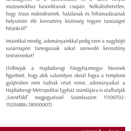
múzeumokhoz hasonlítanak csupán. Nélkülözhetetlen,
hogy Jézus működésének, halálának és feltámadásának
helyszínén élő keresztény közösség tegyen tanúságot
hitünkről!”
Imáinkkal mindig, adományainkkal pedig ezen a nagyböjti
vasárnapon támogassuk sokat szenvedő keresztény
testvéreinket!
(Felhívjuk a Hajdúdorogi Főegyházmegye híveinek
figyelmét, hogy akik valamilyen oknál fogva a templomi
gyűjtésben nem tudnak részt venni, adományaikat a
Hajdúdorogi Metropolitai Egyház számlájára is utalhatják
„Szentföld” megjegyzéssel. Számlaszám: 11100702-
19204886-38000007)