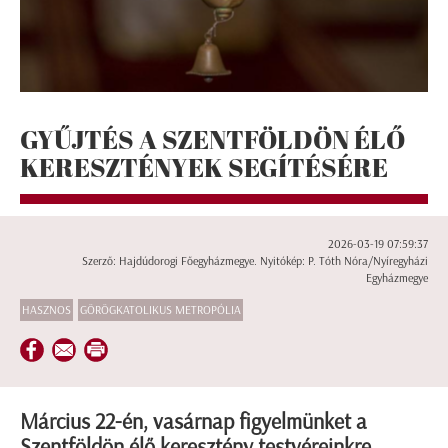
GYŰJTÉS A SZENTFÖLDÖN ÉLŐ
KERESZTÉNYEK SEGÍTÉSÉRE
2026-03-19 07:59:37
Szerző: Hajdúdorogi Főegyházmegye. Nyitókép: P. Tóth Nóra/Nyíregyházi
Egyházmegye
HASZNOS
GÖRÖGKATOLIKUS METROPÓLIA
Március 22-én, vasárnap figyelmünket a
Szentföldön élő keresztény testvéreinkre