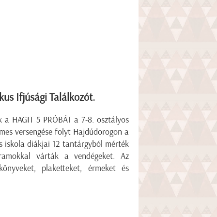
us Ifjúsági Találkozót.
 a HAGIT 5 PRÓBÁT a 7-8. osztályos
nemes versengése folyt Hajdúdorogon a
s iskola diákjai 12 tantárgyból mérték
gramokkal várták a vendégeket. Az
önyveket, plaketteket, érmeket és