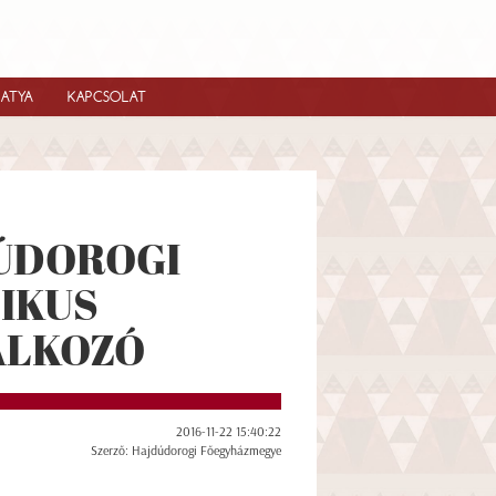
IATYA
KAPCSOLAT
DÚDOROGI
IKUS
LÁLKOZÓ
2016-11-22 15:40:22
Szerző: Hajdúdorogi Főegyházmegye