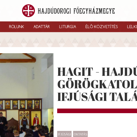
RÓLUNK
ADATTÁR
LITURGIA
ÉLŐ KÖZVETÍTÉS
LELK
HAGIT - HAJ
GÖRÖGKATOL
IFJÚSÁGI TA
IFJÚSÁGI
OKTATÁS