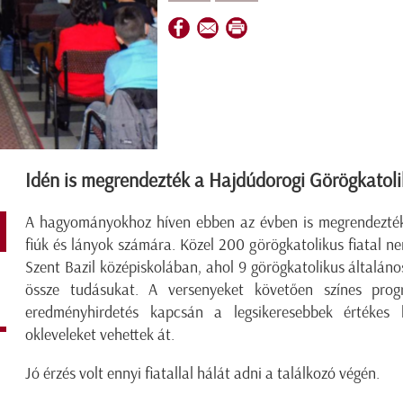
Idén is megrendezték a Hajdúdorogi Görögkatolik
A hagyományokhoz híven ebben az évben is megrendezték
fiúk és lányok számára. Közel 200 görögkatolikus fiatal 
Szent Bazil középiskolában, ahol 9 görögkatolikus általáno
össze tudásukat. A versenyeket követően színes pro
eredményhirdetés kapcsán a legsikeresebbek értékes k
okleveleket vehettek át.
Jó érzés volt ennyi fiatallal hálát adni a találkozó végén.