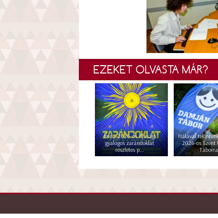
EZEKET OLVASTA MÁR?
Íme a 2026-os ifjúsági
Hálával tekintünk
gyalogos zarándoklat
2026-os Szent
részletes p...
Táborra