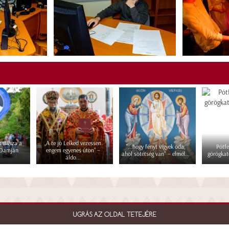
 vissza a
„A te jó Lelked vezessen
"...hogy fényt vigyek oda,
Pótfe
 Damján
engem egyenes úton” –
ahol sötétség van" – elmél...
görögkat
áldo...
UGRÁS AZ OLDAL TETEJÉRE