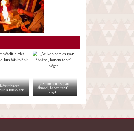
„Az ikon nem csupán
lvételit hirdet
ábrázol, hanem tanít” –
olikus főiskolánk
véget...