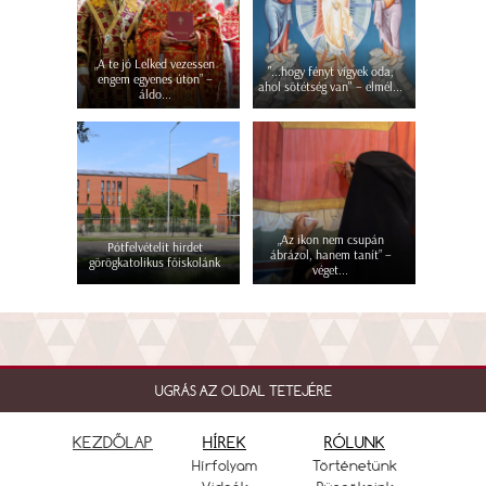
„A te jó Lelked vezessen
"...hogy fényt vigyek oda,
engem egyenes úton” –
ahol sötétség van" – elmél...
áldo...
„Az ikon nem csupán
Pótfelvételit hirdet
ábrázol, hanem tanít” –
görögkatolikus főiskolánk
véget...
UGRÁS AZ OLDAL TETEJÉRE
KEZDŐLAP
HÍREK
RÓLUNK
Hírfolyam
Történetünk