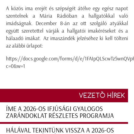
A közös ima erejét és szépségét átélve egy egész napot
szentelnek a Mária Rádióban a hallgatókkal való
imádságnak. December 8-án az ott szolgáló atyákkal
együtt szeretettel várják a hallgatói imakéréseket és a
hálaadó imákat. Az imaszándék jelzéséhez ki kell tölteni
az alábbi űrlapot:
https://docs.google.com/forms/d/e/1FAIpQLScwTz5wnQV
c=0&w=1
VEZETŐ HÍREK
ÍME A 2026-OS IFJÚSÁGI GYALOGOS
ZARÁNDOKLAT RÉSZLETES PROGRAMJA
HÁLÁVAL TEKINTÜNK VISSZA A 2026-OS