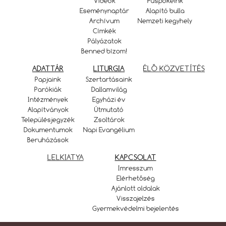
Videók
Püspökeink
Eseménynaptár
Alapító bulla
Archívum
Nemzeti kegyhely
Címkék
Pályázatok
Benned bízom!
ADATTÁR
LITURGIA
ÉLŐ KÖZVETÍTÉS
Papjaink
Szertartásaink
Parókiák
Dallamvilág
Intézmények
Egyházi év
Alapítványok
Útmutató
Településjegyzék
Zsoltárok
Dokumentumok
Napi Evangélium
Beruházások
LELKIATYA
KAPCSOLAT
Imresszum
Elérhetőség
Ajánlott oldalak
Visszajelzés
Gyermekvédelmi bejelentés