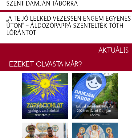
SZENT DAMJÁN TÁBORRA
„A TE JÓ LELKED VEZESSEN ENGEM EGYENES
ÚTON” – ÁLDOZÓPAPPÁ SZENTELTÉK TÓTH
LÓRÁNTOT
AKTUÁLIS
EZEKET OLVASTA MÁR?
Íme a 2026-os ifjúsági
Hálával tekintünk vissza a
gyalogos zarándoklat
2026-os Szent Damján
részletes p...
Táborra