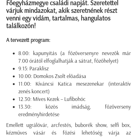
Főegyházmegye családi napját. Szeretettel
várjuk mindazokat, akik szeretnének részt
venni egy vidám, tartalmas, hangulatos
találkozón!
A tervezett program:
8.00: kapunyitás (a főzőversenyre nevezők már
7.00 órától elfoglalhatják a sátrat, főzőhelyet)
9.15: Paraklisz
10.00: Domokos Zsolt előadása
11.00: Kíváncsi Katica mesezenekar (interaktív
zenés koncert)
12.30: Míves Kezek – Lufibohóc
13.30: közös imádság, főzőverseny
eredményhirdetése
Emellett ugrálóvár, arcfestés, buborék show, selfi box,
kézműves vásár és főzési lehetőség várja az