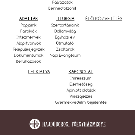
Pályázatok
Benned bízom!
ADATTÁR
LITURGIA
ÉLŐ KÖZVETÍTÉS
Papjaink
Szertartásaink
Parókiák
Dallamvilág
Intézmények
Egyházi év
Alapítványok
Útmutató
Településjegyzék
Zsoltárok
Dokumentumok
Napi Evangélium
Beruházások
LELKIATYA
KAPCSOLAT
Imresszum
Elérhetőség
Ajánlott oldalak
Visszajelzés
Gyermekvédelmi bejelentés