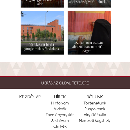
ahol sötétség van" – elmél...
áldo...
„Az ikon nem csupán
Pótfelvételit hirdet
ábrázol, hanem tanít” –
görögkatolikus főiskolánk
véget...
UGRÁS AZ OLDAL TETEJÉRE
KEZDŐLAP
HÍREK
RÓLUNK
Hírfolyam
Történetünk
Videók
Püspökeink
Eseménynaptár
Alapító bulla
Archívum
Nemzeti kegyhely
Címkék