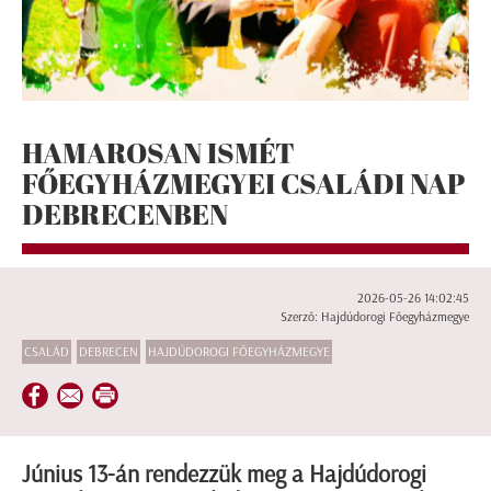
HAMAROSAN ISMÉT
FŐEGYHÁZMEGYEI CSALÁDI NAP
DEBRECENBEN
2026-05-26 14:02:45
Szerző: Hajdúdorogi Főegyházmegye
CSALÁD
DEBRECEN
HAJDÚDOROGI FŐEGYHÁZMEGYE
Június 13-án rendezzük meg a Hajdúdorogi