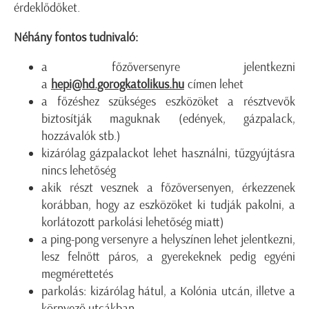
érdeklődőket.
Néhány fontos tudnivaló:
a főzőversenyre jelentkezni
a
hepi@hd.gorogkatolikus.hu
címen lehet
a főzéshez szükséges eszközöket a résztvevők
biztosítják maguknak (edények, gázpalack,
hozzávalók stb.)
kizárólag gázpalackot lehet használni, tűzgyújtásra
nincs lehetőség
akik részt vesznek a főzőversenyen, érkezzenek
korábban, hogy az eszközöket ki tudják pakolni, a
korlátozott parkolási lehetőség miatt)
a ping-pong versenyre a helyszínen lehet jelentkezni,
lesz felnőtt páros, a gyerekeknek pedig egyéni
megmérettetés
parkolás: kizárólag hátul, a Kolónia utcán, illetve a
környező utcákban