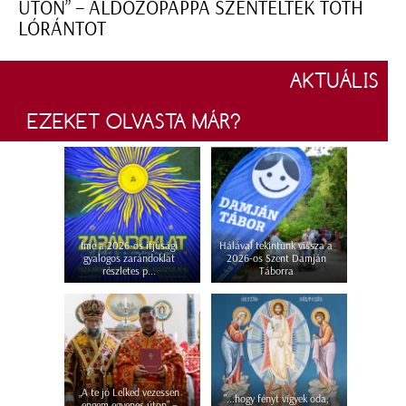
ÚTON” – ÁLDOZÓPAPPÁ SZENTELTÉK TÓTH
LÓRÁNTOT
AKTUÁLIS
EZEKET OLVASTA MÁR?
Íme a 2026-os ifjúsági
Hálával tekintünk vissza a
gyalogos zarándoklat
2026-os Szent Damján
részletes p...
Táborra
„A te jó Lelked vezessen
"...hogy fényt vigyek oda,
engem egyenes úton” –