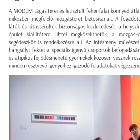
A MODEM tágas terei és letisztult fehér falai könnyed át
miközben megfelelő mozgásteret biztosítanak. A fogadóté
látók és látássérültek biztonságos közlekedését, a helyszíne
épület kiállítóterei lifttel megközelíthetők, a mozgás
segédeszköz is rendelkezésre áll. Az intézmény művészet
hangsúlyt fektet a speciális igényű csoportok befogadásár
és atipikus fejlődésmenetű gyermekek közösen vesznek részt
minden résztvevő igényeihez igazodó feladatokat végezzene