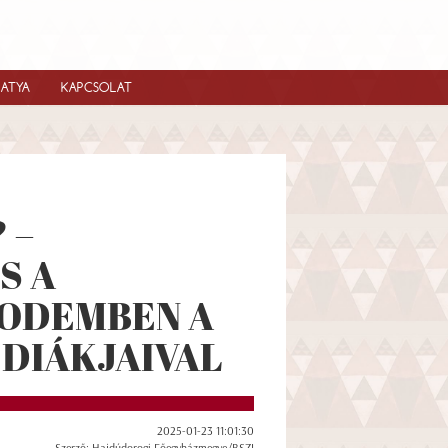
IATYA
KAPCSOLAT
 –
S A
MODEMBEN A
 DIÁKJAIVAL
2025-01-23 11:01:30