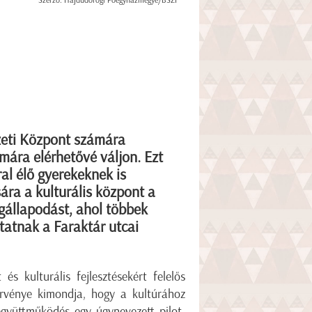
Szerző: Hajdúdorogi Főegyházmegye/BSZI
eti Központ számára
mára elérhetővé váljon. Ezt
al élő gyerekeknek is
ra a kulturális központ a
gállapodást, ahol többek
tatnak a Faraktár utcai
 kulturális fejlesztésekért felelős
örvénye kimondja, hogy a kultúrához
gyüttműködés egy úgynevezett pilot-