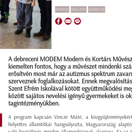
OKTATÁS
KIÁLLÍTÁS
DEBRECEN
A debreceni MODEM Modern és Kortárs Művész
kiemelten fontos, hogy a művészet mindenki szá
erősítvén most már az autizmus spektrum zavarr
szerveznek foglalkozásokat. Ennek megvalósításá
Szent Efrém Iskolával kötött együttműködési me
között sajátos nevelési igényű gyermekeket is ok
tagintézményükben.
A program kapcsán Vincze Máté, a közgyűjteményekért és
helyettes államtitkár hangsúlyozta, Magyarország alapt
való hozzáférés minden állampolgárnak alapjoga. Ez az e