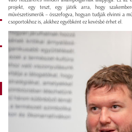
projekt, egy teszt, egy játék arra, hogy szakembe
művészetismerők – összefogva, hogyan tudják elvinni a mű
csoportokhoz is, akikhez egyébként ez kevésbé érhet el.