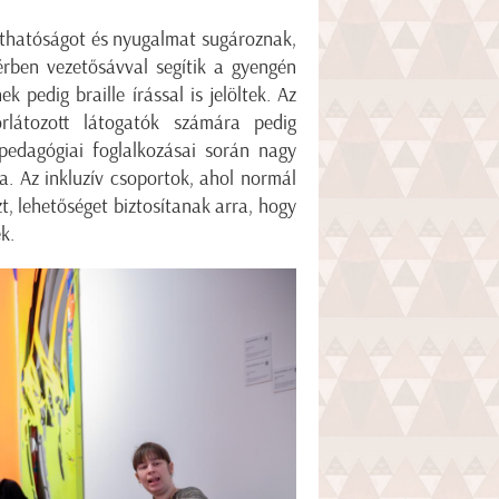
láthatóságot és nyugalmat sugároznak,
rben vezetősávval segítik a gyengén
k pedig braille írással is jelöltek. Az
korlátozott látogatók számára pedig
pedagógiai foglalkozásai során nagy
a. Az inkluzív csoportok, ahol normál
, lehetőséget biztosítanak arra, hogy
k.