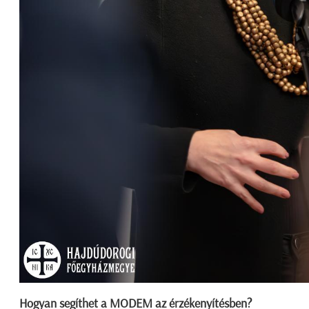
Hogyan segíthet a MODEM az érzékenyítésben?