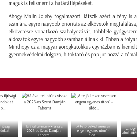
maguk is felismerni a határátlépéseket.
Ahogy Malin Joleby fogalmazott, látszik azért a fény is 
számára egyre nagyobb prioritás az elkövetők megtalálása, 
elkövetésre vonatkozó szabályozását, többféle gyógyszerre
áldozatok egyre nagyobb számban állnak ki. Ebben a folyam
Minthogy ez a magyar görögkatolikus egyházban is kiemelt 
gyermekvédelmi dolgozó, hitoktató és pap jut hozzá a témá
fjúsági
Hálával tekintünk vissza a
„A te jó Lelked vezessen
"...hogy
ndoklat
2026-os Szent Damján
engem egyenes úton” –
ahol sötét
...
Táborra
áldo...