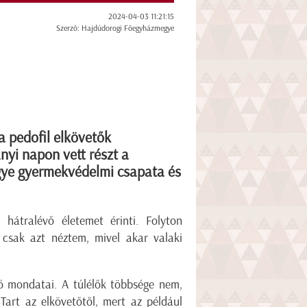
2024-04-03 11:21:15
Szerző: Hajdúdorogi Főegyházmegye
a pedofil elkövetők
nyi napon vett részt a
gye gyermekvédelmi csapata és
hátralévő életemet érinti. Folyton
csak azt néztem, mivel akar valaki
ő mondatai. A túlélők többsége nem,
Tart az elkövetőtől, mert az például