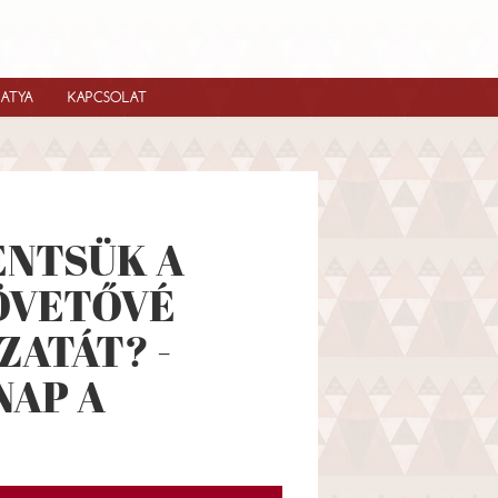
IATYA
KAPCSOLAT
NTSÜK A
ÖVETŐVÉ
ZATÁT? -
NAP A