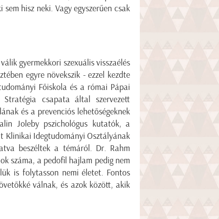
ki sem hisz neki. Vagy egyszerűen csak
válik gyermekkori szexuális visszaélés
ztében egyre növekszik - ezzel kezdte
ttudományi Főiskola és a római Pápai
 Stratégia
csapata által szervezett
alának és a prevenciós lehetőségeknek
alin Joleby pszichológus kutatók, a
nt Klinikai Idegtudományi Osztályának
atva beszéltek a témáról. Dr. Rahm
ilok száma, a pedofil hajlam pedig nem
elük is folytasson nemi életet. Fontos
övetőkké válnak, és azok között, akik