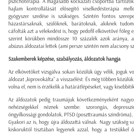
pszichoterápia. A magasabb kockázati csoportba tartozókn
hajlam kontrollálását elősegítő viselkedésterápia mell
gyógyszer szedése is szükséges. Szintén fontos szere
házastársaknak, szülőknek, barátoknak, akiknek tudom
cáfolták azt a vélekedést is, hogy pedofil elkövetővé főleg
szerint körükben mindössze 10 százalék azok aránya, a
abúzus áldozatai lettek (ami persze szintén nem alacsony s
Szakemberek képzése, szabályozás, áldozatok hangja
Az elkövetőket vizsgálva sokan közülük úgy vélik, joguk vo
áldozat „kiprovokálta” a visszaélést. És még többen közülük 
volna el, nem is érzékelik a határátlépéseket, vagy kisebbítik
Az áldozatok pedig traumájuk következményeként nagyon
nehézségekkel néznek szembe: szorongás, depresszió
öngyilkossági gondolatok, PTSD (poszttraumás szindróma), 
Gyakori az is, hogy újra áldozattá válnak. Nagy szükség v
kiskoruktól tisztában legyenek azzal, hogy a testükkel 