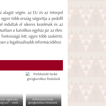
az alagút végén: az EU és az Interpol
egyre több ország szigorítja a pedofil
l indultak el sikeres kezelések és az
atban a katolikus egyház jár az élen.
fontosságú lett, egyre több szakértő,
ban a legaktuálisabb információkhoz.
 fényt vigyek oda,
Pótfelvételit hirdet
ség van" – elmél...
görögkatolikus főiskolánk