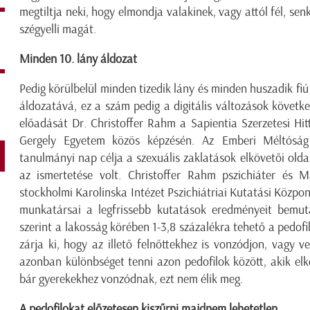
megtiltja neki, hogy elmondja valakinek, vagy attól fél, sen
szégyelli magát.
Minden 10. lány áldozat
Pedig körülbelül minden tizedik lány és minden huszadik fiú 
áldozatává, ez a szám pedig a digitális változások követke
előadását Dr. Christoffer Rahm a Sapientia Szerzetesi Hi
Gergely Egyetem közös képzésén. Az
Emberi Méltóság
tanulmányi nap célja a szexuális zaklatások elkövetői old
az ismertetése volt. Christoffer Rahm pszichiáter és M
stockholmi Karolinska Intézet Pszichiátriai Kutatási Közpo
munkatársai a legfrissebb kutatások eredményeit bemut
szerint a lakosság körében 1-3,8 százalékra tehető a pedof
zárja ki, hogy az illető felnőttekhez is vonzódjon, vagy v
azonban különbséget tenni azon pedofilok között, akik elk
bár gyerekekhez vonzódnak, ezt nem élik meg.
A pedofilokat előzetesen kiszűrni majdnem lehetetlen