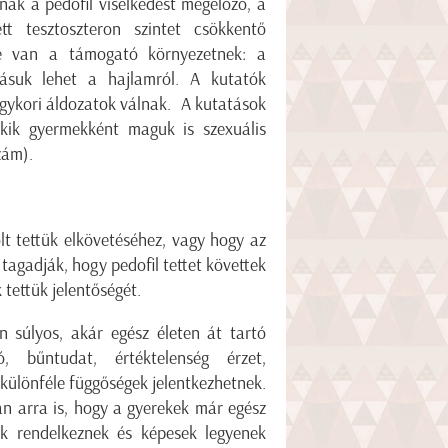
ak a pedofil viselkedést megelőző, a
ett tesztoszteron szintet csökkentő
pe van a támogató környezetnek: a
ásuk lehet a hajlamról. A kutatók
 egykori áldozatok válnak. A kutatások
kik gyermekként maguk is szexuális
zám).
lt tettük elkövetéséhez, vagy hogy az
tagadják, hogy pedofil tettet követtek
 tettük jelentőségét.
 súlyos, akár egész életen át tartó
, bűntudat, értéktelenség érzet,
különféle függőségek jelentkezhetnek.
an arra is, hogy a gyerekek már egész
ők rendelkeznek és képesek legyenek