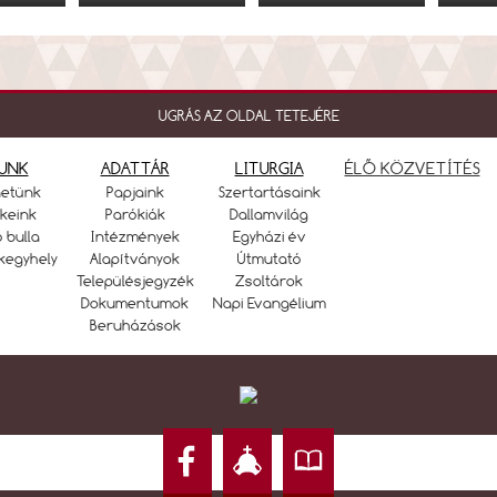
UGRÁS AZ OLDAL TETEJÉRE
UNK
ADATTÁR
LITURGIA
ÉLŐ KÖZVETÍTÉS
netünk
Papjaink
Szertartásaink
keink
Parókiák
Dallamvilág
ó bulla
Intézmények
Egyházi év
kegyhely
Alapítványok
Útmutató
Településjegyzék
Zsoltárok
Dokumentumok
Napi Evangélium
Beruházások