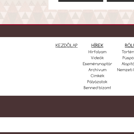
KEZDŐLAP
HÍREK
RÓL
Hírfolyam
Törté
Videók
Püspö
Eseménynaptár
Alapít
Archívum
Nemzeti 
Címkék
Pályázatok
Benned bízom!