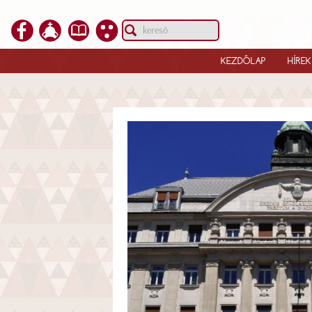
KEZDŐLAP
HÍREK