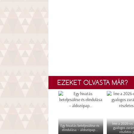
EZEKET OLVASTA MÁR?
Íme a 2026-os i
Egy hivatás beteljesülése és
gyalogos zará
elindulása – áldozópap...
részletes p