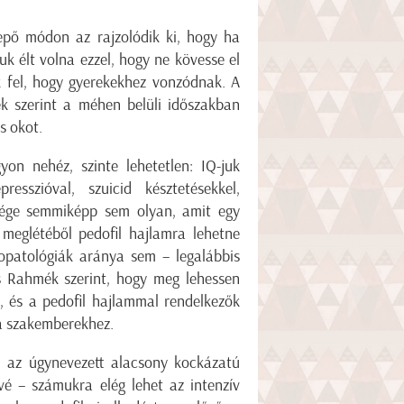
glepő módon az rajzolódik ki, hogy ha
uk élt volna ezzel, hogy ne kövesse el
ik fel, hogy gyerekekhez vonzódnak. A
ek szerint a méhen belüli időszakban
s okot.
on nehéz, szinte lehetetlen: IQ-juk
resszióval, szuicid késztetésekkel,
bsége semmiképp sem olyan, amit egy
meglétéből pedofil hajlamra lehetne
opatológiák aránya sem – legalábbis
s Rahmék szerint, hogy meg lehessen
, és a pedofil hajlammal rendelkezők
 a szakemberekhez.
, az úgynevezett alacsony kockázatú
vé – számukra elég lehet az intenzív