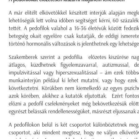
A már elítélt elkövetőkkel készített interjúk alapján me
lehetőségük lett volna időben segítséget kérni, 60 százalék
tettét. A pedofilok valahol a 16-36 életévük között fedez
betegség okait egyelőre csak kutatják, de eddigi ismeret
történő hormonális változások is jelenthetnek egy lehetsége
Szakemberek szerint a pedofília előzetes kiszűrése nagy
átlagos, küzdhetnek figyelemzavarral, autizmussal, dep
impulzivitással vagy hiperszexualitással – ám ezek töb
munkainterjún például ki lehet mutatni, vagy hogy ezek 
következtetni. Körükben nem kiemelkedő az egyes pszich
azok körében, akikhez a kutatók eljutottak. Ezért fonto
előzni a pedofil cselekményeket még bekövetkezésük előtt
egyrészt belássák rendellenességüket, másrészt eljussanak
A pedofilokon belül is két csoportot különböztetnek meg
csoportot, aki mindent megtesz, hogy ne váljon elkövető