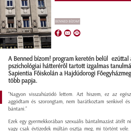
BENNED BÍZOM!
A Benned bízom! program keretén belül ezúttal 
pszichológiai hátteréről tartott izgalmas tanulmá
Sapientia Főiskolán a Hajdúdorogi Főegyházme
több papja.
"Nagyon visszahúzódó lettem. Azt hiszem, ez az egész 
aggódtam és szorongtam, nem barátkoztam senkivel és 
bántani.”
Ezek egy gyermekkorában szexuális bántalmazást átélt n
vagy csak évtizedek múltán osztja meg, mi történt vele. 