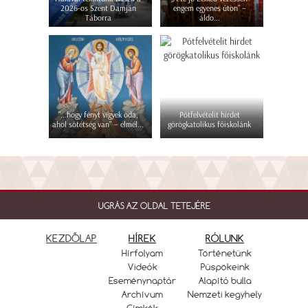
2026-os Szent Damján
engem egyenes úton” –
Táborra
áldo...
"...hogy fényt vigyek oda,
Pótfelvételit hirdet
ahol sötétség van" – elmél...
görögkatolikus főiskolánk
UGRÁS AZ OLDAL TETEJÉRE
KEZDŐLAP
HÍREK
RÓLUNK
Hírfolyam
Történetünk
Videók
Püspökeink
Eseménynaptár
Alapító bulla
Archívum
Nemzeti kegyhely
Címkék