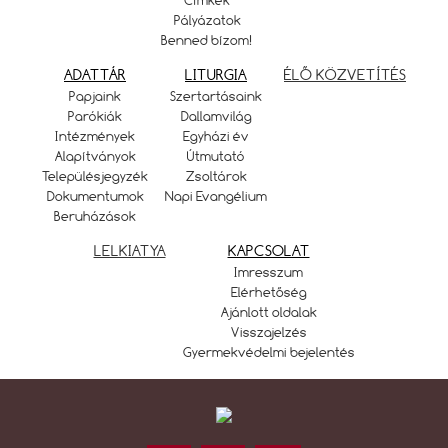
Pályázatok
Benned bízom!
ADATTÁR
LITURGIA
ÉLŐ KÖZVETÍTÉS
Papjaink
Szertartásaink
Parókiák
Dallamvilág
Intézmények
Egyházi év
Alapítványok
Útmutató
Településjegyzék
Zsoltárok
Dokumentumok
Napi Evangélium
Beruházások
LELKIATYA
KAPCSOLAT
Imresszum
Elérhetőség
Ajánlott oldalak
Visszajelzés
Gyermekvédelmi bejelentés