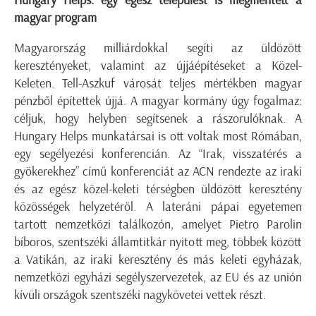
Hungary Helps: egy egész települést is megmentett a
magyar program
Magyarország milliárdokkal segíti az üldözött
keresztényeket, valamint az újjáépítéseket a Közel-
Keleten. Tell-Aszkuf városát teljes mértékben magyar
pénzből építettek újjá. A magyar kormány úgy fogalmaz:
céljuk, hogy helyben segítsenek a rászorulóknak. A
Hungary Helps munkatársai is ott voltak most Rómában,
egy segélyezési konferencián. Az “Irak, visszatérés a
gyökerekhez” című konferenciát az ACN rendezte az iraki
és az egész közel-keleti térségben üldözött keresztény
közösségek helyzetéről. A lateráni pápai egyetemen
tartott nemzetközi találkozón, amelyet Pietro Parolin
bíboros, szentszéki államtitkár nyitott meg, többek között
a Vatikán, az iraki keresztény és más keleti egyházak,
nemzetközi egyházi segélyszervezetek, az EU és az unión
kívüli országok szentszéki nagykövetei vettek részt.