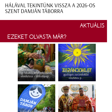
HÁLÁVAL TEKINTÜNK VISSZA A 2026-OS
SZENT DAMJÁN TÁBORRA
AKTUÁLIS
EZEKET OLVASTA MÁR?
Íme a 2026-os ifjúsági
Egy hivatás beteljesülése és
gyalogos zarándoklat
elindulása – áldozópap...
részletes p...
Hálával tekintünk vissza a
„A te jó Lelked vezessen