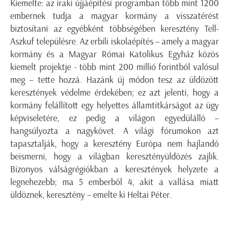
Kiemelte: az iraki újjáépítési programban több mint 1200
embernek tudja a magyar kormány a visszatérést
biztosítani az egyébként többségében keresztény Tell-
Aszkuf településre. Az erbíli iskolaépítés – amely a magyar
kormány és a Magyar Római Katolikus Egyház közös
kiemelt projektje - több mint 200 millió forintból valósul
meg – tette hozzá. Hazánk új módon tesz az üldözött
keresztények védelme érdekében; ez azt jelenti, hogy a
kormány felállított egy helyettes államtitkárságot az ügy
képviseletére, ez pedig a világon egyedülálló –
hangsúlyozta a nagykövet. A világi fórumokon azt
tapasztalják, hogy a keresztény Európa nem hajlandó
beismerni, hogy a világban keresztényüldözés zajlik.
Bizonyos válságrégiókban a keresztények helyzete a
legnehezebb; ma 5 emberből 4, akit a vallása miatt
üldöznek, keresztény – emelte ki Heltai Péter.