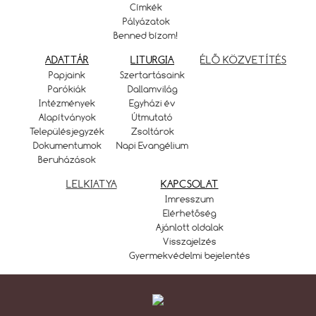
Címkék
Pályázatok
Benned bízom!
ADATTÁR
LITURGIA
ÉLŐ KÖZVETÍTÉS
Papjaink
Szertartásaink
Parókiák
Dallamvilág
Intézmények
Egyházi év
Alapítványok
Útmutató
Településjegyzék
Zsoltárok
Dokumentumok
Napi Evangélium
Beruházások
LELKIATYA
KAPCSOLAT
Imresszum
Elérhetőség
Ajánlott oldalak
Visszajelzés
Gyermekvédelmi bejelentés