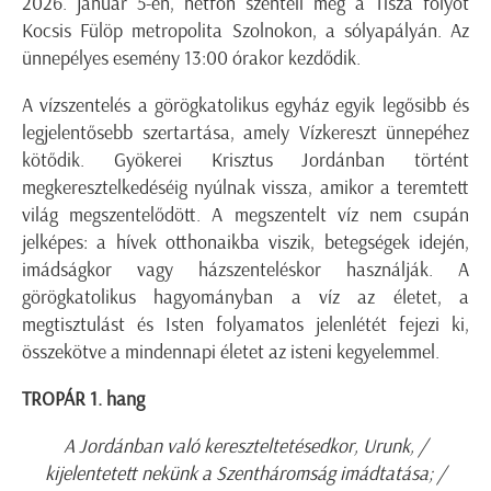
2026. január 5-én, hétfőn szenteli meg a Tisza folyót
Kocsis Fülöp metropolita Szolnokon, a sólyapályán. Az
ünnepélyes esemény 13:00 órakor kezdődik.
A vízszentelés a görögkatolikus egyház egyik legősibb és
legjelentősebb szertartása, amely Vízkereszt ünnepéhez
kötődik. Gyökerei Krisztus Jordánban történt
megkeresztelkedéséig nyúlnak vissza, amikor a teremtett
világ megszentelődött. A megszentelt víz nem csupán
jelképes: a hívek otthonaikba viszik, betegségek idején,
imádságkor vagy házszenteléskor használják. A
görögkatolikus hagyományban a víz az életet, a
megtisztulást és Isten folyamatos jelenlétét fejezi ki,
összekötve a mindennapi életet az isteni kegyelemmel.
TROPÁR 1. hang
A Jordánban való kereszteltetésedkor, Urunk, /
kijelentetett nekünk a Szentháromság imádtatása; /