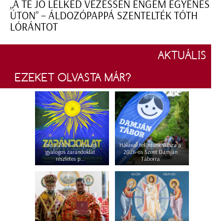
„A TE JÓ LELKED VEZESSEN ENGEM EGYENES
ÚTON” – ÁLDOZÓPAPPÁ SZENTELTÉK TÓTH
LÓRÁNTOT
AKTUÁLIS
EZEKET OLVASTA MÁR?
Íme a 2026-os ifjúsági
Hálával tekintünk vissza a
gyalogos zarándoklat
2026-os Szent Damján
részletes p...
Táborra