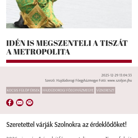
IDÉN IS MEGSZENTELI A TISZÁT
A METROPOLITA
2025-12-29 13:04:33
Szerző: Hajdúdorogi Főegyházmegye Fotó: www.szoljon.jhu
KOCSIS FÜLÖP ÉRSEK
HAJDÚDOROGI FŐEGYHÁZMEGYE
VÍZKERESZT
Szeretettel várják Szolnokra az érdeklődőket!