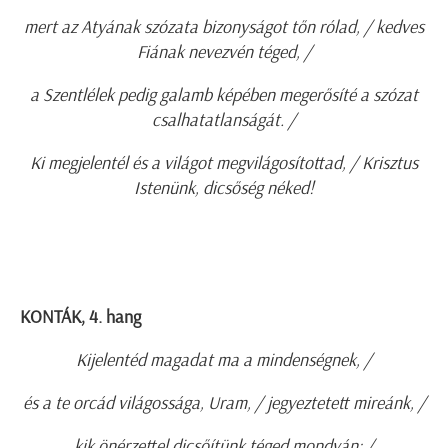
mert az Atyának szózata bizonyságot tőn rólad, / kedves
Fiának nevezvén téged, /
a Szentlélek pedig galamb képében megerősíté a szózat
csalhatatlanságát. /
Ki megjelentél és a világot megvilágosítottad, / Krisztus
Istenünk, dicsőség néked!
KONTÁK, 4. hang
Kijelentéd magadat ma a mindenségnek, /
és a te orcád világossága, Uram, / jegyeztetett mireánk, /
kik önérzettel dicsőítünk téged mondván: /