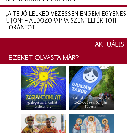
„A TE JÓ LELKED VEZESSEN ENGEM EGYENES
ÚTON” – ÁLDOZÓPAPPÁ SZENTELTÉK TÓTH
LÓRÁNTOT
AKTUÁLIS
EZEKET OLVASTA MÁR?
Íme a 2026-os ifjúsági
Hálával tekintünk vissza a
gyalogos zarándoklat
2026-os Szent Damján
részletes p...
Táborra