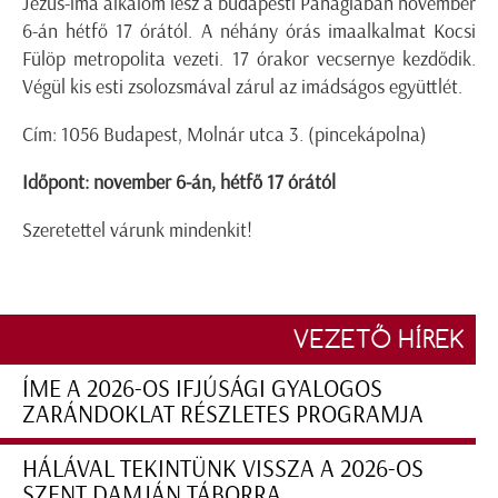
Jézus-ima alkalom lesz a budapesti Panágiában november
6-án hétfő 17 órától. A néhány órás imaalkalmat Kocsi
Fülöp metropolita vezeti. 17 órakor vecsernye kezdődik.
Végül kis esti zsolozsmával zárul az imádságos együttlét.
Cím: 1056 Budapest, Molnár utca 3. (pincekápolna)
Időpont: november 6-án, hétfő 17 órától
Szeretettel várunk mindenkit!
VEZETŐ HÍREK
ÍME A 2026-OS IFJÚSÁGI GYALOGOS
ZARÁNDOKLAT RÉSZLETES PROGRAMJA
HÁLÁVAL TEKINTÜNK VISSZA A 2026-OS
SZENT DAMJÁN TÁBORRA