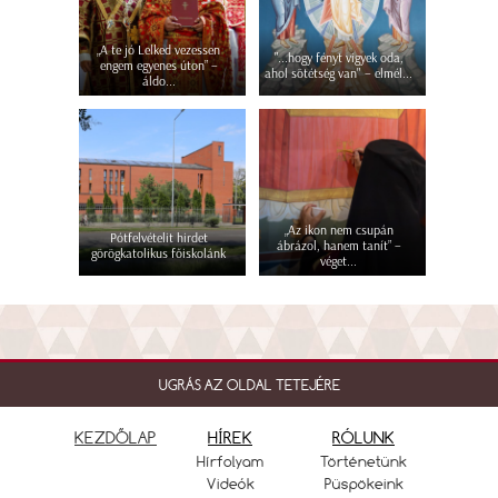
„A te jó Lelked vezessen
"...hogy fényt vigyek oda,
engem egyenes úton” –
ahol sötétség van" – elmél...
áldo...
„Az ikon nem csupán
Pótfelvételit hirdet
ábrázol, hanem tanít” –
görögkatolikus főiskolánk
véget...
UGRÁS AZ OLDAL TETEJÉRE
KEZDŐLAP
HÍREK
RÓLUNK
Hírfolyam
Történetünk
Videók
Püspökeink