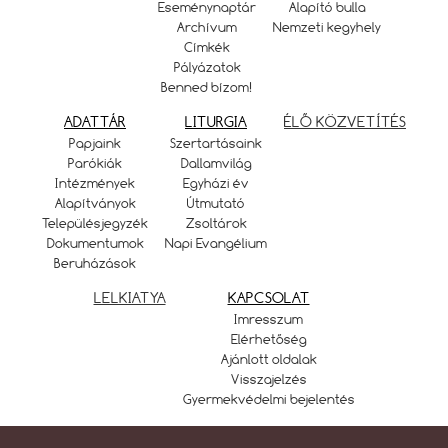
Eseménynaptár
Alapító bulla
Archívum
Nemzeti kegyhely
Címkék
Pályázatok
Benned bízom!
ADATTÁR
LITURGIA
ÉLŐ KÖZVETÍTÉS
Papjaink
Szertartásaink
Parókiák
Dallamvilág
Intézmények
Egyházi év
Alapítványok
Útmutató
Településjegyzék
Zsoltárok
Dokumentumok
Napi Evangélium
Beruházások
LELKIATYA
KAPCSOLAT
Imresszum
Elérhetőség
Ajánlott oldalak
Visszajelzés
Gyermekvédelmi bejelentés