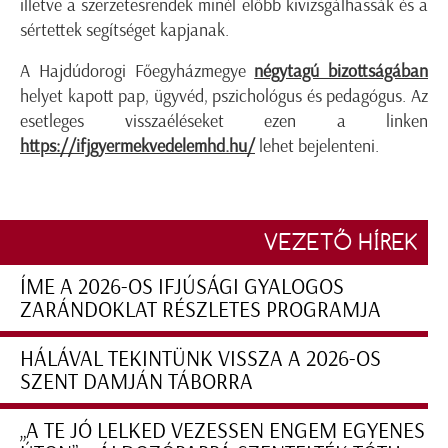
illetve a szerzetesrendek minél előbb kivizsgálhassák és a
sértettek segítséget kapjanak.
A Hajdúdorogi Főegyházmegye
négytagú bizottságában
helyet kapott pap, ügyvéd, pszichológus és pedagógus. Az
esetleges visszaéléseket ezen a linken
https://ifjgyermekvedelemhd.hu/
lehet bejelenteni.
VEZETŐ HÍREK
ÍME A 2026-OS IFJÚSÁGI GYALOGOS
ZARÁNDOKLAT RÉSZLETES PROGRAMJA
HÁLÁVAL TEKINTÜNK VISSZA A 2026-OS
SZENT DAMJÁN TÁBORRA
„A TE JÓ LELKED VEZESSEN ENGEM EGYENES