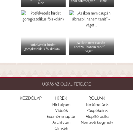
ahol sötétség van" – elmél...
áldo...
„Az ikon nem csupán
Pótfelvételit hirdet
ábrázol, hanem tanít” –
görögkatolikus főiskolánk
véget...
UGRÁS AZ OLDAL TETEJÉRE
KEZDŐLAP
HÍREK
RÓLUNK
Hírfolyam
Történetünk
Videók
Püspökeink
Eseménynaptár
Alapító bulla
Archívum
Nemzeti kegyhely
Címkék