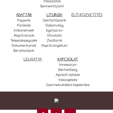
Pályázatok
Benned bízom!
ADATTÁR
LITURGIA
ÉLŐ KÖZVETÍTÉS
Papjaink
Szertartásaink
Parókiák
Dallamvilág
Intézmények
Egyházi év
Alapítványok
Útmutató
Településjegyzék
Zsoltárok
Dokumentumok
Napi Evangélium
Beruházások
LELKIATYA
KAPCSOLAT
Imresszum
Elérhetőség
Ajánlott oldalak
Visszajelzés
Gyermekvédelmi bejelentés