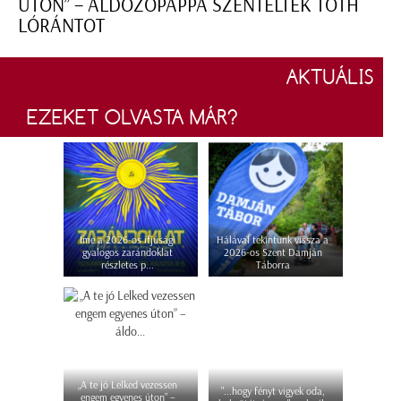
ÚTON” – ÁLDOZÓPAPPÁ SZENTELTÉK TÓTH
LÓRÁNTOT
AKTUÁLIS
EZEKET OLVASTA MÁR?
Íme a 2026-os ifjúsági
Hálával tekintünk vissza a
gyalogos zarándoklat
2026-os Szent Damján
részletes p...
Táborra
„A te jó Lelked vezessen
"...hogy fényt vigyek oda,
engem egyenes úton” –