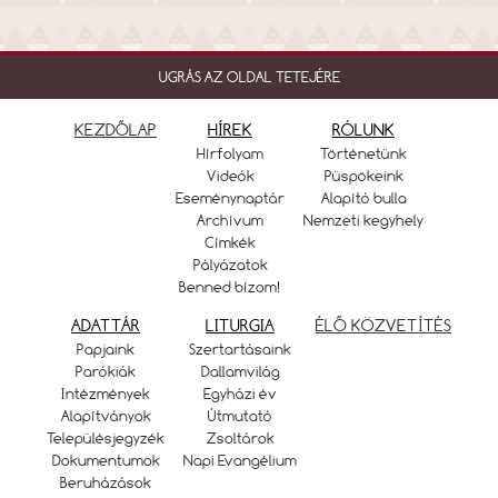
UGRÁS AZ OLDAL TETEJÉRE
KEZDŐLAP
HÍREK
RÓLUNK
Hírfolyam
Történetünk
Videók
Püspökeink
Eseménynaptár
Alapító bulla
Archívum
Nemzeti kegyhely
Címkék
Pályázatok
Benned bízom!
ADATTÁR
LITURGIA
ÉLŐ KÖZVETÍTÉS
Papjaink
Szertartásaink
Parókiák
Dallamvilág
Intézmények
Egyházi év
Alapítványok
Útmutató
Településjegyzék
Zsoltárok
Dokumentumok
Napi Evangélium
Beruházások