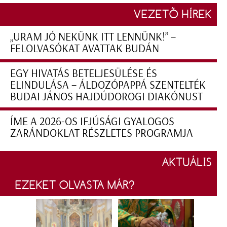
VEZETŐ HÍREK
„URAM JÓ NEKÜNK ITT LENNÜNK!” –
FELOLVASÓKAT AVATTAK BUDÁN
EGY HIVATÁS BETELJESÜLÉSE ÉS
ELINDULÁSA – ÁLDOZÓPAPPÁ SZENTELTÉK
BUDAI JÁNOS HAJDÚDOROGI DIAKÓNUST
ÍME A 2026-OS IFJÚSÁGI GYALOGOS
ZARÁNDOKLAT RÉSZLETES PROGRAMJA
AKTUÁLIS
EZEKET OLVASTA MÁR?