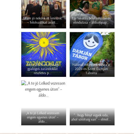
„Uram jó nekünk itt lennünk!”
Egy hivatás beteljesülése és
– felolvasókat avatt...
elindulása – áldozópap...
Íme a 2026-os ifjúsági
Hálával tekintünk vissza a
gyalogos zarándoklat
2026-os Szent Damján
részletes p...
Táborra
„A te jó Lelked vezessen
"...hogy fényt vigyek oda,
engem egyenes úton” –
ahol sötétség van" – elmél...
áldo...