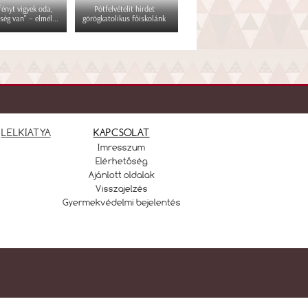
 fényt vigyek oda,
Pótfelvételit hirdet
ség van" – elmél...
görögkatolikus főiskolánk
LELKIATYA
KAPCSOLAT
Imresszum
Elérhetőség
Ajánlott oldalak
Visszajelzés
Gyermekvédelmi bejelentés