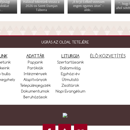
fjúsági
Hálával tekintünk vissza a
„A te jó Lelked vezessen
"...hogy
ndoklat
2026-os Szent Damján
engem egyenes úton” –
ahol sötét
...
Táborra
áldo...
UGRÁS AZ OLDAL TETEJÉRE
UNK
ADATTÁR
LITURGIA
ÉLŐ KÖZVETÍTÉS
netünk
Papjaink
Szertartásaink
keink
Parókiák
Dallamvilág
ó bulla
Intézmények
Egyházi év
kegyhely
Alapítványok
Útmutató
Településjegyzék
Zsoltárok
Dokumentumok
Napi Evangélium
Beruházások