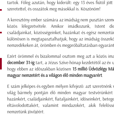
tartok. Főleg azután, hogy kiderült: egy 13 éves fiútól jö
szeretettel, és osszátok meg másokkal is. Köszönöm!
A keresztény ember számára az imádság nem pusztán személ
közös lélegzetvétele. Amikor imádkozunk, Istent di
családjainkat, közösségeinket, hazánkat és egész nemzetü
különösen is megtapasztalhatjuk, hogy az imádság összekö
nemzedékeken át, örömben és megpróbáltatásban egyaránt
Ezért örömmel és bizalommal osztom meg azt a közös i
december 31-ig
tart, a Jézus Szíve-hónap kezdetétől az év 
hogy ebben az időszakban közösen
15 millió Üdvözlégy Má
magyar nemzetért és a világon élő minden magyarért
.
E szám jelképes és egyben mélyen kifejező: azt szeretnénk v
világ bármely pontján élő minden magyar testvérünkért
hazánkért, családjainkért, fiataljainkért, időseinkért, beteg
eltávolodottakért, valamint mindazokért, akik felelős
nemzetünk jövőjéért.