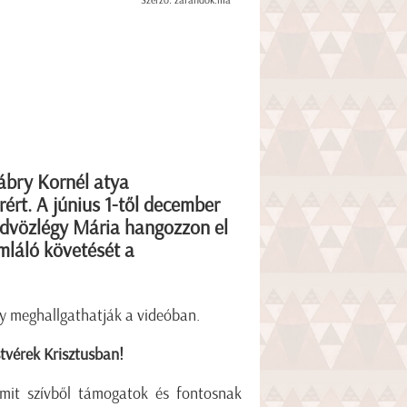
Szerző: zarándok.ma
ábry Kornél atya
ért. A június 1-től december
 Üdvözlégy Mária hangozzon el
mláló követését a
gy meghallgathatják a videóban.
tvérek Krisztusban!
 amit szívből támogatok és fontosnak