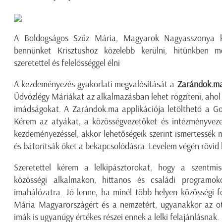
A Boldogságos Szűz Mária, Magyarok Nagyasszonya kö
bennünket Krisztushoz közelebb kerülni, hitünkben 
szeretettel és felelősséggel élni
A kezdeményezés gyakorlati megvalósítását a
Zarándok.ma
Üdvözlégy Máriákat az alkalmazásban lehet rögzíteni, ahol 
imádságokat. A Zarándok.ma applikációja letölthető a
Go
Kérem az atyákat, a közösségvezetőket és intézményveze
kezdeményezéssel, akkor lehetőségeik szerint ismertessék 
és bátorítsák őket a bekapcsolódásra. Levelem végén rövid h
Szeretettel kérem a lelkipásztorokat, hogy a szentmis
közösségi alkalmakon, hittanos és családi programok
imahálózatra. Jó lenne, ha minél több helyen közösségi 
Mária Magyarországért és a nemzetért, ugyanakkor az o
imák is ugyanúgy értékes részei ennek a lelki felajánlásnak.