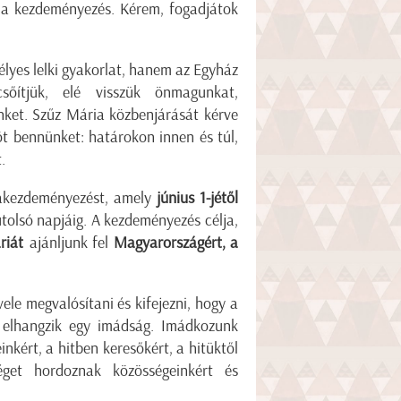
tt a kezdeményezés. Kérem, fogadjátok
yes lelki gyakorlat, hanem az Egyház
csőítjük, elé visszük önmagunkat,
nket. Szűz Mária közbenjárását kérve
t bennünket: határokon innen és túl,
.
makezdeményezést, amely
június 1-jétől
utolsó napjáig. A kezdeményezés célja,
riát
ajánljunk fel
Magyarországért, a
ele megvalósítani és kifejezni, hogy a
 elhangzik egy imádság. Imádkozunk
einkért, a hitben keresőkért, a hitüktől
séget hordoznak közösségeinkért és