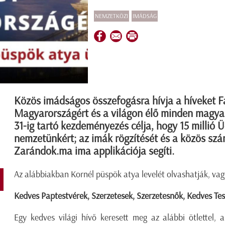
NEMZETKÖZI
IMÁDSÁG
Közös imádságos összefogásra hívja a híveket F
Magyarországért és a világon élő minden magyar
31-ig tartó kezdeményezés célja, hogy 15 millió
nemzetünkért; az imák rögzítését és a közös szá
Zarándok.ma ima applikációja segíti.
Az alábbiakban Kornél püspök atya levelét olvashatják, va
Kedves Paptestvérek, Szerzetesek, Szerzetesnők, Kedves Tes
Egy kedves világi hívő keresett meg az alábbi ötlettel,