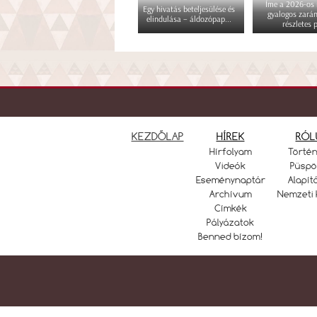
Íme a 2026-os i
Egy hivatás beteljesülése és
gyalogos zará
elindulása – áldozópap...
részletes p
KEZDŐLAP
HÍREK
RÓL
Hírfolyam
Törté
Videók
Püspö
Eseménynaptár
Alapít
Archívum
Nemzeti 
Címkék
Pályázatok
Benned bízom!