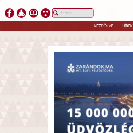
KEZDŐLAP
HÍREK