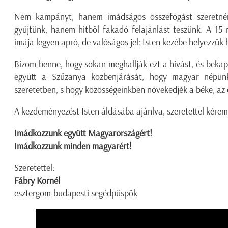
Nem kampányt, hanem imádságos összefogást szeretné
gyűjtünk, hanem hitből fakadó felajánlást teszünk. A 15
imája legyen apró, de valóságos jel: Isten kezébe helyezzü
Bízom benne, hogy sokan meghallják ezt a hívást, és beka
együtt a Szűzanya közbenjárását, hogy magyar népün
szeretetben, s hogy közösségeinkben növekedjék a béke, az 
A kezdeményezést Isten áldásába ajánlva, szeretettel kére
Imádkozzunk együtt Magyarországért!
Imádkozzunk minden magyarért!
Szeretettel:
Fábry Kornél
esztergom-budapesti segédpüspök