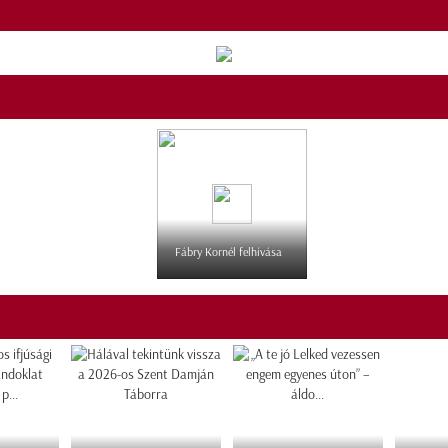
Fábry Kornél felhívása