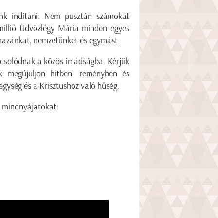
nk indítani. Nem pusztán számokat
 millió Üdvözlégy Mária minden egyes
k hazánkat, nemzetünket és egymást.
pcsolódnak a közös imádságba. Kérjük
k megújuljon hitben, reményben és
egység és a Krisztushoz való hűség.
m mindnyájatokat: