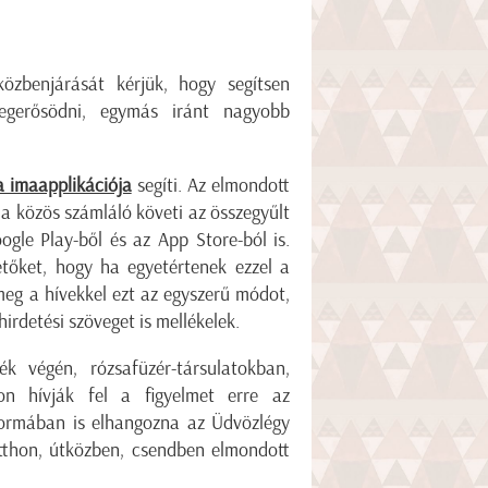
zbenjárását kérjük, hogy segítsen
megerősödni, egymás iránt nagyobb
 imaapplikációja
segíti. Az elmondott
a közös számláló követi az összegyűlt
ogle Play
-ből és az
App Store
-ból is.
tőket, hogy ha egyetértenek ezzel a
meg a hívekkel ezt az egyszerű módot,
irdetési szöveget is mellékelek.
ék végén, rózsafüzér-társulatokban,
on hívják fel a figyelmet erre az
formában is elhangozna az Üdvözlégy
tthon, útközben, csendben elmondott