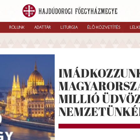
RÓLUNK
ADATTÁR
LITURGIA
ÉLŐ KÖZVETÍTÉS
LELK
IMÁDKOZZUN
MAGYARORSZÁ
MILLIÓ ÜDVÖ
NEMZETÜNKÉ