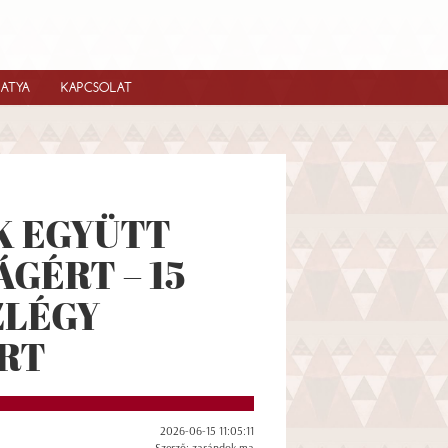
IATYA
KAPCSOLAT
K EGYÜTT
GÉRT – 15
ZLÉGY
RT
2026-06-15 11:05:11