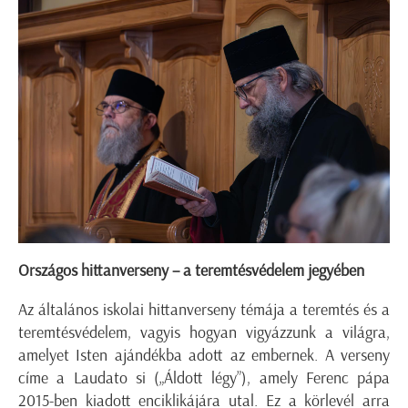
Országos hittanverseny – a teremtésvédelem jegyében
Az általános iskolai hittanverseny témája a teremtés és a
teremtésvédelem, vagyis hogyan vigyázzunk a világra,
amelyet Isten ajándékba adott az embernek. A verseny
címe a Laudato si („Áldott légy”), amely Ferenc pápa
2015-ben kiadott enciklikájára utal. Ez a körlevél arra