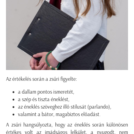
Az értékelés során a zsűri figyelte:
a dallam pontos ismeretét,
a szép és tiszta éneklést,
az éneklés szöveghez illő stílusát (parlando),
valamint a bátor, magabiztos előadást.
A zsűri hangsúlyozta, hogy az éneklés során különösen
értékes volt az imádságos lelkület, a nyugodt, nem