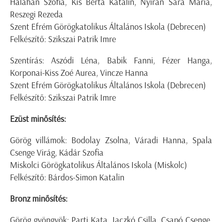
Háláhán Szófia, Kis Berta Katalin, Nyirán Sára Mária,
Reszegi Rezeda
Szent Efrém Görögkatolikus Általános Iskola (Debrecen)
Felkészítő: Szikszai Patrik Imre
Szentírás: Aszódi Léna, Babik Fanni, Fézer Hanga,
Korponai-Kiss Zoé Aurea, Vincze Hanna
Szent Efrém Görögkatolikus Általános Iskola (Debrecen)
Felkészítő: Szikszai Patrik Imre
Ezüst minősítés:
Görög villámok: Bodolay Zsolna, Váradi Hanna, Spala
Csenge Virág, Kádár Szofia
Miskolci Görögkatolikus Általános Iskola (Miskolc)
Felkészítő: Bárdos-Simon Katalin
Bronz minősítés:
Görög gyöngyök: Parti Kata, Jaczkó Csilla, Csapó Csenge,