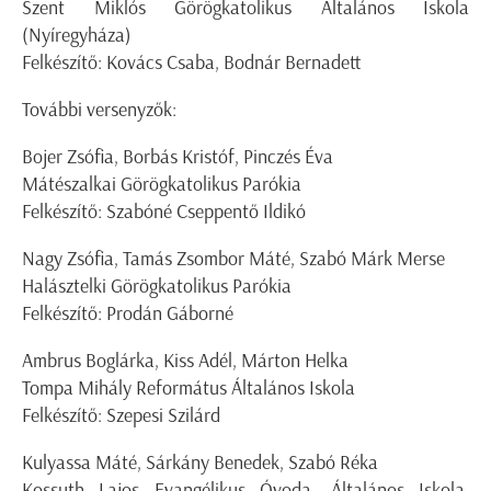
Szent Miklós Görögkatolikus Általános Iskola
(Nyíregyháza)
Felkészítő: Kovács Csaba, Bodnár Bernadett
További versenyzők:
Bojer Zsófia, Borbás Kristóf, Pinczés Éva
Mátészalkai Görögkatolikus Parókia
Felkészítő: Szabóné Cseppentő Ildikó
Nagy Zsófia, Tamás Zsombor Máté, Szabó Márk Merse
Halásztelki Görögkatolikus Parókia
Felkészítő: Prodán Gáborné
Ambrus Boglárka, Kiss Adél, Márton Helka
Tompa Mihály Református Általános Iskola
Felkészítő: Szepesi Szilárd
Kulyassa Máté, Sárkány Benedek, Szabó Réka
Kossuth Lajos Evangélikus Óvoda, Általános Iskola,