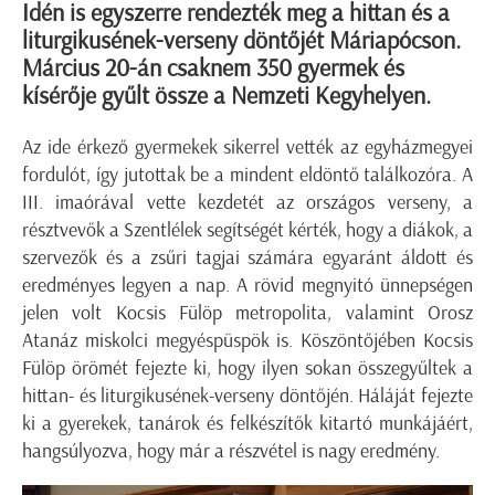
Idén is egyszerre rendezték meg a hittan és a
liturgikusének-verseny döntőjét Máriapócson.
Március 20-án csaknem 350 gyermek és
kísérője gyűlt össze a Nemzeti Kegyhelyen.
Az ide érkező gyermekek sikerrel vették az egyházmegyei
fordulót, így jutottak be a mindent eldöntő találkozóra. A
III. imaórával vette kezdetét az országos verseny, a
résztvevők a Szentlélek segítségét kérték, hogy a diákok, a
szervezők és a zsűri tagjai számára egyaránt áldott és
eredményes legyen a nap. A rövid megnyitó ünnepségen
jelen volt Kocsis Fülöp metropolita, valamint Orosz
Atanáz miskolci megyéspüspök is. Köszöntőjében Kocsis
Fülöp örömét fejezte ki, hogy ilyen sokan összegyűltek a
hittan- és liturgikusének-verseny döntőjén. Háláját fejezte
ki a gyerekek, tanárok és felkészítők kitartó munkájáért,
hangsúlyozva, hogy már a részvétel is nagy eredmény.