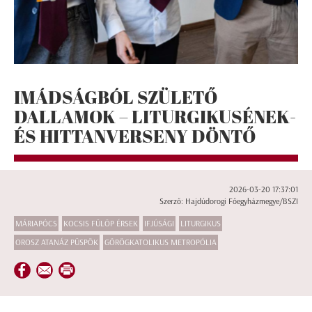
IMÁDSÁGBÓL SZÜLETŐ
DALLAMOK – LITURGIKUSÉNEK-
ÉS HITTANVERSENY DÖNTŐ
2026-03-20 17:37:01
Szerző: Hajdúdorogi Főegyházmegye/BSZI
MÁRIAPÓCS
KOCSIS FÜLÖP ÉRSEK
IFJÚSÁGI
LITURGIKUS
OROSZ ATANÁZ PÜSPÖK
GÖRÖGKATOLIKUS METROPÓLIA