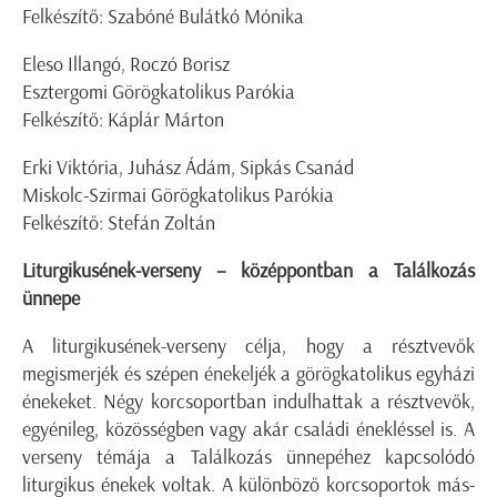
Felkészítő: Szabóné Bulátkó Mónika
Eleso Illangó, Roczó Borisz
Esztergomi Görögkatolikus Parókia
Felkészítő: Káplár Márton
Erki Viktória, Juhász Ádám, Sipkás Csanád
Miskolc-Szirmai Görögkatolikus Parókia
Felkészítő: Stefán Zoltán
Liturgikusének-verseny – középpontban a Találkozás
ünnepe
A liturgikusének-verseny célja, hogy a résztvevők
megismerjék és szépen énekeljék a görögkatolikus egyházi
énekeket. Négy korcsoportban indulhattak a résztvevők,
egyénileg, közösségben vagy akár családi énekléssel is. A
verseny témája a Találkozás ünnepéhez kapcsolódó
liturgikus énekek voltak. A különböző korcsoportok más-