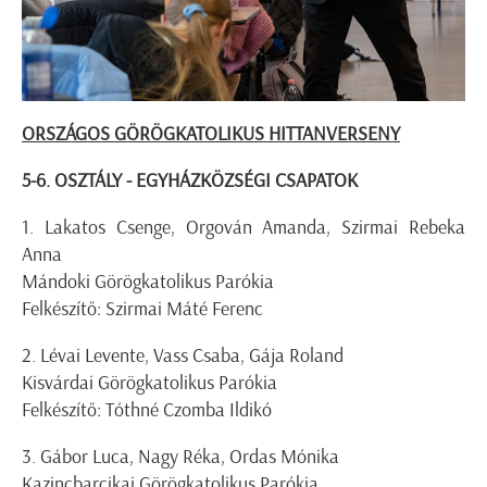
ORSZÁGOS GÖRÖGKATOLIKUS HITTANVERSENY
5-6. OSZTÁLY - EGYHÁZKÖZSÉGI CSAPATOK
1. Lakatos Csenge, Orgován Amanda, Szirmai Rebeka
Anna
Mándoki Görögkatolikus Parókia
Felkészítő: Szirmai Máté Ferenc
2. Lévai Levente, Vass Csaba, Gája Roland
Kisvárdai Görögkatolikus Parókia
Felkészítő: Tóthné Czomba Ildikó
3. Gábor Luca, Nagy Réka, Ordas Mónika
Kazincbarcikai Görögkatolikus Parókia