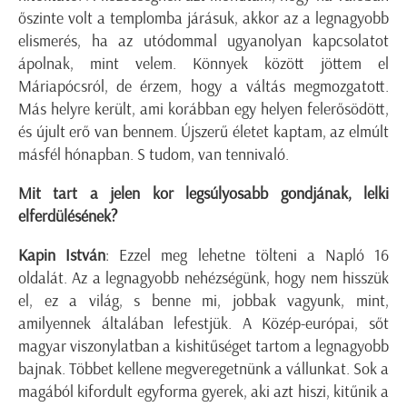
őszinte volt a templomba járásuk, akkor az a legnagyobb
elismerés, ha az utódommal ugyanolyan kapcsolatot
ápolnak, mint velem. Könnyek között jöttem el
Máriapócsról, de érzem, hogy a váltás megmozgatott.
Más helyre került, ami korábban egy helyen felerősödött,
és újult erő van bennem. Újszerű életet kaptam, az elmúlt
másfél hónapban. S tudom, van tennivaló.
Mit tart a jelen kor legsúlyosabb gondjának, lelki
elferdülésének?
Kapin István
: Ezzel meg lehetne tölteni a Napló 16
oldalát. Az a legnagyobb nehézségünk, hogy nem hisszük
el, ez a világ, s benne mi, jobbak vagyunk, mint,
amilyennek általában lefestjük. A Közép-európai, sőt
magyar viszonylatban a kishitűséget tartom a legnagyobb
bajnak. Többet kellene megveregetnünk a vállunkat. Sok a
magából kifordult egyforma gyerek, aki azt hiszi, kitűnik a