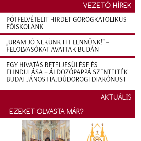
VEZETŐ HÍREK
PÓTFELVÉTELIT HIRDET GÖRÖGKATOLIKUS
FŐISKOLÁNK
„URAM JÓ NEKÜNK ITT LENNÜNK!” –
FELOLVASÓKAT AVATTAK BUDÁN
EGY HIVATÁS BETELJESÜLÉSE ÉS
ELINDULÁSA – ÁLDOZÓPAPPÁ SZENTELTÉK
BUDAI JÁNOS HAJDÚDOROGI DIAKÓNUST
AKTUÁLIS
EZEKET OLVASTA MÁR?