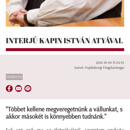
INTERJÚ KAPIN ISTVÁN ATYÁVAL
2016-10-04 13:24:45
Szerző: Hajdúdorogi Főegyházmegye
DEBRECEN
"Többet kellene megveregetnünk a vállunkat, s
akkor másokét is könnyebben tudnánk."