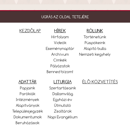
UGRÁS AZ OLDAL TETEJÉRE
KEZDŐLAP
HÍREK
RÓLUNK
Hírfolyam
Történetünk
Videók
Püspökeink
Eseménynaptár
Alapító bulla
Archívum
Nemzeti kegyhely
Címkék
Pályázatok
Benned bízom!
ADATTÁR
LITURGIA
ÉLŐ KÖZVETÍTÉS
Papjaink
Szertartásaink
Parókiák
Dallamvilág
Intézmények
Egyházi év
Alapítványok
Útmutató
Településjegyzék
Zsoltárok
Dokumentumok
Napi Evangélium
Beruházások