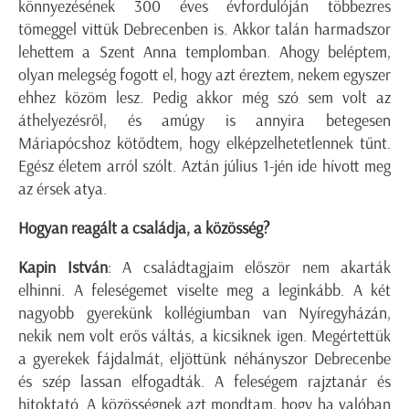
könnyezésének 300 éves évfordulóján többezres
tömeggel vittük Debrecenben is. Akkor talán harmadszor
lehettem a Szent Anna templomban. Ahogy beléptem,
olyan melegség fogott el, hogy azt éreztem, nekem egyszer
ehhez közöm lesz. Pedig akkor még szó sem volt az
áthelyezésről, és amúgy is annyira betegesen
Máriapócshoz kötődtem, hogy elképzelhetetlennek tűnt.
Egész életem arról szólt. Aztán július 1-jén ide hívott meg
az érsek atya.
Hogyan reagált a családja, a közösség?
Kapin István
: A családtagjaim először nem akarták
elhinni. A feleségemet viselte meg a leginkább. A két
nagyobb gyerekünk kollégiumban van Nyíregyházán,
nekik nem volt erős váltás, a kicsiknek igen. Megértettük
a gyerekek fájdalmát, eljöttünk néhányszor Debrecenbe
és szép lassan elfogadták. A feleségem rajztanár és
hitoktató. A közösségnek azt mondtam, hogy ha valóban