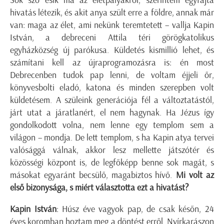
Sok szó esik ma az életpályákról, szerintem egyfajta
hivatás létezik, és akit anya szült erre a földre, annak már
van: maga az élet, ami nekünk teremtetett – vallja Kapin
István, a debreceni Attila téri görögkatolikus
egyházközség új parókusa. Küldetés kismillió lehet, és
számítani kell az újraprogramozásra is: én most
Debrecenben tudok pap lenni, de voltam éjjeli őr,
könyvesbolti eladó, katona és minden szerepben volt
küldetésem. A szüleink generációja fél a változtatástól,
járt utat a járatlanért, el nem hagynak. Ha Jézus így
gondolkodott volna, nem lenne egy templom sem a
világon – mondja. De lett templom, s ha Kapin atya tervei
valósággá válnak, akkor lesz mellette játszótér és
közösségi központ is, de legfőképp benne sok magát, s
másokat egyaránt becsülő, magabiztos hívő.
Mi volt az
első bizonysága, s miért választotta ezt a hivatást?
Kapin István
: Húsz éve vagyok pap, de csak későn, 24
éves koromban hoztam meg a döntést erről. Nyírkarászon