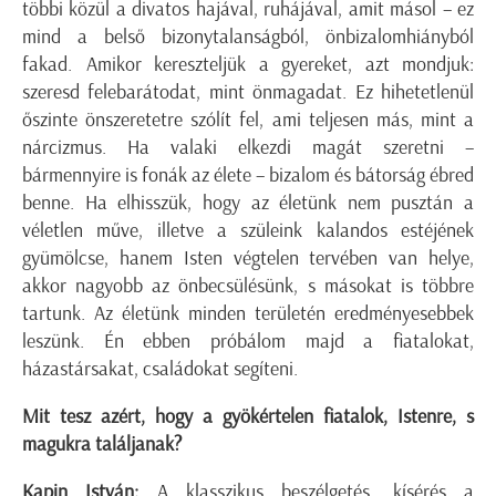
többi közül a divatos hajával, ruhájával, amit másol – ez
mind a belső bizonytalanságból, önbizalomhiányból
fakad. Amikor kereszteljük a gyereket, azt mondjuk:
szeresd felebarátodat, mint önmagadat. Ez hihetetlenül
őszinte önszeretetre szólít fel, ami teljesen más, mint a
nárcizmus. Ha valaki elkezdi magát szeretni –
bármennyire is fonák az élete – bizalom és bátorság ébred
benne. Ha elhisszük, hogy az életünk nem pusztán a
véletlen műve, illetve a szüleink kalandos estéjének
gyümölcse, hanem Isten végtelen tervében van helye,
akkor nagyobb az önbecsülésünk, s másokat is többre
tartunk. Az életünk minden területén eredményesebbek
leszünk. Én ebben próbálom majd a fiatalokat,
házastársakat, családokat segíteni.
Mit tesz azért, hogy a gyökértelen fiatalok, Istenre, s
magukra találjanak?
Kapin István:
A klasszikus beszélgetés, kísérés a