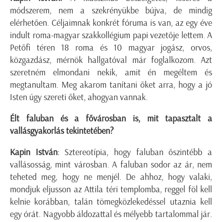
módszerem, nem a szekrényükbe bújva, de mindig
elérhetően. Céljaimnak konkrét fóruma is van, az egy éve
indult roma-magyar szakkollégium papi vezetője lettem. A
Petőfi téren 18 roma és 10 magyar jogász, orvos,
közgazdász, mérnök hallgatóval már foglalkozom. Azt
szeretném elmondani nekik, amit én megéltem és
megtanultam. Meg akarom tanítani őket arra, hogy a jó
Isten úgy szereti őket, ahogyan vannak.
Élt faluban és a fővárosban is, mit tapasztalt a
vallásgyakorlás tekintetében?
Kapin István
: Sztereotípia, hogy faluban őszintébb a
vallásosság, mint városban. A faluban sodor az ár, nem
teheted meg, hogy ne menjél. De ahhoz, hogy valaki,
mondjuk eljusson az Attila téri templomba, reggel föl kell
kelnie korábban, talán tömegközlekedéssel utaznia kell
egy órát. Nagyobb áldozattal és mélyebb tartalommal jár.