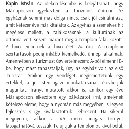
Kapin István
: Az idekerülésembe is belejátszhat, hogy
Máriapócson igyekeztem a turizmust építeni. Az
egyháznak semmi más dolga nincs, csak jól csinálni azt,
amit kétezer éve már kitaláltak. Az egyház a személyes hit
megélése mellett, a találkozásnak, a kultúrának az
otthona volt, sosem maradt meg a templom falai között.
A hívő embernek a hívő élet 24 óra. A templomi
szertartások pedig inkább kiemelkedő, ünnepi alkalmak.
Amennyiben a turizmust úgy értelmezem: A-ból elmenni B-
be, hogy mást tapasztaljak, úgy az egyház volt az első
„turista”. Amikor egy vendéget megismertetünk egy
értékkel, a jó Isten igazi munkatársának érezhetjük
magunkat. Irányt mutatott akkor is, amikor egy éve
Máriapócson elkezdtem egy pályázatot írni, amelynek
kötelező eleme, hogy a nyomán más megyében is legyen
fejlesztés, s így kiválasztottuk Debrecent. Ha sikerül
megnyerni, akkor a 46 méter magas tornyot
látogathatóvá tesszük. Felújítjuk a templomot kívül-belül,