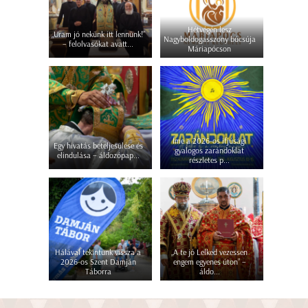
Hétvégén lesz
„Uram jó nekünk itt lennünk!”
Nagyboldogasszony búcsúja
– felolvasókat avatt...
Máriapócson
Íme a 2026-os ifjúsági
Egy hivatás beteljesülése és
gyalogos zarándoklat
elindulása – áldozópap...
részletes p...
Hálával tekintünk vissza a
„A te jó Lelked vezessen
2026-os Szent Damján
engem egyenes úton” –
Táborra
áldo...