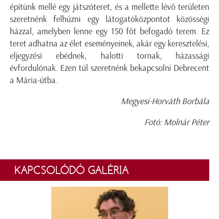
építünk mellé egy játszóteret, és a mellette lévő területen
szeretnénk felhúzni egy látogatóközpontot közösségi
házzal, amelyben lenne egy 150 főt befogadó terem. Ez
teret adhatna az élet eseményeinek, akár egy keresztelési,
eljegyzési ebédnek, halotti tornak, házassági
évfordulónak. Ezen túl szeretnénk bekapcsolni Debrecent
a Mária-útba.
Megyesi-Horváth Borbála
Fotó: Molnár Péter
KAPCSOLÓDÓ GALÉRIA