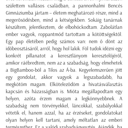
születtem vallásos családban, a pannonhalmi Bencés
Gimnáziumba jártam – életem meghatározó része, mind a
megerősödésben, mind a kétségekben. Sokáig tanárnak
készültem, jelentkeztem, de elbohóckodtam. Zabolátlan
ember vagyok, roppantmód tartottam a kötöttségektől.
Egy pap életében pedig számos van: nem ő dönt az
időbeosztásáról, arról, hogy hol lakik. Föl tudok idézni egy
konkrét pillanatot a keresztlányom keresztelőjéről,
amikor ráébredtem, nem az a szabadság, hogy elmehetek
a BigBamboo-ból a Tilos az Á-ba. Kegyelemszerűen jött
egy gondolat, akkor vagyok a legszabadabb, ha
megkötöm magam. Elköteleződöm a hivatásválasztás
kapcsán és házasságban is. Mióta megállapodtam egy
helyen, azóta érzem magam a legkönnyebbnek. A
szabadság nem törvényekkel, láncokkal, szabályokkal
vétetik el, hanem azzal, ha az érzéseket, gondolatokat
olyan helyen kell tartani, amely méltatlan az emberi
természethez. Ez a valódi szabadságvesztés. Ajándék, ha