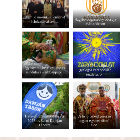
Hétvégén lesz
„Uram jó nekünk itt lennünk!”
Nagyboldogasszony búcsúja
– felolvasókat avatt...
Máriapócson
Íme a 2026-os ifjúsági
Egy hivatás beteljesülése és
gyalogos zarándoklat
elindulása – áldozópap...
részletes p...
Hálával tekintünk vissza a
„A te jó Lelked vezessen
2026-os Szent Damján
engem egyenes úton” –
Táborra
áldo...