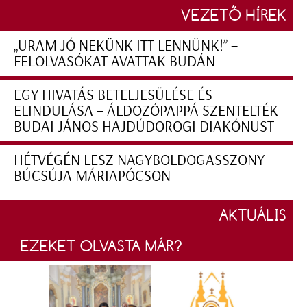
VEZETŐ HÍREK
„URAM JÓ NEKÜNK ITT LENNÜNK!” –
FELOLVASÓKAT AVATTAK BUDÁN
EGY HIVATÁS BETELJESÜLÉSE ÉS
ELINDULÁSA – ÁLDOZÓPAPPÁ SZENTELTÉK
BUDAI JÁNOS HAJDÚDOROGI DIAKÓNUST
HÉTVÉGÉN LESZ NAGYBOLDOGASSZONY
BÚCSÚJA MÁRIAPÓCSON
AKTUÁLIS
EZEKET OLVASTA MÁR?