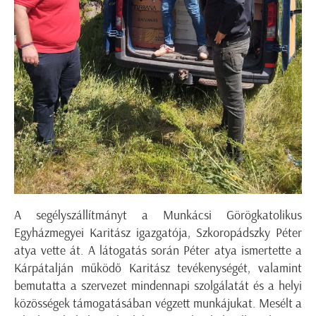
A segélyszállítmányt a Munkácsi Görögkatolikus
Egyházmegyei Karitász igazgatója, Szkoropádszky Péter
atya vette át. A látogatás során Péter atya ismertette a
Kárpátalján működő Karitász tevékenységét, valamint
bemutatta a szervezet mindennapi szolgálatát és a helyi
közösségek támogatásában végzett munkájukat. Mesélt a