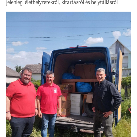
jelenlegi élethelyzetekről, kitartásról és helytállásról.