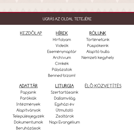
UGRÁS AZ OLDAL TETEJÉRE
KEZDŐLAP
HÍREK
RÓLUNK
Hírfolyam
Történetünk
Videók
Püspökeink
Eseménynaptár
Alapító bulla
Archívum
Nemzeti kegyhely
Címkék
Pályázatok
Benned bízom!
ADATTÁR
LITURGIA
ÉLŐ KÖZVETÍTÉS
Papjaink
Szertartásaink
Parókiák
Dallamvilág
Intézmények
Egyházi év
Alapítványok
Útmutató
Településjegyzék
Zsoltárok
Dokumentumok
Napi Evangélium
Beruházások