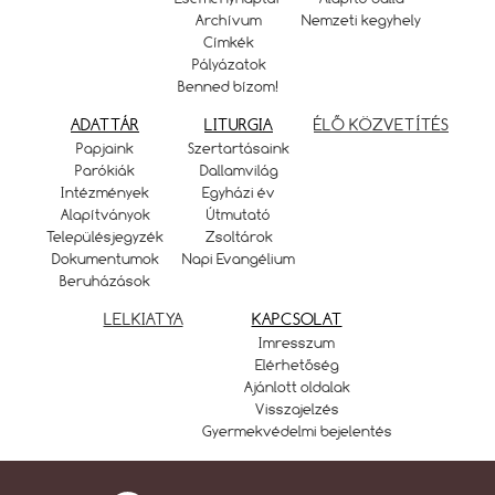
Archívum
Nemzeti kegyhely
Címkék
Pályázatok
Benned bízom!
ADATTÁR
LITURGIA
ÉLŐ KÖZVETÍTÉS
Papjaink
Szertartásaink
Parókiák
Dallamvilág
Intézmények
Egyházi év
Alapítványok
Útmutató
Településjegyzék
Zsoltárok
Dokumentumok
Napi Evangélium
Beruházások
LELKIATYA
KAPCSOLAT
Imresszum
Elérhetőség
Ajánlott oldalak
Visszajelzés
Gyermekvédelmi bejelentés