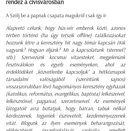
rendez a cívisvárosban
A Szólj be a papnak csapata magukról csak így ír:
Alapvető célunk, hogy hús-vér emberek közti, azonos
térben történő (ha úgy tetszik offline) találkozásokat
hozzunk létre a keresztény hit nagy témái kapcsán (Kik
vagyunk? Hogyan éljünk? Mi a kapcsolatunk Istennel?,
stb.). Szervezünk kocsmai vitaesteket, megjelenünk
fesztiválokon és egyéb eseményeken, ahol az
érdeklődőket „közvetlenbe kapcsoljuk” a hétköznapok
társadalmi valóságából (szerintünk sajnos)
visszaszorulóban lévő hagyományos keresztény egyházak
(katolikus, református, evangélikus, baptista) lelkészeivel,
lelkésznőivel, papjaival, szerzeteseivel. Az események
látogatóit arra biztatjuk, hogy bátran, tabuk nélkül
kérdezzenek, tegyenek észrevételt, kezdeményezzenek
vitát. Blogunk az ilyen események beharangozását,
előkészítését, összefoglalását szolgálja, emellett