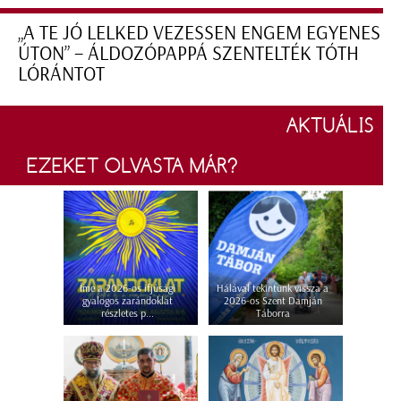
„A TE JÓ LELKED VEZESSEN ENGEM EGYENES
ÚTON” – ÁLDOZÓPAPPÁ SZENTELTÉK TÓTH
LÓRÁNTOT
AKTUÁLIS
EZEKET OLVASTA MÁR?
Íme a 2026-os ifjúsági
Hálával tekintünk vissza a
gyalogos zarándoklat
2026-os Szent Damján
részletes p...
Táborra