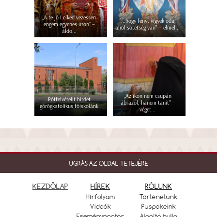
„A te jó Lelked vezessen
"...hogy fényt vigyek oda,
engem egyenes úton” –
ahol sötétség van" – elmél...
áldo...
„Az ikon nem csupán
Pótfelvételit hirdet
ábrázol, hanem tanít” –
görögkatolikus főiskolánk
véget...
UGRÁS AZ OLDAL TETEJÉRE
KEZDŐLAP
HÍREK
RÓLUNK
Hírfolyam
Történetünk
Videók
Püspökeink
Eseménynaptár
Alapító bulla