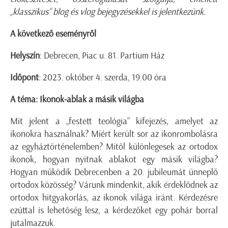
„klasszikus” blog és vlog bejegyzésekkel is jelentkezünk.
A következő eseményről
Helyszín
: Debrecen, Piac u. 81. Partium Ház
Időpont
: 2023. október 4. szerda, 19.00 óra
A téma: Ikonok-ablak a másik világba
Mit jelent a „festett teológia” kifejezés, amelyet az
ikonokra használnak? Miért került sor az ikonrombolásra
az egyháztörténelemben? Mitől különlegesek az ortodox
ikonok, hogyan nyitnak ablakot egy másik világba?
Hogyan működik Debrecenben a 20. jubileumát ünneplő
ortodox közösség? Várunk mindenkit, akik érdeklődnek az
ortodox hitgyakorlás, az ikonok világa iránt. Kérdezésre
ezúttal is lehetőség lesz, a kérdezőket egy pohár borral
jutalmazzuk.