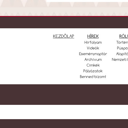
KEZDŐLAP
HÍREK
RÓL
Hírfolyam
Törté
Videók
Püspö
Eseménynaptár
Alapít
Archívum
Nemzeti 
Címkék
Pályázatok
Benned bízom!