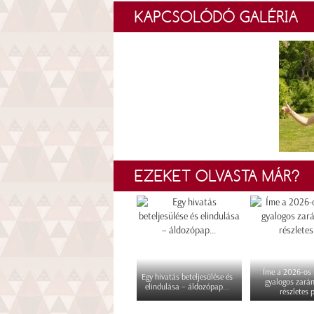
KAPCSOLÓDÓ GALÉRIA
EZEKET OLVASTA MÁR?
Íme a 2026-os i
Egy hivatás beteljesülése és
gyalogos zará
elindulása – áldozópap...
részletes p