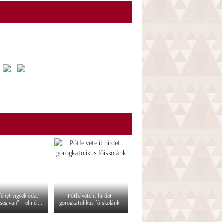
 fényt vigyek oda,
Pótfelvételit hirdet
ség van" – elmél...
görögkatolikus főiskolánk