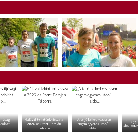
fjúsági
Hálával tekintünk vissza a
„A te jó Lelked vezessen
"...hogy
ndoklat
2026-os Szent Damján
engem egyenes úton” –
ahol sötét
...
Táborra
áldo...