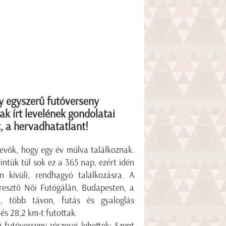
 egyszerű futóverseny
ak írt levelének gondolatai
t, a hervadhatatlant!
vők, hogy egy év múlva találkoznak.
ntük túl sok ez a 365 nap, ezért idén
 kívüli, rendhagyó találkozásra. A
bresztő Női Futógálán, Budapesten, a
n, több távon, futás és gyaloglás
és 28,2 km-t futottak.
utóverseny részesei lehettek: Szent