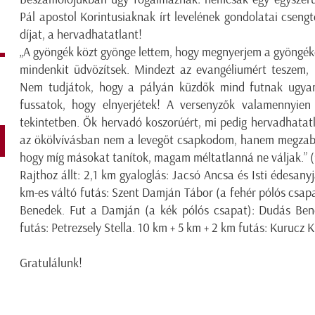
Pál apostol Korintusiaknak írt levelének gondolatai csengt
díjat, a hervadhatatlant!
„A gyöngék közt gyönge lettem, hogy megnyerjem a gyöngék
mindenkit üdvözítsek. Mindezt az evangéliumért teszem,
Nem tudjátok, hogy a pályán küzdők mind futnak ugyan,
fussatok, hogy elnyerjétek! A versenyzők valamennyien
tekintetben. Ők hervadó koszorúért, mi pedig hervadhatatla
az ökölvívásban nem a levegőt csapkodom, hanem megzab
hogy míg másokat tanítok, magam méltatlanná ne váljak.” (9
Rajthoz állt: 2,1 km gyaloglás: Jacsó Ancsa és Isti édesany
km-es váltó futás: Szent Damján Tábor (a fehér pólós csap
Benedek. Fut a Damján (a kék pólós csapat): Dudás Bened
futás: Petrezsely Stella. 10 km + 5 km + 2 km futás: Kurucz Ki
Gratulálunk!