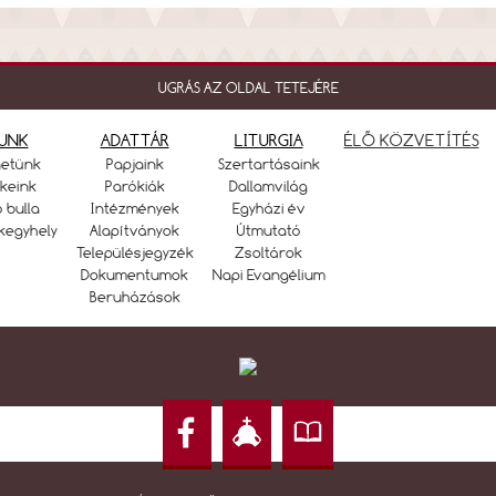
UGRÁS AZ OLDAL TETEJÉRE
UNK
ADATTÁR
LITURGIA
ÉLŐ KÖZVETÍTÉS
netünk
Papjaink
Szertartásaink
keink
Parókiák
Dallamvilág
ó bulla
Intézmények
Egyházi év
kegyhely
Alapítványok
Útmutató
Településjegyzék
Zsoltárok
Dokumentumok
Napi Evangélium
Beruházások