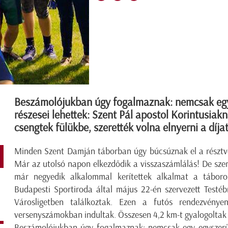
Beszámolójukban úgy fogalmaznak: nemcsak egy
részesei lehettek: Szent Pál apostol Korintusiakn
csengtek fülükbe, szerették volna elnyerni a díja
Minden Szent Damján táborban úgy búcsúznak el a résztve
Már az utolsó napon elkezdődik a visszaszámlálás! De szeri
már negyedik alkalommal kerítettek alkalmat a táboron
Budapesti Sportiroda által május 22-én szervezett Testé
Városligetben találkoztak. Ezen a futós rendezvénye
versenyszámokban indultak. Összesen 4,2 km-t gyalogoltak 
Beszámolójukban úgy fogalmaznak: nemcsak egy egyszerű f