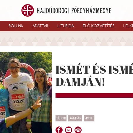
RÓLUNK
ADATTÁR
LITURGIA
ÉLŐ KÖZVETÍTÉS
LELK
ISMÉT ÉS ISM
DAMJÁN!
TÁBOR
DAMJÁN
SPORT