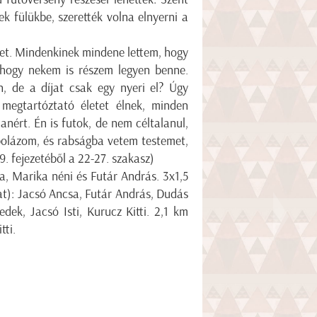
ek fülükbe, szerették volna elnyerni a
et. Mindenkinek mindene lettem, hogy
 hogy nekem is részem legyen benne.
 de a díjat csak egy nyeri el? Úgy
 megtartóztató életet élnek, minden
nért. Én is futok, de nem céltalanul,
olázom, és rabságba vetem testemet,
. fejezetéből a 22-27. szakasz)
ja, Marika néni és Futár András. 3x1,5
at): Jacsó Ancsa, Futár András, Dudás
ek, Jacsó Isti, Kurucz Kitti. 2,1 km
tti.