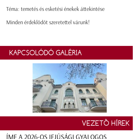
Téma: temetés és esketési énekek áttekintése
Minden érdeklődőt szeretettel várunk!
KAPCSOLÓDÓ GALÉRIA
VEZETŐ HÍREK
ÍME A 2026-OS IFJÚSÁGI GYALOGOS