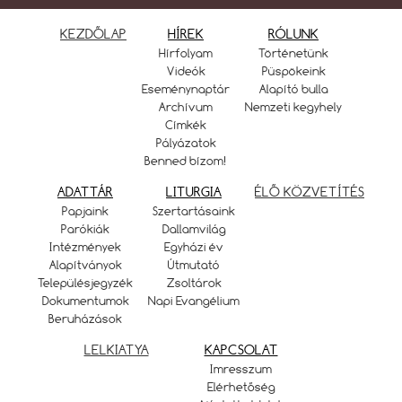
KEZDŐLAP
HÍREK
RÓLUNK
Hírfolyam
Történetünk
Videók
Püspökeink
Eseménynaptár
Alapító bulla
Archívum
Nemzeti kegyhely
Címkék
Pályázatok
Benned bízom!
ADATTÁR
LITURGIA
ÉLŐ KÖZVETÍTÉS
Papjaink
Szertartásaink
Parókiák
Dallamvilág
Intézmények
Egyházi év
Alapítványok
Útmutató
Településjegyzék
Zsoltárok
Dokumentumok
Napi Evangélium
Beruházások
LELKIATYA
KAPCSOLAT
Imresszum
Elérhetőség