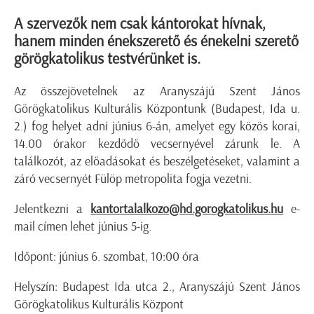
A szervezők nem csak kántorokat hívnak,
hanem minden énekszerető és énekelni szerető
görögkatolikus testvérünket is.
Az összejövetelnek az Aranyszájú Szent János
Görögkatolikus Kulturális Központunk (Budapest, Ida u.
2.) fog helyet adni június 6-án, amelyet egy közös korai,
14.00 órakor kezdődő vecsernyével zárunk le. A
találkozót, az előadásokat és beszélgetéseket, valamint a
záró vecsernyét Fülöp metropolita fogja vezetni.
Jelentkezni a
kantortalalkozo@hd.gorogkatolikus.hu
e-
mail címen lehet június 5-ig.
Időpont: június 6. szombat, 10:00 óra
Helyszín: Budapest Ida utca 2., Aranyszájú Szent János
Görögkatolikus Kulturális Központ