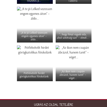
részletes p...
Táborra
„A te jó Lelked vezessen
"...hogy fényt vigyek oda,
engem egyenes úton” –
ahol sötétség van" – elmél...
áldo...
„Az ikon nem csupán
Pótfelvételit hirdet
ábrázol, hanem tanít” –
görögkatolikus főiskolánk
véget...
UGRÁS AZ OLDAL TETEJÉRE