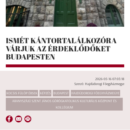
ISMÉT KÁNTORTALÁLKOZÓRA
VÁRJUK AZ ÉRDEKLŐDŐKET
BUDAPESTEN
2026-05-16 07:03:18
Szerző: Hajdúdorogi Főegyházmegye
KOCSIS FÜLÖP ÉRSEK
KÉPZÉS
BUDAPEST
HAJDÚDOROGI FŐEGYHÁZMEGYE
ARANYSZÁJÚ SZENT JÁNOS GÖRÖGKATOLIKUS KULTURÁLIS KÖZPONT ÉS
KOLLÉGIUM