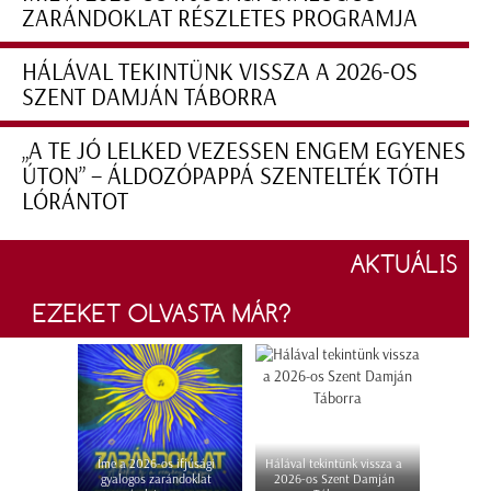
ZARÁNDOKLAT RÉSZLETES PROGRAMJA
HÁLÁVAL TEKINTÜNK VISSZA A 2026-OS
SZENT DAMJÁN TÁBORRA
„A TE JÓ LELKED VEZESSEN ENGEM EGYENES
ÚTON” – ÁLDOZÓPAPPÁ SZENTELTÉK TÓTH
LÓRÁNTOT
AKTUÁLIS
EZEKET OLVASTA MÁR?
Íme a 2026-os ifjúsági
Hálával tekintünk vissza a
gyalogos zarándoklat
2026-os Szent Damján