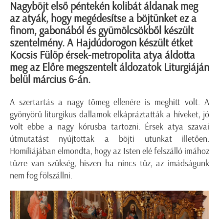
Nagyböjt első péntekén kolibát áldanak meg
az atyák, hogy megédesítse a böjtünket ez a
finom, gabonából és gyümölcsökből készült
szentelmény. A Hajdúdorogon készült étket
Kocsis Fülöp érsek-metropolita atya áldotta
meg az Előre megszentelt áldozatok Liturgiáján
belül március 6-án.
A szertartás a nagy tömeg ellenére is meghitt volt. A
gyönyörű liturgikus dallamok elkápráztatták a híveket, jó
volt ebbe a nagy kórusba tartozni. Érsek atya szavai
útmutatást nyújtottak a böjti utunkat illetően.
Homíliájában elmondta, hogy az Isten elé felszálló imához
tűzre van szükség, hiszen ha nincs tűz, az imádságunk
nem fog fölszállni.