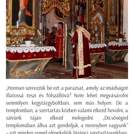
„Honnan szerezzük be ezt a parazsat, amely az imádságot
illatossá teszi és fölszállóvá? Nem lehet megvásárolni
semmilyen kegytárgyboltban, sem más helyen. De a
templomban, a szertartás közben valami elkezd hevülni, a
szívünk táján elkezd melegedni. „Dicsőséged
templomában állva azt gondoljuk, a mennyben vagyunk”
– ezt minden reggel elénekeljük bizánci szertartásunkban,