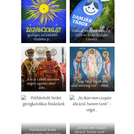
Íme a 2026-os ifjúsági
Hálával tekintünk vissza a
gyalogos zarándoklat
2026-os Szent Damján
részletes p...
Táborra
„A te jó Lelked vezessen
"...hogy fényt vigyek oda,
engem egyenes úton” –
ahol sötétség van" – elmél...
áldo...
„Az ikon nem csupán
Pótfelvételit hirdet
ábrázol, hanem tanít” –