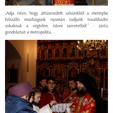
„Adja Isten, hogy áttüzesedett szívünkből a mennybe
felszálló imádságunk nyomán tudjunk továbbadni
sokaknak a végtelen, isteni szeretetből.” - zárta
gondolatait a metropolita.