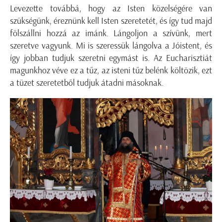
Levezette továbbá, hogy az Isten közelségére van
szükségünk, éreznünk kell Isten szeretetét, és így tud majd
fölszállni hozzá az imánk. Lángoljon a szívünk, mert
szeretve vagyunk. Mi is szeressük lángolva a Jóistent, és
így jobban tudjuk szeretni egymást is. Az Eucharisztiát
magunkhoz véve ez a tűz, az isteni tűz belénk költözik, ezt
a tüzet szeretetből tudjuk átadni másoknak.