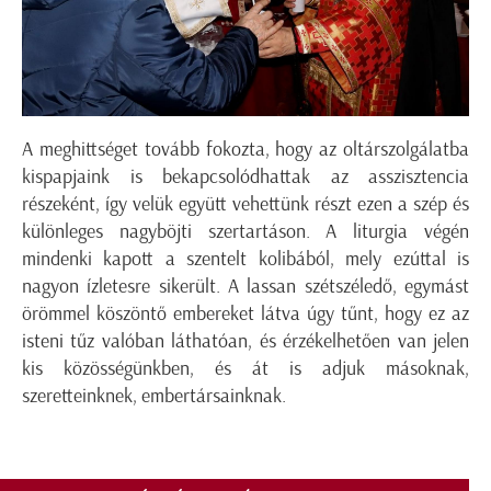
A meghittséget tovább fokozta, hogy az oltárszolgálatba
kispapjaink is bekapcsolódhattak az asszisztencia
részeként, így velük együtt vehettünk részt ezen a szép és
különleges nagyböjti szertartáson. A liturgia végén
mindenki kapott a szentelt kolibából, mely ezúttal is
nagyon ízletesre sikerült. A lassan szétszéledő, egymást
örömmel köszöntő embereket látva úgy tűnt, hogy ez az
isteni tűz valóban láthatóan, és érzékelhetően van jelen
kis közösségünkben, és át is adjuk másoknak,
szeretteinknek, embertársainknak.