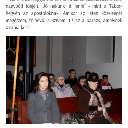
nagyböjt idején. „Jó nekünk itt lenni” - mint a Tábor-
hegyén az apostoloknak. Amikor az Isten közelségét
megérzem, fölhevül a szívem. Ez az a parázs, amelynek
izzania kell.”