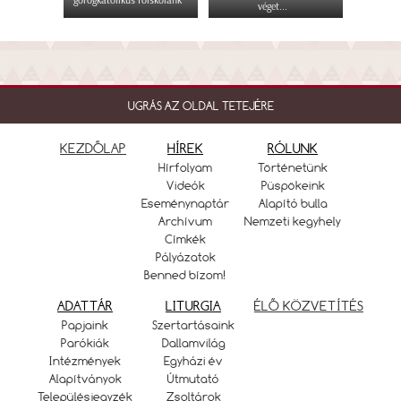
görögkatolikus főiskolánk
véget...
UGRÁS AZ OLDAL TETEJÉRE
KEZDŐLAP
HÍREK
RÓLUNK
Hírfolyam
Történetünk
Videók
Püspökeink
Eseménynaptár
Alapító bulla
Archívum
Nemzeti kegyhely
Címkék
Pályázatok
Benned bízom!
ADATTÁR
LITURGIA
ÉLŐ KÖZVETÍTÉS
Papjaink
Szertartásaink
Parókiák
Dallamvilág
Intézmények
Egyházi év
Alapítványok
Útmutató
Településjegyzék
Zsoltárok