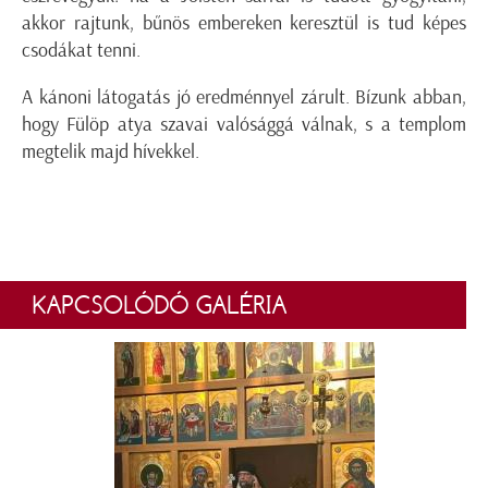
akkor rajtunk, bűnös embereken keresztül is tud képes
csodákat tenni.
A kánoni látogatás jó eredménnyel zárult. Bízunk abban,
hogy Fülöp atya szavai valósággá válnak, s a templom
megtelik majd hívekkel.
KAPCSOLÓDÓ GALÉRIA