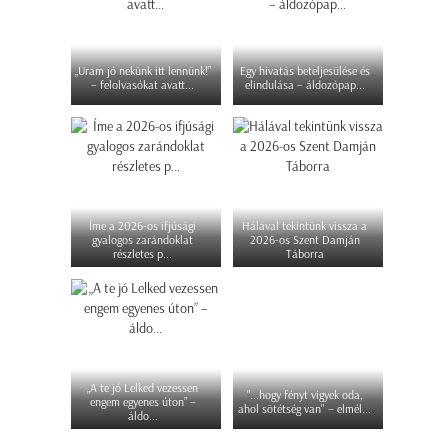
„Uram jó nekünk itt lennünk!”
Egy hivatás beteljesülése és
– felolvasókat avatt...
elindulása – áldozópap...
Íme a 2026-os ifjúsági
Hálával tekintünk vissza a
gyalogos zarándoklat
2026-os Szent Damján
részletes p...
Táborra
„A te jó Lelked vezessen
"...hogy fényt vigyek oda,
engem egyenes úton” –
ahol sötétség van" – elmél...
áldo...