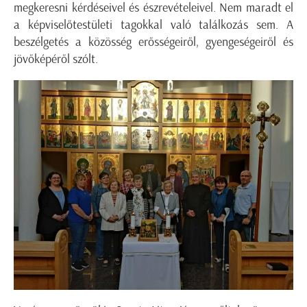
megkeresni kérdéseivel és észrevételeivel. Nem maradt el
a képviselőtestületi tagokkal való találkozás sem. A
beszélgetés a közösség erősségeiről, gyengeségeiről és
jövőképéről szólt.