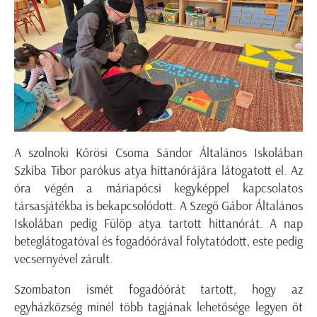
A szolnoki Kőrösi Csoma Sándor Általános Iskolában
Szkiba Tibor parókus atya hittanórájára látogatott el. Az
óra végén a máriapócsi kegyképpel kapcsolatos
társasjátékba is bekapcsolódott. A Szegő Gábor Általános
Iskolában pedig Fülöp atya tartott hittanórát. A nap
beteglátogatóval és fogadóórával folytatódott, este pedig
vecsernyével zárult.
Szombaton ismét fogadóórát tartott, hogy az
egyházközség minél több tagjának lehetősége legyen őt