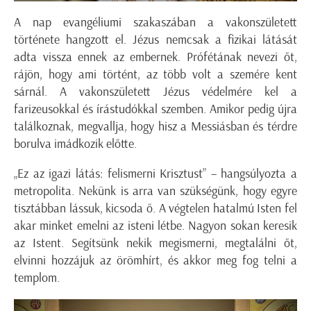
A nap evangéliumi szakaszában a vakonszületett
története hangzott el. Jézus nemcsak a fizikai látását
adta vissza ennek az embernek. Prófétának nevezi őt,
rájön, hogy ami történt, az több volt a szemére kent
sárnál. A vakonszületett Jézus védelmére kel a
farizeusokkal és írástudókkal szemben. Amikor pedig újra
találkoznak, megvallja, hogy hisz a Messiásban és térdre
borulva imádkozik előtte.
„Ez az igazi látás: felismerni Krisztust” – hangsúlyozta a
metropolita. Nekünk is arra van szükségünk, hogy egyre
tisztábban lássuk, kicsoda ő. A végtelen hatalmú Isten fel
akar minket emelni az isteni létbe. Nagyon sokan keresik
az Istent. Segítsünk nekik megismerni, megtalálni őt,
elvinni hozzájuk az örömhírt, és akkor meg fog telni a
templom.