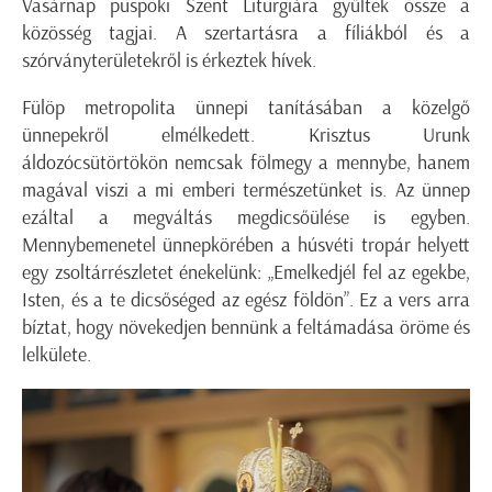
Vasárnap püspöki Szent Liturgiára gyűltek össze a
közösség tagjai. A szertartásra a fíliákból és a
szórványterületekről is érkeztek hívek.
Fülöp metropolita ünnepi tanításában a közelgő
ünnepekről elmélkedett. Krisztus Urunk
áldozócsütörtökön nemcsak fölmegy a mennybe, hanem
magával viszi a mi emberi természetünket is. Az ünnep
ezáltal a megváltás megdicsőülése is egyben.
Mennybemenetel ünnepkörében a húsvéti tropár helyett
egy zsoltárrészletet énekelünk: „Emelkedjél fel az egekbe,
Isten, és a te dicsőséged az egész földön”. Ez a vers arra
bíztat, hogy növekedjen bennünk a feltámadása öröme és
lelkülete.