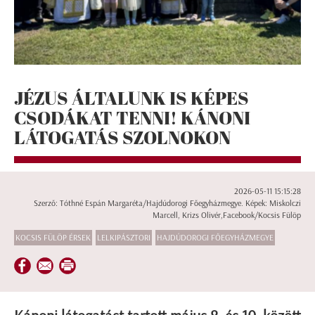
JÉZUS ÁLTALUNK IS KÉPES
CSODÁKAT TENNI! KÁNONI
LÁTOGATÁS SZOLNOKON
2026-05-11 15:15:28
Szerző: Tóthné Espán Margaréta/Hajdúdorogi Főegyházmegye. Képek: Miskolczi
Marcell, Krizs Olivér,Facebook/Kocsis Fülöp
KOCSIS FÜLÖP ÉRSEK
LELKIPÁSZTORI
HAJDÚDOROGI FŐEGYHÁZMEGYE