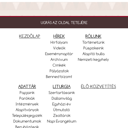
UGRÁS AZ OLDAL TETEJÉRE
KEZDŐLAP
HÍREK
RÓLUNK
Hírfolyam
Történetünk
Videók
Püspökeink
Eseménynaptár
Alapító bulla
Archívum
Nemzeti kegyhely
Címkék
Pályázatok
Benned bízom!
ADATTÁR
LITURGIA
ÉLŐ KÖZVETÍTÉS
Papjaink
Szertartásaink
Parókiák
Dallamvilág
Intézmények
Egyházi év
Alapítványok
Útmutató
Településjegyzék
Zsoltárok
Dokumentumok
Napi Evangélium
Beruházások