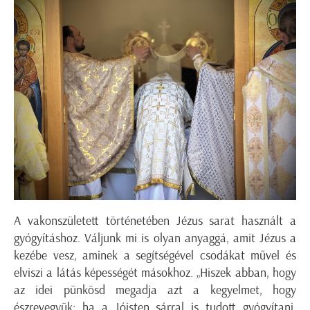
A vakonszületett történetében Jézus sarat használt a
gyógyításhoz. Váljunk mi is olyan anyaggá, amit Jézus a
kezébe vesz, aminek a segítségével csodákat művel és
elviszi a látás képességét másokhoz. „Hiszek abban, hogy
az idei pünkösd megadja azt a kegyelmet, hogy
észrevegyük: ha a Jóisten sárral is tudott gyógyítani,