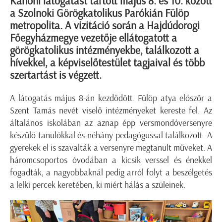
Kánoni látogatást tartott május 8. és 10. között
a Szolnoki Görögkatolikus Parókián Fülöp
metropolita. A vizitáció során a Hajdúdorogi
Főegyházmegye vezetője ellátogatott a
görögkatolikus intézményekbe, találkozott a
hívekkel, a képviselőtestület tagjaival és több
szertartást is végzett.
A látogatás május 8-án kezdődött. Fülöp atya először a
Szent Tamás nevét viselő intézményeket kereste fel. Az
általános iskolában az aznap épp versmondóversenyre
készülő tanulókkal és néhány pedagógussal találkozott. A
gyerekek el is szavalták a versenyre megtanult műveket. A
háromcsoportos óvodában a kicsik verssel és énekkel
fogadták, a nagyobbaknál pedig arról folyt a beszélgetés
a lelki percek keretében, ki miért hálás a szüleinek.