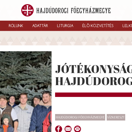
RÓLUNK
ADATTÁR
LITURGIA
ÉLŐ KÖZVETÍTÉS
LELK
JÓTÉKONYSÁG
HAJDÚDORO
HAJDÚDOROGI FŐEGYHÁZMEGYE
VÍZKERESZT