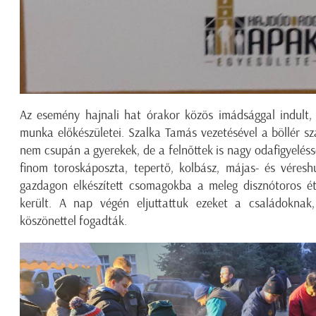
Az esemény hajnali hat órakor közös imádsággal indult,
munka előkészületei. Szalka Tamás vezetésével a böllér s
nem csupán a gyerekek, de a felnőttek is nagy odafigyelésse
finom toroskáposzta, tepertő, kolbász, májas- és véres
gazdagon elkészített csomagokba a meleg disznótoros ét
került. A nap végén eljuttattuk ezeket a családoknak,
köszönettel fogadták.