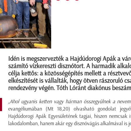
Idén is megszervezték a Hajdúdorogi Apák a v
számító vízkereszti disznótort. A harmadik alk
célja kettős: a közösségépítés mellett a résztve
elkészítését is vállalták, hogy ötven rászoruló c
rendezvény végén. Tóth Lóránt diakónus beszám
„Ahol ugyanis ketten vagy hárman összegyűlnek a nevemb
evangéliumában (Mt 18,20) olvasható gondolat jegyé
Hajdúdorogi Apák Egyesületének tagjai, hiszen nemcsak 
lakodalomban, hanem akár egy disznóvágás alkalmával is jel