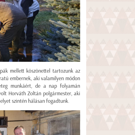
pák mellett köszönettel tartozunk az
karatú embernek, aki valamilyen módon
geteg munkáért, de a nap folyamán
volt Horváth Zoltán polgármester, aki
melyet szintén hálásan fogadtunk.