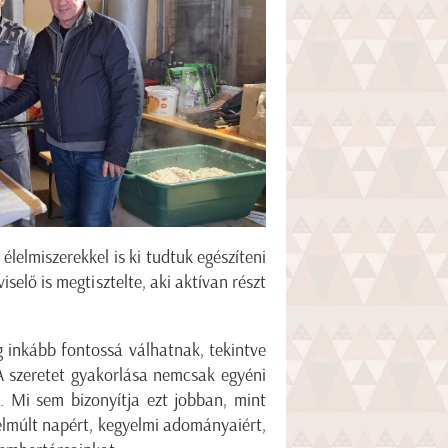
lelmiszerekkel is ki tudtuk egészíteni
elő is megtisztelte, aki aktívan részt
g inkább fontossá válhatnak, tekintve
A szeretet gyakorlása nemcsak egyéni
. Mi sem bizonyítja ezt jobban, mint
elmúlt napért, kegyelmi adományaiért,