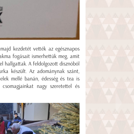
 majd kezdetét vették az egésznapos
zakma fogásait ismerhettük meg, amit
l hallgattak. A feldolgozott disznóból
hurka készült. Az adománynak szánt,
elek mellé banán, édesség és tea is
 csomagjainkat nagy szeretettel és