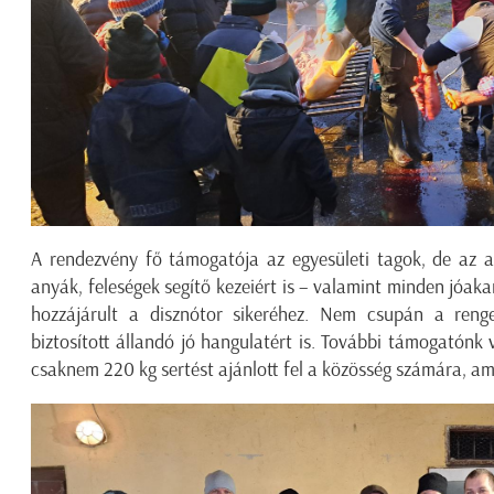
A rendezvény fő támogatója az egyesületi tagok, de az a
anyák, feleségek segítő kezeiért is – valamint minden jóa
hozzájárult a disznótor sikeréhez. Nem csupán a ren
biztosított állandó jó hangulatért is. További támogatónk 
csaknem 220 kg sertést ajánlott fel a közösség számára, a