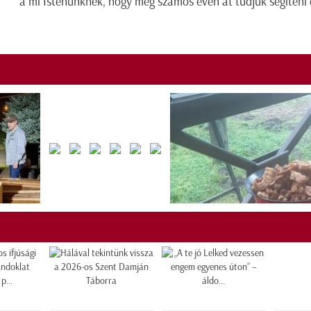
a mi Istenünknek, hogy még számos éven át tudjuk segíteni