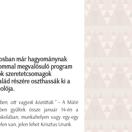
árosban már hagyománynak
alommal megvalósuló program
vők szeretetcsomagok
salád részére oszthassák ki a
olója.
en, ott vagyok közöttük.”
– A Máté
ben gyűltek össze január 14-én a
iskolában, munkahelyen vagy egy-egy
en van, jelen lehet Krisztus Urunk.