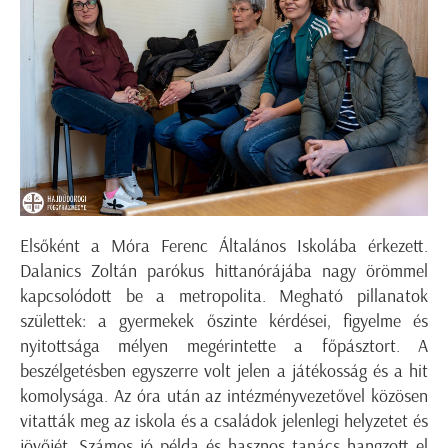
Elsőként a Móra Ferenc Általános Iskolába érkezett.
Dalanics Zoltán parókus hittanórájába nagy örömmel
kapcsolódott be a metropolita. Megható pillanatok
születtek: a gyermekek őszinte kérdései, figyelme és
nyitottsága mélyen megérintette a főpásztort. A
beszélgetésben egyszerre volt jelen a játékosság és a hit
komolysága. Az óra után az intézményvezetővel közösen
vitatták meg az iskola és a családok jelenlegi helyzetet és
jövőjét. Számos jó példa és hasznos tanács hangzott el