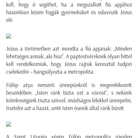
kell, hogy ő segíthet, ha a megszállott fiú apjához
hasonlóan kézen fogják gyermeküket és odaviszik Jézus
elé.
Jézus a történetben azt mondta a fiú apjának: „Minden
lehetséges annak, aki hisz”. A paptestvéreknek olyan hittel
kell rendelkezniük, hogy Jézus rajtuk keresztül tudjon
cselekedni – hangsúlyozta a metropolita.
Fülöp atya nemzeti ünnepünkről is megemlékezett
beszédében. „Isten ránk bízta ezt a várost”, s nekünk
kötelességünk tiszta szívvel, imádságos lélekkel ünnepelni,
tisztelni azt a hazát, amit Isten őseink által ránk bízott.
A Szent Liturgia végén Fülöp metropolita röviden