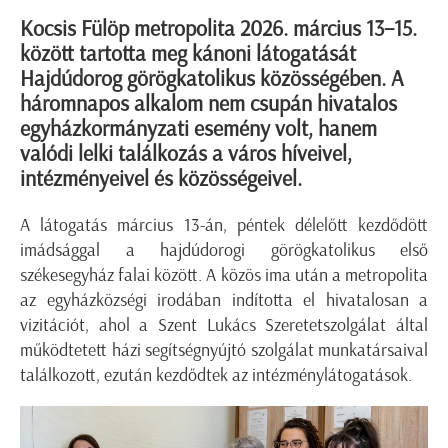
Kocsis Fülöp metropolita 2026. március 13–15.
között tartotta meg kánoni látogatását
Hajdúdorog görögkatolikus közösségében. A
háromnapos alkalom nem csupán hivatalos
egyházkormányzati esemény volt, hanem
valódi lelki találkozás a város híveivel,
intézményeivel és közösségeivel.
A látogatás március 13-án, péntek délelőtt kezdődött
imádsággal a hajdúdorogi görögkatolikus első
székesegyház falai között. A közös ima után a metropolita
az egyházközségi irodában indította el hivatalosan a
vizitációt, ahol a Szent Lukács Szeretetszolgálat által
működtetett házi segítségnyújtó szolgálat munkatársaival
találkozott, ezután kezdődtek az intézménylátogatások.