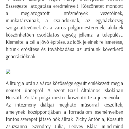
összegezte látogatása eredményeit. Köszönetet mondott
a meglátogatott intézmények vezetőinek,
munkatársainak, a családoknak, az egyházközség
szolgálattevőinek és a város polgármesterének, akiknek
köszönhetően csodálatos egység jellemzi a települést.
Kiemelte: a cél a jövő építése, az idők jeleinek felismerése,
hitünk erősítése és továbbadása az utánunk következő
generációknak.
A liturgia után a város közössége együtt emlékezett meg a
nemzeti ünnepről. A Szent Bazil Általános Iskolában
Horváth Zoltán polgármester köszöntötte a jelenlévőket.
Az intézmény diákjai megható műsorral készültek,
amelynek középpontjában a forradalom eseményeiben
fontos szerepet játszó nők álltak. Zichy Antónia, Kossuth
Zsuzsanna, Szendrey Júlia, Leövey Klára mind-mind