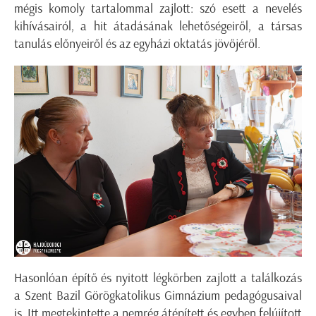
mégis komoly tartalommal zajlott: szó esett a nevelés
kihívásairól, a hit átadásának lehetőségeiről, a társas
tanulás előnyeiről és az egyházi oktatás jövőjéről.
Hasonlóan építő és nyitott légkörben zajlott a találkozás
a Szent Bazil Görögkatolikus Gimnázium pedagógusaival
is. Itt megtekintette a nemrég átépített és egyben felújított