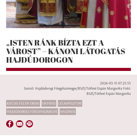
„ISTEN RÁNK BÍZTA EZT A
VÁROST” – KÁNONI LÁTOGATÁS
HAJDÚDOROGON
2026-03-15 07:25:55
Szerző: Hajdúdorogi Főegyházmegye/BSZI/Tóthné Espán Margaréta Fotó:
BSZI/Tóthné Espán Margaréta
KOCSIS FÜLÖP ÉRSEK
OKTATÁS
LELKIPÁSZTORI
HAJDÚDOROGI FŐEGYHÁZMEGYE
HASZNOS