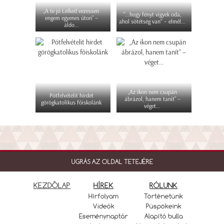
„A te jó Lelked vezessen
"...hogy fényt vigyek oda,
engem egyenes úton” –
ahol sötétség van" – elmél...
áldo...
„Az ikon nem csupán
Pótfelvételit hirdet
ábrázol, hanem tanít” –
görögkatolikus főiskolánk
véget...
UGRÁS AZ OLDAL TETEJÉRE
KEZDŐLAP
HÍREK
RÓLUNK
Hírfolyam
Történetünk
Videók
Püspökeink
Eseménynaptár
Alapító bulla