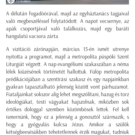
A délután fogadóórával, majd az egyháztanács tagjaival
való megbeszéléssel folytatódott. A napot vecsernye, az
apák csoportjával való találkozás, majd egy baráti
hangulatú vacsora zárta.
A vizitáció zárónapján, március 15-én ismét utrenye
nyitotta a programot, majd a metropolita püspöki Szent
Liturgiát végzett. A nap evangéliumi szakaszában a néma
lélek kiűzésének történetét hallottuk. Fülöp metropolita
prédikációjában a szentírási szakasz és egy napjainkban
gyakran tapasztalható jelenség között vont párhuzamot.
Fiataljainkat sokszor alig lehet megszólítani, hazug és torz
ideológiákat, testi vágyakat hajszolnak, miközben sok
értékes dologgal szemben közömbösek lettek. Fel kell
ismernünk, hogy ez a jelenség a gonosztól származik, s
hogy a gyógyulás kulcsa Jézus. Amikor a szülők
kétségbeesésükben tehetetlennek érzik magukat, tudniuk