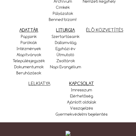
Archívum
Nemzeti kegyhely
Címkék
Pályázatok
Benned bízom!
ADATTÁR
LITURGIA
ÉLŐ KÖZVETÍTÉS
Papjaink
Szertartásaink
Parókiák
Dallamvilág
Intézmények
Egyházi év
Alapítványok
Útmutató
Településjegyzék
Zsoltárok
Dokumentumok
Napi Evangélium
Beruházások
LELKIATYA
KAPCSOLAT
Imresszum
Elérhetőség
Ajánlott oldalak
Visszajelzés
Gyermekvédelmi bejelentés