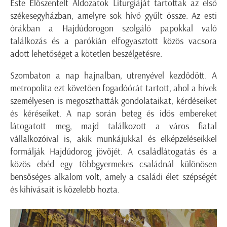
Este Előszentelt Áldozatok Liturgiáját tartottak az első
székesegyházban, amelyre sok hívő gyűlt össze. Az esti
órákban a Hajdúdorogon szolgáló papokkal való
találkozás és a parókián elfogyasztott közös vacsora
adott lehetőséget a kötetlen beszélgetésre.
Szombaton a nap hajnalban, utrenyével kezdődött. A
metropolita ezt követően fogadóórát tartott, ahol a hívek
személyesen is megoszthatták gondolataikat, kérdéseiket
és kéréseiket. A nap során beteg és idős embereket
látogatott meg, majd találkozott a város fiatal
vállalkozóival is, akik munkájukkal és elképzeléseikkel
formálják Hajdúdorog jövőjét. A családlátogatás és a
közös ebéd egy többgyermekes családnál különösen
bensőséges alkalom volt, amely a családi élet szépségét
és kihívásait is közelebb hozta.