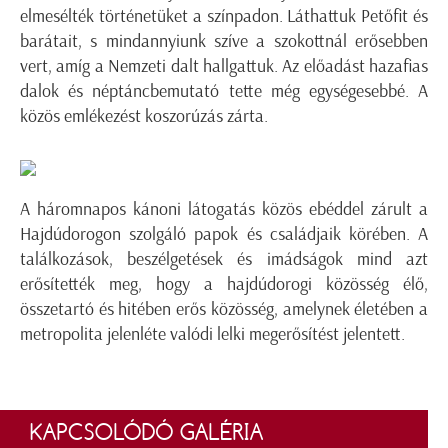
elmesélték történetüket a színpadon. Láthattuk Petőfit és
barátait, s mindannyiunk szíve a szokottnál erősebben
vert, amíg a Nemzeti dalt hallgattuk. Az előadást hazafias
dalok és néptáncbemutató tette még egységesebbé. A
közös emlékezést koszorúzás zárta.
A háromnapos kánoni látogatás közös ebéddel zárult a
Hajdúdorogon szolgáló papok és családjaik körében. A
találkozások, beszélgetések és imádságok mind azt
erősítették meg, hogy a hajdúdorogi közösség élő,
összetartó és hitében erős közösség, amelynek életében a
metropolita jelenléte valódi lelki megerősítést jelentett.
KAPCSOLÓDÓ GALÉRIA