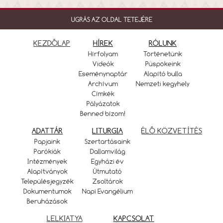
UGRÁS AZ OLDAL TETEJÉRE
KEZDŐLAP
HÍREK
RÓLUNK
Hírfolyam
Történetünk
Videók
Püspökeink
Eseménynaptár
Alapító bulla
Archívum
Nemzeti kegyhely
Címkék
Pályázatok
Benned bízom!
ADATTÁR
LITURGIA
ÉLŐ KÖZVETÍTÉS
Papjaink
Szertartásaink
Parókiák
Dallamvilág
Intézmények
Egyházi év
Alapítványok
Útmutató
Településjegyzék
Zsoltárok
Dokumentumok
Napi Evangélium
Beruházások
LELKIATYA
KAPCSOLAT