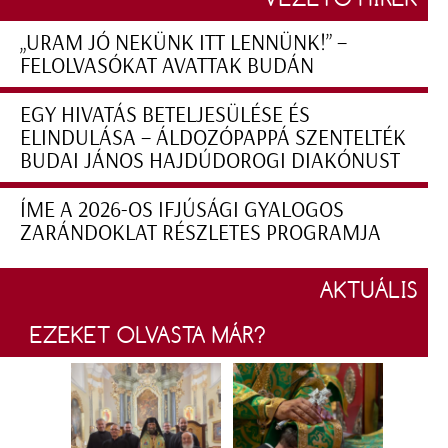
„URAM JÓ NEKÜNK ITT LENNÜNK!” –
FELOLVASÓKAT AVATTAK BUDÁN
EGY HIVATÁS BETELJESÜLÉSE ÉS
ELINDULÁSA – ÁLDOZÓPAPPÁ SZENTELTÉK
BUDAI JÁNOS HAJDÚDOROGI DIAKÓNUST
ÍME A 2026-OS IFJÚSÁGI GYALOGOS
ZARÁNDOKLAT RÉSZLETES PROGRAMJA
AKTUÁLIS
EZEKET OLVASTA MÁR?