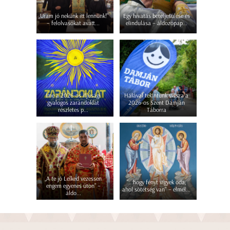
„Uram jó nekünk itt lennünk!”
Egy hivatás beteljesülése és
– felolvasókat avatt...
elindulása – áldozópap...
Íme a 2026-os ifjúsági
Hálával tekintünk vissza a
gyalogos zarándoklat
2026-os Szent Damján
részletes p...
Táborra
„A te jó Lelked vezessen
"...hogy fényt vigyek oda,
engem egyenes úton” –
ahol sötétség van" – elmél...
áldo...