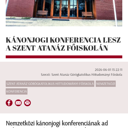
KÁNONJOGI KONFERENCIA LESZ
A SZENT ATANÁZ FŐISKOLÁN
2026-06-01 15:22:11
Szerző: Szent Atanáz Görögkatolikus Hittudományi Főiskola
SZENT ATANÁZ GÖRÖGKATOLIKUS HITTUDOMÁNYI FŐISKOLA
NEMZETKÖZI
KONFERENCIA
Nemzetközi kánonjogi konferenciának ad