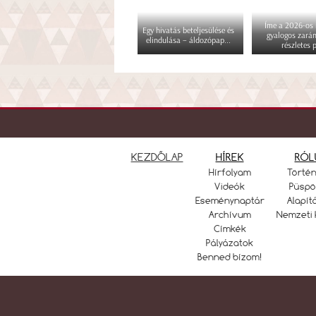
Íme a 2026-os i
Egy hivatás beteljesülése és
gyalogos zará
elindulása – áldozópap...
részletes p
KEZDŐLAP
HÍREK
RÓL
Hírfolyam
Törté
Videók
Püspö
Eseménynaptár
Alapít
Archívum
Nemzeti 
Címkék
Pályázatok
Benned bízom!