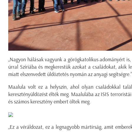
„Nagyon hálásak vagyunk a görögkatolikus adományért is, 
úrral Szíriába és megkerestük azokat a családokat, akik le
miatt elszenvedett üldöztetés nyomán az anyagi segítségre.”
Maalula volt ez a helyszín, ahol olyan családokkal talá
keresztényüldözést élték meg. Maalulába az ISIS terroristái 
és számos keresztény embert öltek meg.
„Ez a véráldozat, ez a legnagyobb mártírság, amit emberek