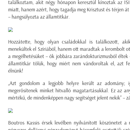
találkoztam, akit négy hónapon keresztül kínoztak az IS
miatt, hanem azért, hogy tagadja meg Krisztust és térjen á
– hangsúlyozta az államtitkár.
Hozzátette, hogy olyan családokkal is találkozott, a
menekültek el Szíriából, hanem ott maradtak a lerombolt ot
a megélhetésüket – ők jobbára zarándokturizmusból éltek 
államtitkár tőlük, hogy miért nem vándoroltak el, azt fel
élnünk!
„Azt gondolom a legjobb helyre került az adomány; i
megerősítenek minket hitvalló magatartásukkal. Ez az any
mértékű, de mindenképpen nagy segítséget jelent nekik” – zá
Boutros Kassis érsek levélben nyilvánított köszönetet a 
négyezer dollárnyi pénzadományt háromfelé osztották szé