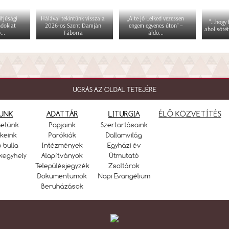
fjúsági
Hálával tekintünk vissza a
„A te jó Lelked vezessen
"...hogy
ndoklat
2026-os Szent Damján
engem egyenes úton” –
ahol sötét
...
Táborra
áldo...
UGRÁS AZ OLDAL TETEJÉRE
UNK
ADATTÁR
LITURGIA
ÉLŐ KÖZVETÍTÉS
netünk
Papjaink
Szertartásaink
keink
Parókiák
Dallamvilág
ó bulla
Intézmények
Egyházi év
kegyhely
Alapítványok
Útmutató
Településjegyzék
Zsoltárok
Dokumentumok
Napi Evangélium
Beruházások