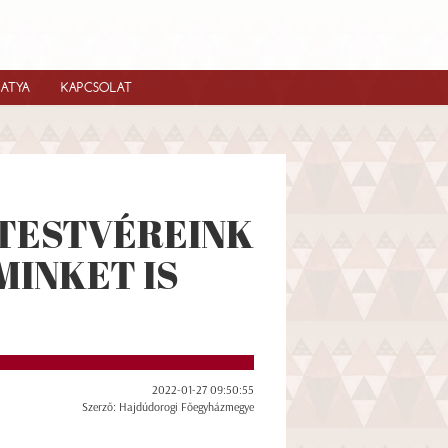
IATYA
KAPCSOLAT
TESTVÉREINK
MINKET IS
2022-01-27 09:50:55
Szerző: Hajdúdorogi Főegyházmegye