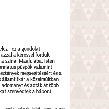
lez - ez a gondolat
zzal a kéréssel fordult
 szíriai Maalulába. Isten
ormátus püspök valamint
esztények megsegítéséért és a
 államtitkár a közelmúltban
 az adományt és adták át több
okat szenvedtek a háború
t be honlapunknak. Mint mondta: egy