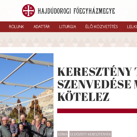
RÓLUNK
ADATTÁR
LITURGIA
ÉLŐ KÖZVETÍTÉS
LELK
KERESZTÉNY 
SZENVEDÉSE 
KÖTELEZ
SZÍRIA
ÜLDÖZÖTT KERESZTÉNYEK