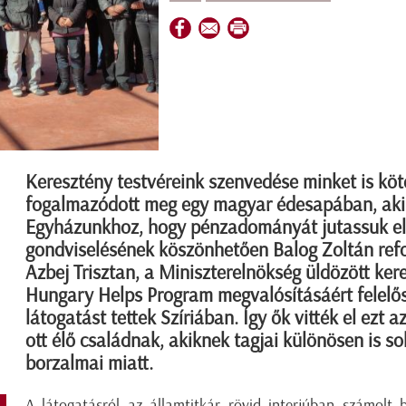
Keresztény testvéreink szenvedése minket is köte
fogalmazódott meg egy magyar édesapában, aki a
Egyházunkhoz, hogy pénzadományát jutassuk el a
gondviselésének köszönhetően Balog Zoltán ref
Azbej Trisztan, a Miniszterelnökség üldözött ker
Hungary Helps Program megvalósításáért felelős
látogatást tettek Szíriában. Így ők vitték el ezt
ott élő családnak, akiknek tagjai különösen is s
borzalmai miatt.
A látogatásról az államtitkár rövid interjúban számol