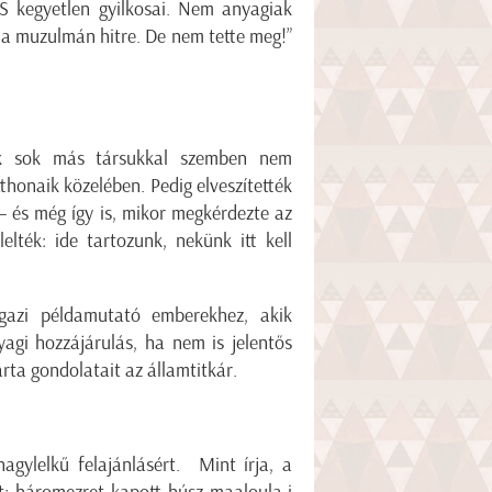
IS kegyetlen gyilkosai. Nem anyagiak
t a muzulmán hitre. De nem tette meg!”
kik sok más társukkal szemben nem
thonaik közelében. Pedig elveszítették
– és még így is, mikor megkérdezte az
elték: ide tartozunk, nekünk itt kell
gazi példamutató emberekhez, akik
agi hozzájárulás, ha nem is jelentős
rta gondolatait az államtitkár.
nagylelkű felajánlásért. Mint írja, a
t: háromezret kapott húsz maaloula-i