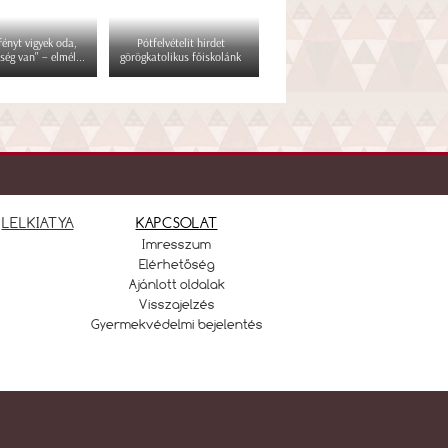
 fényt vigyek oda,
Pótfelvételit hirdet
ség van" – elmél...
görögkatolikus főiskolánk
LELKIATYA
KAPCSOLAT
Imresszum
Elérhetőség
Ajánlott oldalak
Visszajelzés
Gyermekvédelmi bejelentés