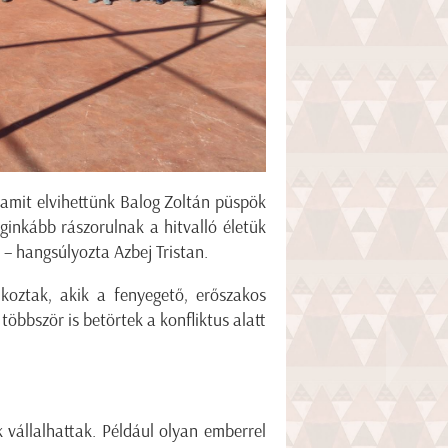
amit elvihettünk Balog Zoltán püspök
ginkább rászorulnak a hitvalló életük
 – hangsúlyozta Azbej Tristan.
lkoztak, akik a fenyegető, erőszakos
többször is betörtek a konfliktus alatt
 vállalhattak. Például olyan emberrel