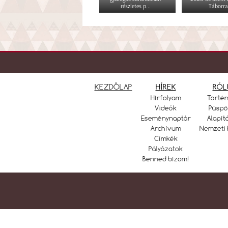
részletes p...
Táborra
KEZDŐLAP
HÍREK
RÓL
Hírfolyam
Törté
Videók
Püspö
Eseménynaptár
Alapít
Archívum
Nemzeti 
Címkék
Pályázatok
Benned bízom!