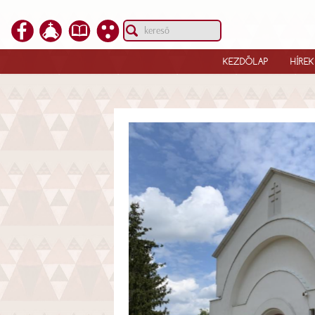
KEZDŐLAP
HÍREK