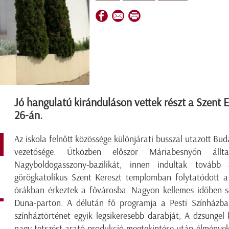
Jó hangulatú kiránduláson vettek részt a Szent E
26-án.
Az iskola felnőtt közössége különjárati busszal utazott Bu
vezetősége. Útközben először Máriabesnyőn ál
Nagyboldogasszony-bazilikát, innen indultak továb
görögkatolikus Szent Kereszt templomban folytatódott a l
órákban érkeztek a fővárosba. Nagyon kellemes időben sé
Duna-parton. A délután fő programja a Pesti Színházba
színháztörténet egyik legsikeresebb darabját, A dzsunge
nagy tetszést arató produkció megtekintése után élményekk