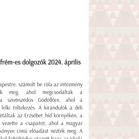
frém-es dolgozók 2024. április
dapestre, számolt be róla az intézmény
ltak meg, ahol megcsodálták a
b a szomszédos Gödöllőre, ahol a
elki töltekezés. A kirándulók a déli
táltak az Erzsébet híd környékén, a
 vezette a csapatot, ahol a magyar
l könyve című előadást nézték meg. A
el feltöltődve utazott haza az iskola