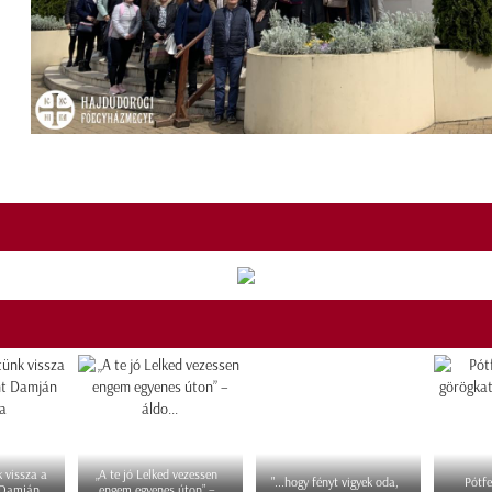
 vissza a
„A te jó Lelked vezessen
"...hogy fényt vigyek oda,
Pótfe
 Damján
engem egyenes úton” –