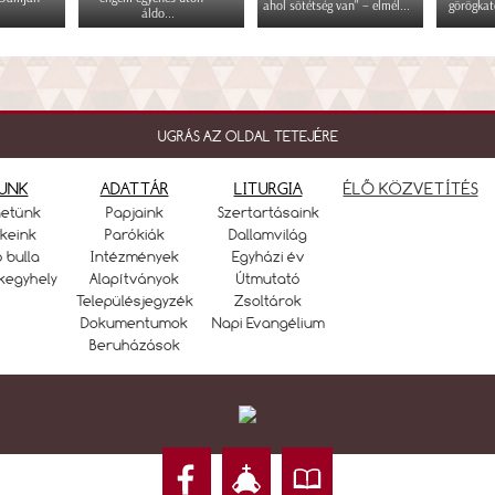
ahol sötétség van" – elmél...
görögkat
áldo...
UGRÁS AZ OLDAL TETEJÉRE
UNK
ADATTÁR
LITURGIA
ÉLŐ KÖZVETÍTÉS
netünk
Papjaink
Szertartásaink
keink
Parókiák
Dallamvilág
ó bulla
Intézmények
Egyházi év
kegyhely
Alapítványok
Útmutató
Településjegyzék
Zsoltárok
Dokumentumok
Napi Evangélium
Beruházások