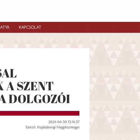
IATYA
KAPCSOLAT
SAL
 A SZENT
A DOLGOZÓI
2024-04-30 13:14:37
Szerző: Hajdúdorogi Főegyházmegye