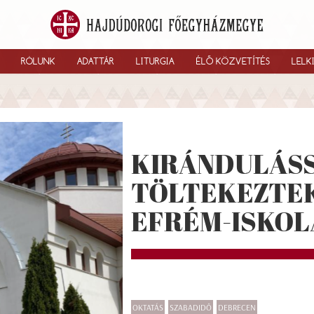
RÓLUNK
ADATTÁR
LITURGIA
ÉLŐ KÖZVETÍTÉS
LELK
KIRÁNDULÁS
TÖLTEKEZTEK
EFRÉM-ISKOL
OKTATÁS
SZABADIDŐ
DEBRECEN