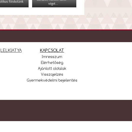
olikus főiskolánk
véget...
LELKIATYA
KAPCSOLAT
Imresszum
Elérhetőség
Ajánlott oldalak
Visszajelzés
Gyermekvédelmi bejelentés