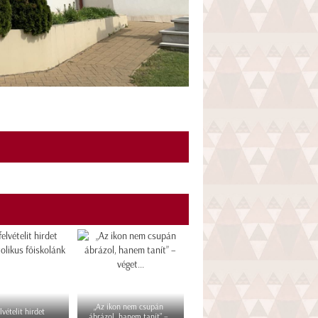
„Az ikon nem csupán
lvételit hirdet
ábrázol, hanem tanít” –