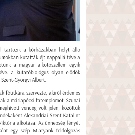
l tartozik a kórházakban helyt álló
iumokban kutatták éjt nappallá téve a
hetünk a magyar alkotószellem egyik
téve: a kutatóbiológus olyan elődök
Szent-Györgyi Albert.
 főtitkára szervezte, akiről érdemes
nak a máriapócsi fatemplomot. Szunai
ghívott vendég volt jelen, közöttük
ándékaként Alexandriai Szent Katalint
iktória alkotása. Az ünnepség fényét
ént egy szép Miatyánk feldolgozás