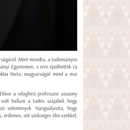
yarságáról. Mint mondta, a tudományos
ányi Egyetemen, s erre épülhettek rá
okba hívta, magyarságát mind a mai
 Ekkor a világhírű professzor asszony
volt hallani a tudós szájából, hogy
nző vélemények. Hangsúlyozta, hogy
 érdemes, sőt szükséges élni ezekkel,