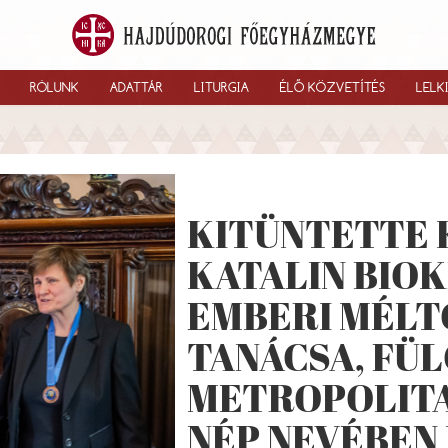
RÓLUNK
ADATTÁR
LITURGIA
ÉLŐ KÖZVETÍTÉS
LELK
KITÜNTETTE 
KATALIN BIO
EMBERI MÉLT
TANÁCSA, FÜ
METROPOLITA
NÉP NEVÉBEN 