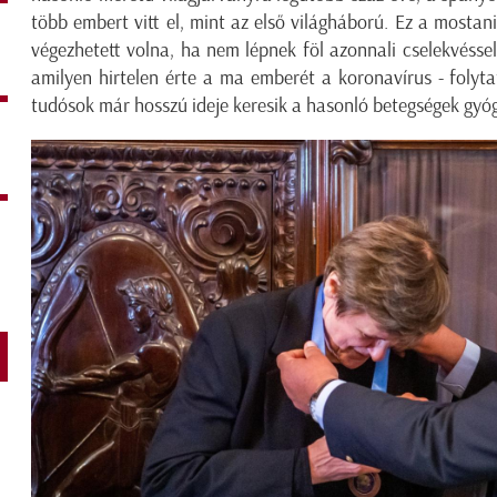
több embert vitt el, mint az első világháború. Ez a mostan
végezhetett volna, ha nem lépnek föl azonnali cselekvéssel
amilyen hirtelen érte a ma emberét a koronavírus - folytat
tudósok már hosszú ideje keresik a hasonló betegségek gyóg