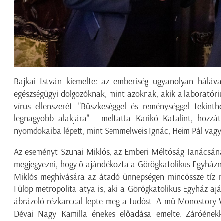
Bajkai István kiemelte: az emberiség ugyanolyan háláva
egészségügyi dolgozóknak, mint azoknak, akik a laboratór
vírus ellenszerét. "Büszkeséggel és reménységgel tekint
legnagyobb alakjára" - méltatta Karikó Katalint, hozzá
nyomdokaiba lépett, mint Semmelweis Ignác, Heim Pál vagy 
Az eseményt Szunai Miklós, az Emberi Méltóság Tanácsának
megjegyezni, hogy ő ajándékozta a Görögkatolikus Egyház
Miklós meghívására az átadó ünnepségen mindössze tíz me
Fülöp metropolita atya is, aki a Görögkatolikus Egyház aj
ábrázoló rézkarccal lepte meg a tudóst. A mű Monostory V
Dévai Nagy Kamilla énekes előadása emelte. Záróénekk