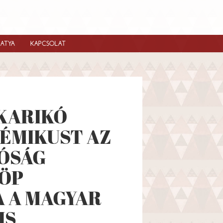
IATYA
KAPCSOLAT
KARIKÓ
KÉMIKUST AZ
ÓSÁG
LÖP
 A MAGYAR
IS