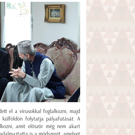
ett el a vírusokkal foglalkozni, majd
külföldön folytatja pályafutását. A
lkozni, amit először még nem akart
badalmaztatta is a módszerét, amelyet