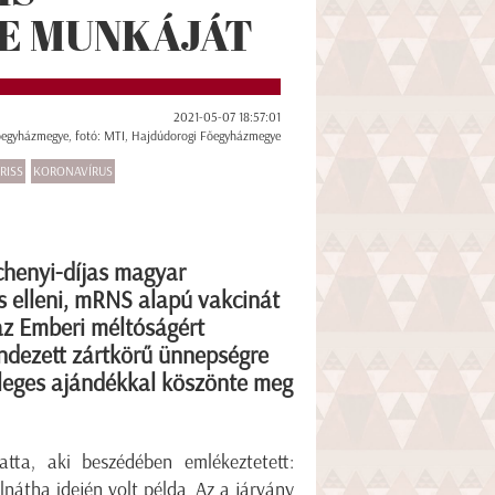
E MUNKÁJÁT
2021-05-07 18:57:01
őegyházmegye, fotó: MTI, Hajdúdorogi Főegyházmegye
RISS
KORONAVÍRUS
chenyi-díjas magyar
s elleni, mRNS alapú vakcinát
az Emberi méltóságért
endezett zártkörű ünnepségre
nleges ajándékkal köszönte meg
atta, aki beszédében emlékeztetett:
nátha idején volt példa. Az a járvány