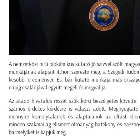
A nemzetközi hírű biokémikus kutató jó szívvel szólt mag
munkájának alapjait itthon szerezte meg, a Szegedi Tudom
későbbi eredményei. És, bár kutató munkája más ország
napig családjával együtt megéli és megvallja.
Az átadó hivatalos részét szűk körű beszélgetés követte.
számos érdekes kérdésre is választ adott. Megnyugtató 
mennyire komolytalanok és alaptalanok az oltást elle
minden szakmailag elismert oltóanyag hatékony és hasznos,
bármelyiket is kapjuk meg.