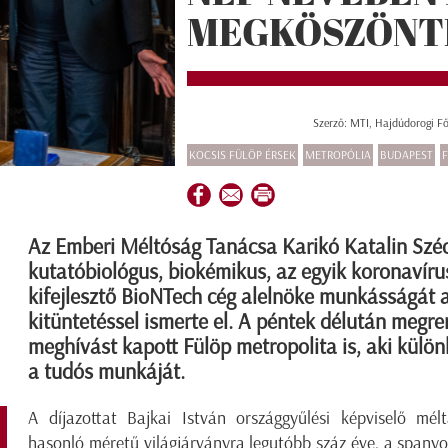
MEGKÖSZÖNT
Szerző: MTI, Hajdúdorogi F
KOCSIS FÜLÖP ÉRSEK
METROPÓLIA
BUDAPEST
F
Az Emberi Méltóság Tanácsa Karikó Katalin Szé
kutatóbiológus, biokémikus, az egyik koronavíru
kifejlesztő BioNTech cég alelnöke munkásságát 
kitüntetéssel ismerte el. A péntek délután megr
meghívást kapott Fülöp metropolita is, aki külö
a tudós munkáját.
A díjazottat Bajkai István országgyűlési képviselő mélt
hasonló méretű világjárványra legutóbb száz éve, a spanyol