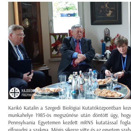
Karikó Katalin a Szegedi Biológiai Kutatóközpontban kezd
munkahelye 1985-ös megszűnése után döntött úgy, hogy 
Pennsylvania Egyetemen kezdett mRNS kutatással fogla
elfogadni a szakma. Mégis sikerre vitte és az egyetem sza