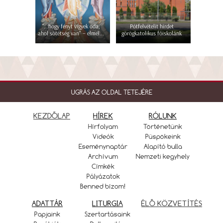
"...hogy fényt vigyek oda,
Pótfelvételit hirdet
ahol sötétség van" – elmél...
görögkatolikus főiskolánk
UGRÁS AZ OLDAL TETEJÉRE
KEZDŐLAP
HÍREK
RÓLUNK
Hírfolyam
Történetünk
Videók
Püspökeink
Eseménynaptár
Alapító bulla
Archívum
Nemzeti kegyhely
Címkék
Pályázatok
Benned bízom!
ADATTÁR
LITURGIA
ÉLŐ KÖZVETÍTÉS
Papjaink
Szertartásaink