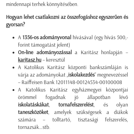
mindennapi terhek könnyítésében.
Hogyan lehet csatlakozni az összefogáshoz egyszerűen és
gyorsan?
A
1356-os adományvonal
hívásával (egy hívás 500,-
forint támogatást jelent)
On-line adományozással
a Karitász honlapján –
karitasz.hu
– keresztül
A Katolikus Karitász központi bankszámláján is
várja az adományokat „
iskolakezdés
” megnevezéssel
– Raiffeisen Bank 12011148-00124534-00100008
A Katolikus Karitász egyházmegyei központjai
örömmel fogadnak jó állapotban lévő
iskolatáskákat
,
tornafelszerelést
, és olyan
taneszközöket
, amelyek szükségesek a diákok
számára – tolltartó, tisztasági felszerelés,
tornazsák…stb.