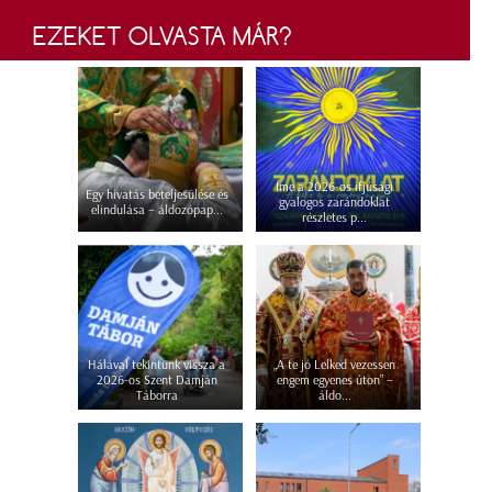
EZEKET OLVASTA MÁR?
Íme a 2026-os ifjúsági
Egy hivatás beteljesülése és
gyalogos zarándoklat
elindulása – áldozópap...
részletes p...
Hálával tekintünk vissza a
„A te jó Lelked vezessen
2026-os Szent Damján
engem egyenes úton” –
Táborra
áldo...