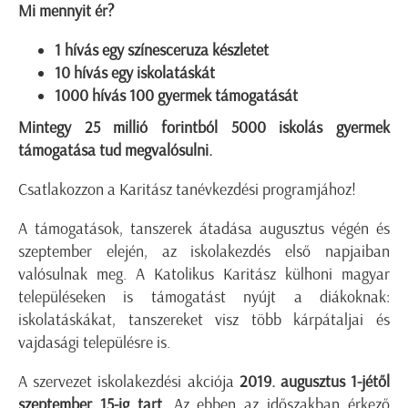
Mi mennyit ér?
1 hívás egy színesceruza készletet
10 hívás egy iskolatáskát
1000 hívás 100 gyermek támogatását
Mintegy 25 millió forintból 5000 iskolás gyermek
támogatása tud megvalósulni.
Csatlakozzon a Karitász tanévkezdési programjához!
A támogatások, tanszerek átadása augusztus végén és
szeptember elején, az iskolakezdés első napjaiban
valósulnak meg. A Katolikus Karitász külhoni magyar
településeken is támogatást nyújt a diákoknak:
iskolatáskákat, tanszereket visz több kárpátaljai és
vajdasági településre is.
A szervezet iskolakezdési akciója
2019. augusztus 1-jétől
szeptember 15-ig tart.
Az ebben az időszakban érkező