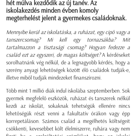
hét múlva kezdődik az új tanév. Az
iskolakezdés minden évben komoly
megterhelést jelent a gyermekes családoknak.
Mennyibe kerül az iskolatáska, a ruházat, egy cipő vagy a
tanszercsomag? Mi kell egy tornazsákba? Mit
tartalmazzon a tisztasági csomag? Hogyan fedezze a
család ezt az egyszeri, de magas költséget?
A kérdéseket
sorolhatnánk vég nélkül, de a legnagyobb kérdés, hogy a
szerény anyagi lehetőségek között élő családok tudják-e,
illetve miből tudják mindezeket finanszírozni.
Több mint 1 millió diák indul iskolába szeptemberben. Sok
gyermek megfelelő eszközök, ruházat és tanszerek nélkül
kezdi az iskolát, sokaknak tehetségük ellenére nincs
lehetőségük részt venni a fakultatív órákon vagy épp
korrepetáláson. Számos család a megélhetés költségeit
csökkenti, kevesebbet költ élelmiszerre, ruhára vagy nem