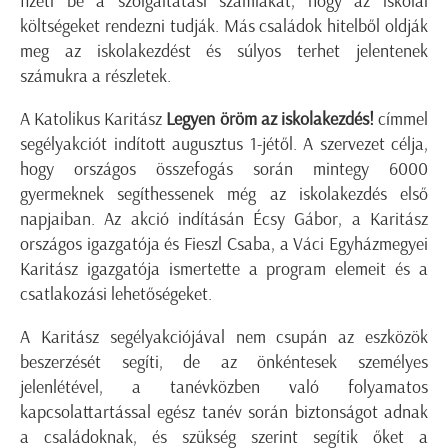
fizeti be a szolgáltatási számlákat, hogy az iskolai
költségeket rendezni tudják. Más családok hitelből oldják
meg az iskolakezdést és súlyos terhet jelentenek
számukra a részletek.
A Katolikus Karitász
Legyen öröm az iskolakezdés!
címmel
segélyakciót indított augusztus 1-jétől. A szervezet célja,
hogy országos összefogás során mintegy 6000
gyermeknek segíthessenek még az iskolakezdés első
napjaiban. Az akció indításán Écsy Gábor, a Karitász
országos igazgatója és Fieszl Csaba, a Váci Egyházmegyei
Karitász igazgatója ismertette a program elemeit és a
csatlakozási lehetőségeket.
A Karitász segélyakciójával nem csupán az eszközök
beszerzését segíti, de az önkéntesek személyes
jelenlétével, a tanévközben való folyamatos
kapcsolattartással egész tanév során biztonságot adnak
a családoknak, és szükség szerint segítik őket a