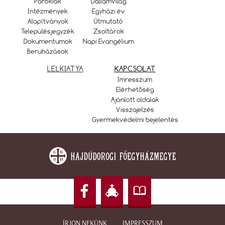
Parókiák
Dallamvilág
Intézmények
Egyházi év
Alapítványok
Útmutató
Településjegyzék
Zsoltárok
Dokumentumok
Napi Evangélium
Beruházások
LELKIATYA
KAPCSOLAT
Imresszum
Elérhetőség
Ajánlott oldalak
Visszajelzés
Gyermekvédelmi bejelentés
ÍRJON NEKÜNK
IMPRESSZUM