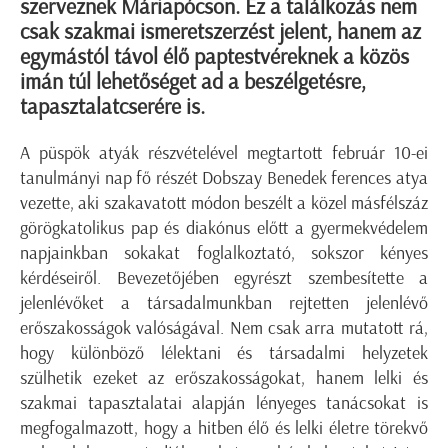
szerveznek Máriapócson. Ez a találkozás nem
csak szakmai ismeretszerzést jelent, hanem az
egymástól távol élő paptestvéreknek a közös
imán túl lehetőséget ad a beszélgetésre,
tapasztalatcserére is.
A püspök atyák részvételével megtartott február 10-ei
tanulmányi nap fő részét Dobszay Benedek ferences atya
vezette, aki szakavatott módon beszélt a közel másfélszáz
görögkatolikus pap és diakónus előtt a gyermekvédelem
napjainkban sokakat foglalkoztató, sokszor kényes
kérdéseiről. Bevezetőjében egyrészt szembesítette a
jelenlévőket a társadalmunkban rejtetten jelenlévő
erőszakosságok valóságával. Nem csak arra mutatott rá,
hogy különböző lélektani és társadalmi helyzetek
szülhetik ezeket az erőszakosságokat, hanem lelki és
szakmai tapasztalatai alapján lényeges tanácsokat is
megfogalmazott, hogy a hitben élő és lelki életre törekvő