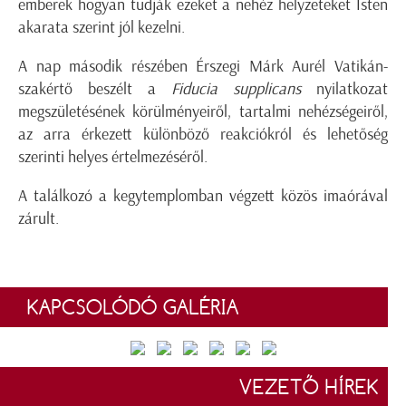
emberek hogyan tudják ezeket a nehéz helyzeteket Isten
akarata szerint jól kezelni.
A nap második részében Érszegi Márk Aurél Vatikán-
szakértő beszélt a
Fiducia supplicans
nyilatkozat
megszületésének körülményeiről, tartalmi nehézségeiről,
az arra érkezett különböző reakciókról és lehetőség
szerinti helyes értelmezéséről.
A találkozó a kegytemplomban végzett közös imaórával
zárult.
KAPCSOLÓDÓ GALÉRIA
VEZETŐ HÍREK