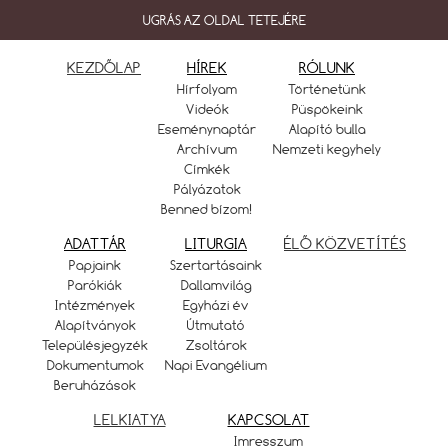
UGRÁS AZ OLDAL TETEJÉRE
KEZDŐLAP
HÍREK
RÓLUNK
Hírfolyam
Történetünk
Videók
Püspökeink
Eseménynaptár
Alapító bulla
Archívum
Nemzeti kegyhely
Címkék
Pályázatok
Benned bízom!
ADATTÁR
LITURGIA
ÉLŐ KÖZVETÍTÉS
Papjaink
Szertartásaink
Parókiák
Dallamvilág
Intézmények
Egyházi év
Alapítványok
Útmutató
Településjegyzék
Zsoltárok
Dokumentumok
Napi Evangélium
Beruházások
LELKIATYA
KAPCSOLAT
Imresszum