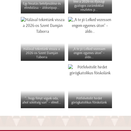
Íme a 2026-os ifjúsági
Egy hivatás beteljesülése és
gyalogos zarándoklat
elindulása – áldozópap...
részletes p...
Hálával tekintünk vissza a
„A te jó Lelked vezessen
2026-os Szent Damján
engem egyenes úton” –
Táborra
áldo...
"...hogy fényt vigyek oda,
Pótfelvételit hirdet
ahol sötétség van" – elmél...
görögkatolikus főiskolánk