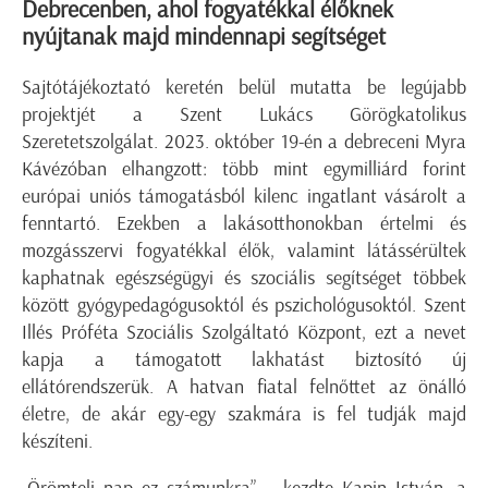
Debrecenben, ahol fogyatékkal élőknek
nyújtanak majd mindennapi segítséget
Sajtótájékoztató keretén belül mutatta be legújabb
projektjét a Szent Lukács Görögkatolikus
Szeretetszolgálat. 2023. október 19-én a debreceni Myra
Kávézóban elhangzott: több mint egymilliárd forint
európai uniós támogatásból kilenc ingatlant vásárolt a
fenntartó. Ezekben a lakásotthonokban értelmi és
mozgásszervi fogyatékkal élők, valamint látássérültek
kaphatnak egészségügyi és szociális segítséget többek
között gyógypedagógusoktól és pszichológusoktól. Szent
Illés Próféta Szociális Szolgáltató Központ, ezt a nevet
kapja a támogatott lakhatást biztosító új
ellátórendszerük. A hatvan fiatal felnőttet az önálló
életre, de akár egy-egy szakmára is fel tudják majd
készíteni.