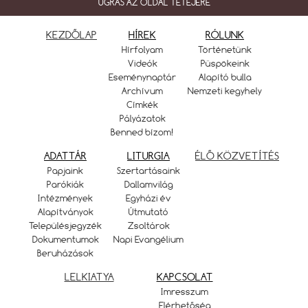
UGRÁS AZ OLDAL TETEJÉRE
KEZDŐLAP
HÍREK
RÓLUNK
Hírfolyam
Történetünk
Videók
Püspökeink
Eseménynaptár
Alapító bulla
Archívum
Nemzeti kegyhely
Címkék
Pályázatok
Benned bízom!
ADATTÁR
LITURGIA
ÉLŐ KÖZVETÍTÉS
Papjaink
Szertartásaink
Parókiák
Dallamvilág
Intézmények
Egyházi év
Alapítványok
Útmutató
Településjegyzék
Zsoltárok
Dokumentumok
Napi Evangélium
Beruházások
LELKIATYA
KAPCSOLAT
Imresszum
Elérhetőség