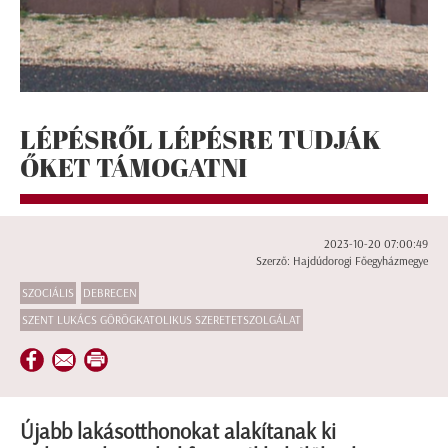
LÉPÉSRŐL LÉPÉSRE TUDJÁK
ŐKET TÁMOGATNI
2023-10-20 07:00:49
Szerző: Hajdúdorogi Főegyházmegye
SZOCIÁLIS
DEBRECEN
SZENT LUKÁCS GÖRÖGKATOLIKUS SZERETETSZOLGÁLAT
Újabb lakásotthonokat alakítanak ki