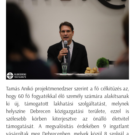
Tamás Anikó projektmenedzser szerint a fő célkitűzés az,
hogy 60 fő fogyatékkal élő személy számára alakítsanak
ki új, támogatott lakhatási szolgáltatást, melynek
helyszíne Debrecen közigazgatási területe, ezzel is
szélesebb körben kiterjesztve az önálló életvitel
támogatását. A megvalósítás érdekében 9 ingatlant
vásároltak meg Debrecenben, melyek közül 8 szolgál a