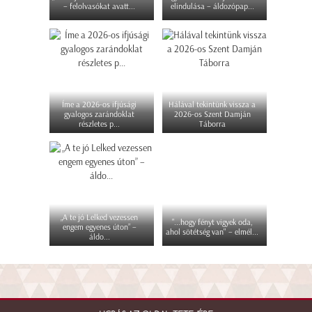
– felolvasókat avatt...
elindulása – áldozópap...
Íme a 2026-os ifjúsági
Hálával tekintünk vissza a
gyalogos zarándoklat
2026-os Szent Damján
részletes p...
Táborra
„A te jó Lelked vezessen
"...hogy fényt vigyek oda,
engem egyenes úton” –
ahol sötétség van" – elmél...
áldo...