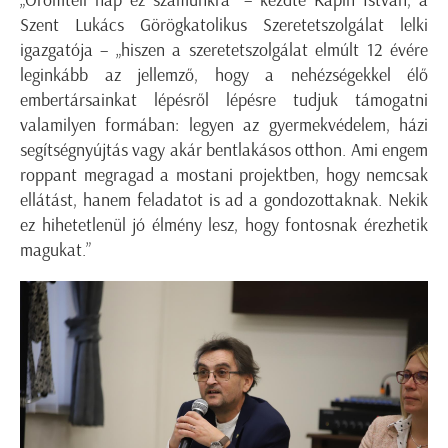
„Örömteli nap ez számunkra” – kezdte Kapin István, a
Szent Lukács Görögkatolikus Szeretetszolgálat lelki
igazgatója – „hiszen a szeretetszolgálat elmúlt 12 évére
leginkább az jellemző, hogy a nehézségekkel élő
embertársainkat lépésről lépésre tudjuk támogatni
valamilyen formában: legyen az gyermekvédelem, házi
segítségnyújtás vagy akár bentlakásos otthon. Ami engem
roppant megragad a mostani projektben, hogy nemcsak
ellátást, hanem feladatot is ad a gondozottaknak. Nekik
ez hihetetlenül jó élmény lesz, hogy fontosnak érezhetik
magukat.”