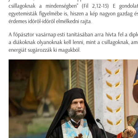
csillagoknak a mindenségben" (Fil 2,12-15) E gondola
egyetemisták figyelmébe is, hiszen a kép nagyon gazdag é
érdemes időről-időről elmélkedni rajta.
A főpásztor vasárnap esti tanításában arra hívta fel a diplo
a diákoknak olyanoknak kell lenni, mint a csillagoknak, am
energiát sugározzák ki magukból.