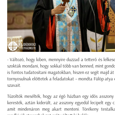
- Változó, hogy kiben, mennyire duzzad a tetterő és lelkes
szokták mondani, hogy sokkal több van benned, mint gondo
is fontos tudatosítani magatokban, hiszen ez segít majd át
tornyosulnak előttetek a feladatokat – mondta Fülöp atya é
szavait.
Tűzoltók mesélték, hogy az égő házban egy idős asszon
keresték, aztán kiderült, az asszony egyedül lecipelt egy 
amit mindenáron meg akart menteni. Törékeny testalka