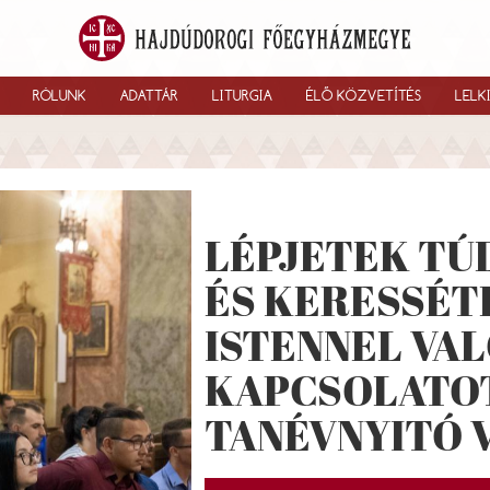
RÓLUNK
ADATTÁR
LITURGIA
ÉLŐ KÖZVETÍTÉS
LELK
LÉPJETEK TÚ
ÉS KERESSÉT
ISTENNEL VA
KAPCSOLATOT
TANÉVNYITÓ 