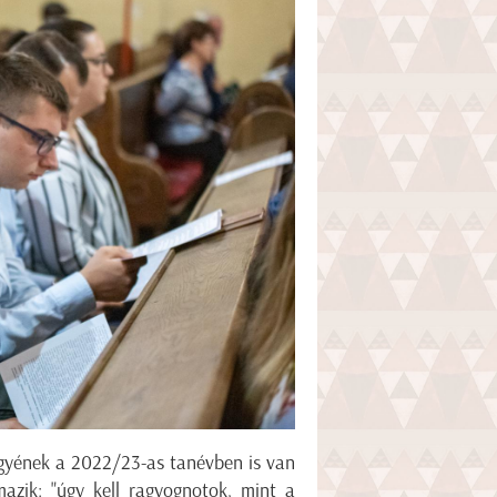
gyének a 2022/23-as tanévben is van
mazik: "úgy kell ragyognotok, mint a