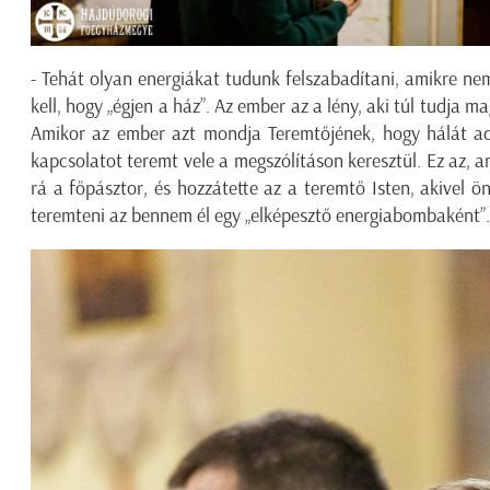
- Tehát olyan energiákat tudunk felszabadítani, amikre n
kell, hogy „égjen a ház”. Az ember az a lény, aki túl tudja m
Amikor az ember azt mondja Teremtőjének, hogy hálát a
kapcsolatot teremt vele a megszólításon keresztül. Ez az, am
rá a főpásztor, és hozzátette az a teremtő Isten, akivel
teremteni az bennem él egy „elképesztő energiabombaként”.