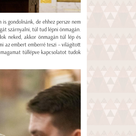
em is gondolnánk, de ehhez persze nem
agát szárnyalni, túl tud lépni önmagán.
dok neked, akkor önmagán túl lép és
i az embert emberré teszi – világított
 önmagamat túllépve kapcsolatot tudok