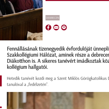
DEBRECEN
Fennállásának tizenegyedik évfordulóját ünnepl
Szakkollégiumi Hálózat, aminek része a debrece
Diákotthon is. A sikeres tanévért imádkoztak k
kollégium hallgatói.
Hetedik tanévét kezdi meg a Szent Miklós Görögkatolikus
tanulóval a „fedélzetén”.