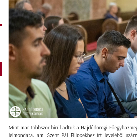
Mint már többször hírül adtuk a Hajdúdorogi Főegyházme
jelmondata, ami Szent Pál Filippekhez írt leveléből szár