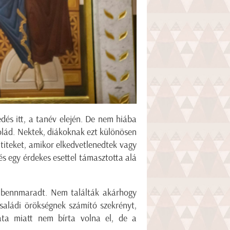
edés itt, a tanév elején. De nem hiába
lád. Nektek, diákoknak ezt különösen
 titeket, amikor elkedvetlenedtek vagy
s egy érdekes esettel támasztotta alá
y bennmaradt. Nem találták akárhogy
családi örökségnek számító szekrényt,
ta miatt nem bírta volna el, de a