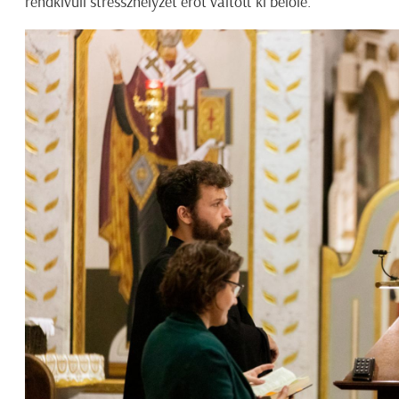
rendkívüli stresszhelyzet erőt váltott ki belőle.