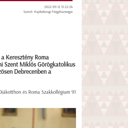
2022-09-12 15:22:26
Szerző: Hajdúdorogi Főegyházmegye
i a Keresztény Roma
ni Szent Miklós Görögkatolikus
özösen Debrecenben a
 Diákotthon és Roma Szakkollégium 91