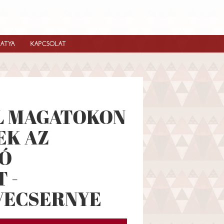
IATYA
KAPCSOLAT
L MAGATOKON
EK AZ
LÓ
 -
VECSERNYE