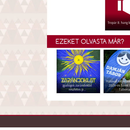
Tropár 8. hang k
EZEKET OLVASTA MÁR?
Íme a 2026-os ifjúsági
Hálával tekintünk
gyalogos zarándoklat
2026-os Szent
részletes p...
Táborra