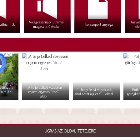
Virágvasárnapi utrenye
Húsvéti
athizm. 3.
III. korcsoport anyaga
magasztaló éneke
ele
 vissza a
„A te jó Lelked vezessen
"...hogy fényt vigyek oda,
Pótfe
 Damján
engem egyenes úton” –
ahol sötétség van" – elmél...
görögkat
áldo...
UGRÁS AZ OLDAL TETEJÉRE