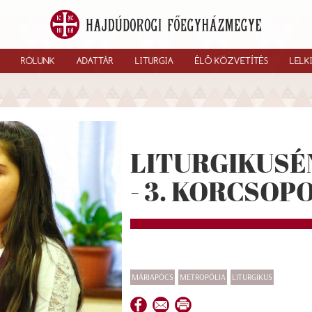
RÓLUNK
ADATTÁR
LITURGIA
ÉLŐ KÖZVETÍTÉS
LELK
LITURGIKUSÉ
- 3. KORCSOP
MÁRIAPÓCS
METROPÓLIA
LITURGIKUS