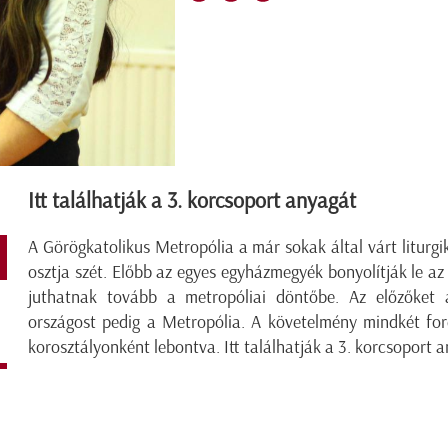
Itt találhatják a 3. korcsoport anyagát
A Görögkatolikus Metropólia a már sokak által várt liturgi
osztja szét. Előbb az egyes egyházmegyék bonyolítják le a
juthatnak tovább a metropóliai döntőbe. Az előzőket 
országost pedig a Metropólia. A követelmény mindkét for
korosztályonként lebontva. Itt találhatják a 3. korcsoport 