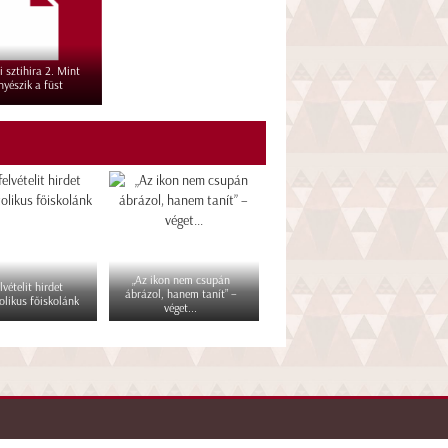
 sztihira 2. Mint
nyészik a füst
„Az ikon nem csupán
lvételit hirdet
ábrázol, hanem tanít” –
olikus főiskolánk
véget...