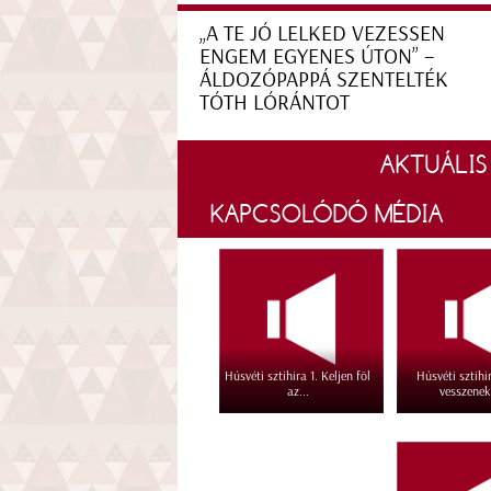
„A TE JÓ LELKED VEZESSEN
ENGEM EGYENES ÚTON” –
ÁLDOZÓPAPPÁ SZENTELTÉK
TÓTH LÓRÁNTOT
AKTUÁLIS
KAPCSOLÓDÓ MÉDIA
Húsvéti sztihira 1. Keljen föl
Húsvéti sztihi
az...
vesszenek 