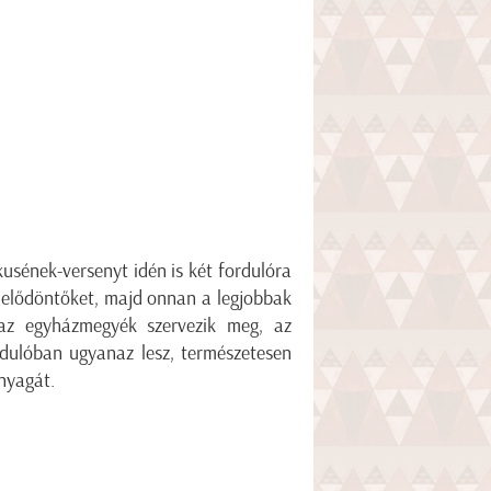
kusének-versenyt idén is két fordulóra
z elődöntőket, majd onnan a legjobbak
az egyházmegyék szervezik meg, az
dulóban ugyanaz lesz, természetesen
anyagát.