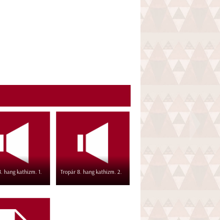
. hang kathizm. 1.
Tropár 8. hang kathizm. 2.