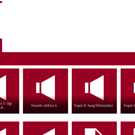
ra 3. Úgy
Húsvéti sztihira 4.
Tropár 8. hang föltámadási
Tropár 8
el...