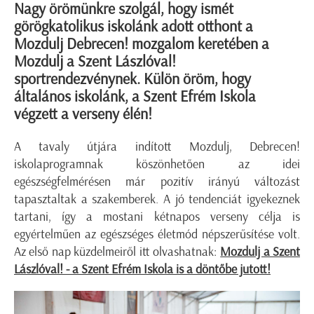
Nagy örömünkre szolgál, hogy ismét
görögkatolikus iskolánk adott otthont a
Mozdulj Debrecen! mozgalom keretében a
Mozdulj a Szent Lászlóval!
sportrendezvénynek. Külön öröm, hogy
általános iskolánk, a Szent Efrém Iskola
végzett a verseny élén!
A tavaly útjára indított Mozdulj, Debrecen!
iskolaprogramnak köszönhetően az idei
egészségfelmérésen már pozitív irányú változást
tapasztaltak a szakemberek. A jó tendenciát igyekeznek
tartani, így a mostani kétnapos verseny célja is
egyértelműen az egészséges életmód népszerűsítése volt.
Az első nap küzdelmeiről itt olvashatnak:
Mozdulj a Szent
Lászlóval! - a Szent Efrém Iskola is a döntőbe jutott!