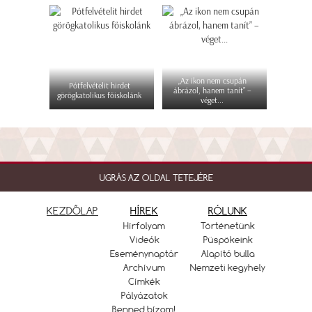
„Az ikon nem csupán
Pótfelvételit hirdet
ábrázol, hanem tanít” –
görögkatolikus főiskolánk
véget...
UGRÁS AZ OLDAL TETEJÉRE
KEZDŐLAP
HÍREK
RÓLUNK
Hírfolyam
Történetünk
Videók
Püspökeink
Eseménynaptár
Alapító bulla
Archívum
Nemzeti kegyhely
Címkék
Pályázatok
Benned bízom!