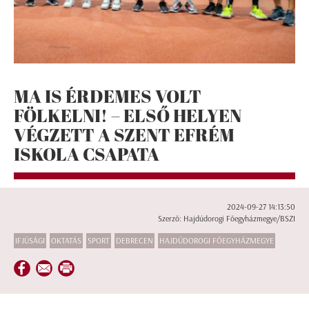
MA IS ÉRDEMES VOLT
FÖLKELNI! – ELSŐ HELYEN
VÉGZETT A SZENT EFRÉM
ISKOLA CSAPATA
2024-09-27 14:13:50
Szerző: Hajdúdorogi Főegyházmegye/BSZI
IFJÚSÁGI
OKTATÁS
SPORT
DEBRECEN
HAJDÚDOROGI FŐEGYHÁZMEGYE