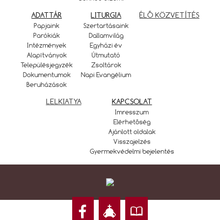
ADATTÁR
LITURGIA
ÉLŐ KÖZVETÍTÉS
Papjaink
Szertartásaink
Parókiák
Dallamvilág
Intézmények
Egyházi év
Alapítványok
Útmutató
Településjegyzék
Zsoltárok
Dokumentumok
Napi Evangélium
Beruházások
LELKIATYA
KAPCSOLAT
Imresszum
Elérhetőség
Ajánlott oldalak
Visszajelzés
Gyermekvédelmi bejelentés