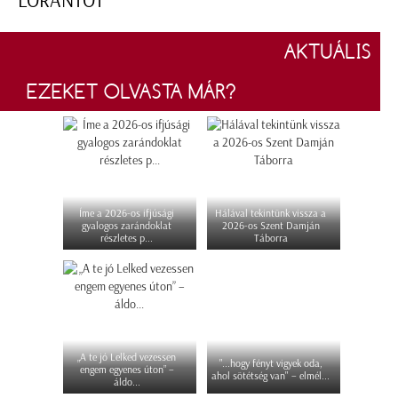
LÓRÁNTOT
AKTUÁLIS
EZEKET OLVASTA MÁR?
Íme a 2026-os ifjúsági
Hálával tekintünk vissza a
gyalogos zarándoklat
2026-os Szent Damján
részletes p...
Táborra
„A te jó Lelked vezessen
"...hogy fényt vigyek oda,
engem egyenes úton” –
ahol sötétség van" – elmél...
áldo...