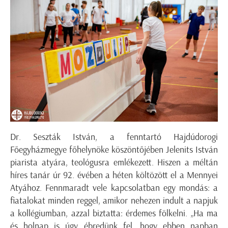
Dr. Seszták István, a fenntartó Hajdúdorogi
Főegyházmegye főhelynöke köszöntőjében Jelenits István
piarista atyára, teológusra emlékezett. Hiszen a méltán
híres tanár úr 92. évében a héten költözött el a Mennyei
Atyához. Fennmaradt vele kapcsolatban egy mondás: a
fiatalokat minden reggel, amikor nehezen indult a napjuk
a kollégiumban, azzal biztatta: érdemes fölkelni. „Ha ma
és holnap is úgy ébredünk fel, hogy ebben napban