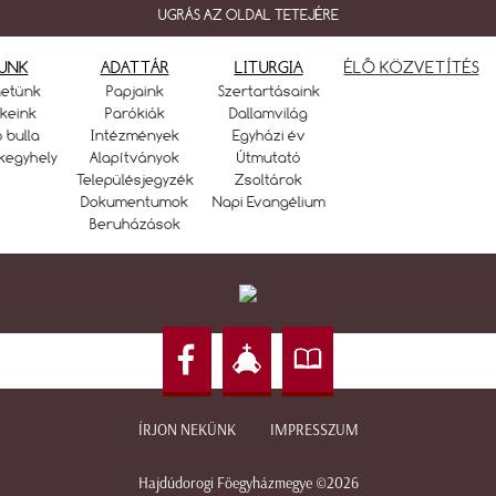
UGRÁS AZ OLDAL TETEJÉRE
UNK
ADATTÁR
LITURGIA
ÉLŐ KÖZVETÍTÉS
netünk
Papjaink
Szertartásaink
keink
Parókiák
Dallamvilág
ó bulla
Intézmények
Egyházi év
kegyhely
Alapítványok
Útmutató
Településjegyzék
Zsoltárok
Dokumentumok
Napi Evangélium
Beruházások
ÍRJON NEKÜNK
IMPRESSZUM
Hajdúdorogi Főegyházmegye ©2026