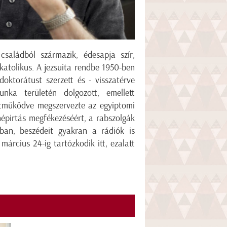
családból származik, édesapja szír,
katolikus. A jezsuita rendbe 1950-ben
oktorátust szerzett és - visszatérve
nka területén dolgozott, emellett
yüttműködve megszervezte az egyiptomi
népirtás megfékezéséért, a rabszolgák
ában, beszédeit gyakran a rádiók is
árcius 24-ig tartózkodik itt, ezalatt