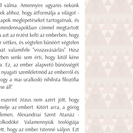
ll válnia. Amennyire ugyanis nekünk
ek ahhoz, hogy átformálja a világot -
napok meglepetéseket tartogatnak, és
a mindennapokban címmel megtartott
azt az érzést kelti az emberben, hogy
 vétkes, és végtelen bűnéért végtelen
hát valamiféle "visszavásárlás". Húsz
zben senki sem érti, hogy kitől kéne
tya. Ez, az ember alapvető bűnösségét
A nyugati szemléletmód az emberről és
ogy a mai uralkodó nihilista filozófia
e áll".
eszerint Jézus nem azért jött, hogy
melje az embert. Kitért arra, a görög
lemen, Alexandriai Szent Atanáz -
lkodóké. Valamennyiük teológiája
tt, hogy az ember Istenné váljon. Ezt