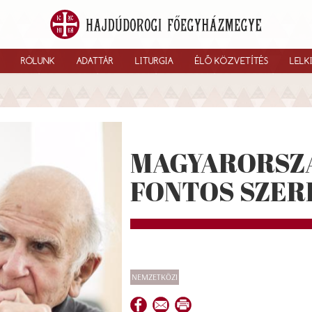
RÓLUNK
ADATTÁR
LITURGIA
ÉLŐ KÖZVETÍTÉS
LELK
MAGYARORSZ
FONTOS SZERE
NEMZETKÖZI