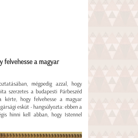
gy felvehesse a magyar
oztatásában, mégpedig azzal, hogy
uita szerzetes a budapesti Párbeszéd
a kérte, hogy felvehesse a magyar
lgársági esküt - hangsúlyozta: ebben a
is hinni kell abban, hogy Istennel