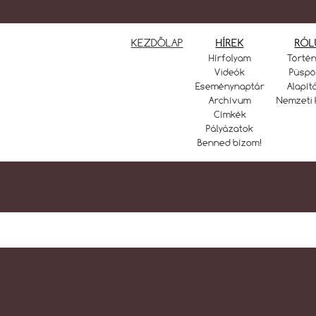
KEZDŐLAP
HÍREK
RÓL
Hírfolyam
Törté
Videók
Püspö
Eseménynaptár
Alapít
Archívum
Nemzeti 
Címkék
Pályázatok
Benned bízom!