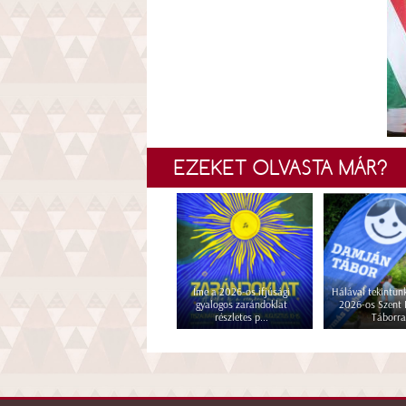
EZEKET OLVASTA MÁR?
Íme a 2026-os ifjúsági
Hálával tekintünk
gyalogos zarándoklat
2026-os Szent
részletes p...
Táborra