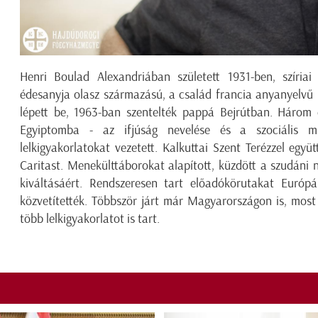
Henri Boulad Alexandriában született 1931-ben, szíriai 
édesanyja olasz származású, a család francia anyanyelvű 
lépett be, 1963-ban szentelték pappá Bejrútban. Három d
Egyiptomba - az ifjúság nevelése és a szociális mu
lelkigyakorlatokat vezetett. Kalkuttai Szent Terézzel eg
Caritast. Menekülttáborokat alapított, küzdött a szudáni 
kiváltásáért. Rendszeresen tart előadókörutakat Európ
közvetítették. Többször járt már Magyarországon is, most m
több lelkigyakorlatot is tart.