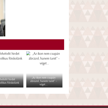
„Az ikon nem csupán
lvételit hirdet
ábrázol, hanem tanít” –
olikus főiskolánk
véget...