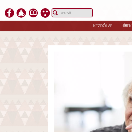
KEZDŐLAP
HÍREK