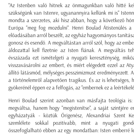
"Az Istenben való hitnek az önmagunkban való hitté ke
szükségünk van Istenre, ugyanannyira kellünk mi is" Istenn
mondta a szerzetes, aki hisz abban, hogy a következő hó
Európa "meg fog mozdulni". Henri Boulad Átistenülés 
előadásában arról beszélt, az egyház hagyományos tanítása 
gonosz és esendő. A megváltástan arról szól, hogy az ember
áldozattal kell fizetnie az Isten fiának. A megváltás te
évszázada ezt ismételgeti a nyugati kereszténység, mikö
visszavásárolni az embert, és miért elégedett ezzel az A
állító látásmód, mélységes pesszimizmust eredményezett. 
a történelemről alapvetően tragikus. És az is lehetséges, h
gyökerénél éppen ez a felfogás, az "embernek ez a leértékelés
Henri Boulad szerint azonban van másfajta teológia is: 
megváltsa, hanem hogy "megistenítse", a saját szintjére e
egyházatyák - köztük Órigenész, Alexandriai Szent Ke
szemlélete sokkal pozitívabb, mint a nyugati gondo
összefoglalható ebben az egy mondatban: Isten emberré le