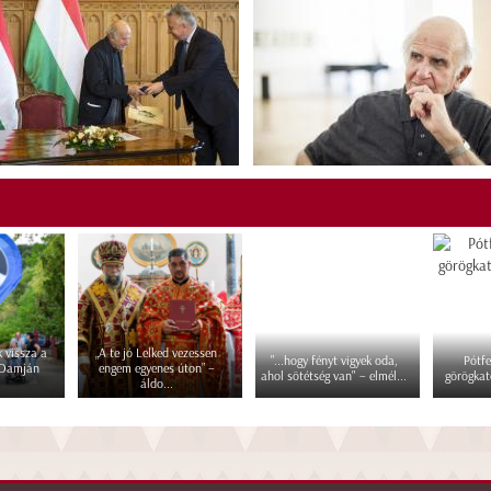
 vissza a
„A te jó Lelked vezessen
"...hogy fényt vigyek oda,
Pótfe
 Damján
engem egyenes úton” –
ahol sötétség van" – elmél...
görögkat
áldo...