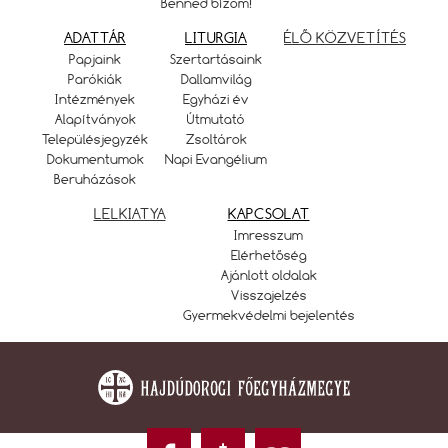
Benned bízom!
ADATTÁR
LITURGIA
ÉLŐ KÖZVETÍTÉS
Papjaink
Szertartásaink
Parókiák
Dallamvilág
Intézmények
Egyházi év
Alapítványok
Útmutató
Településjegyzék
Zsoltárok
Dokumentumok
Napi Evangélium
Beruházások
LELKIATYA
KAPCSOLAT
Imresszum
Elérhetőség
Ajánlott oldalak
Visszajelzés
Gyermekvédelmi bejelentés