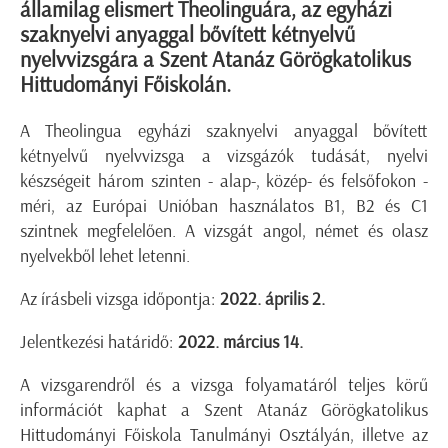
államilag elismert Theolinguára, az egyházi
szaknyelvi anyaggal bővített kétnyelvű
nyelvvizsgára a Szent Atanáz Görögkatolikus
Hittudományi Főiskolán.
A Theolingua egyházi szaknyelvi anyaggal bővített
kétnyelvű nyelvvizsga a vizsgázók tudását, nyelvi
készségeit három szinten - alap-, közép- és felsőfokon -
méri, az Európai Unióban használatos B1, B2 és C1
szintnek megfelelően. A vizsgát angol, német és olasz
nyelvekből lehet letenni.
Az írásbeli vizsga időpontja:
2022.
április 2.
Jelentkezési határidő:
2022. március 14.
A vizsgarendről és a vizsga folyamatáról teljes körű
információt kaphat a Szent Atanáz Görögkatolikus
Hittudományi Főiskola Tanulmányi Osztályán, illetve az