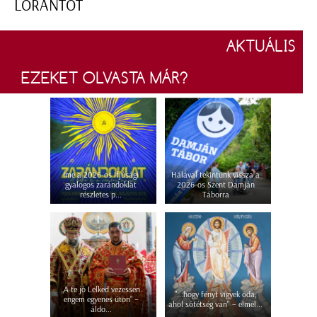
LÓRÁNTOT
AKTUÁLIS
EZEKET OLVASTA MÁR?
Íme a 2026-os ifjúsági
Hálával tekintünk vissza a
gyalogos zarándoklat
2026-os Szent Damján
részletes p...
Táborra
„A te jó Lelked vezessen
"...hogy fényt vigyek oda,
engem egyenes úton” –
ahol sötétség van" – elmél...
áldo...