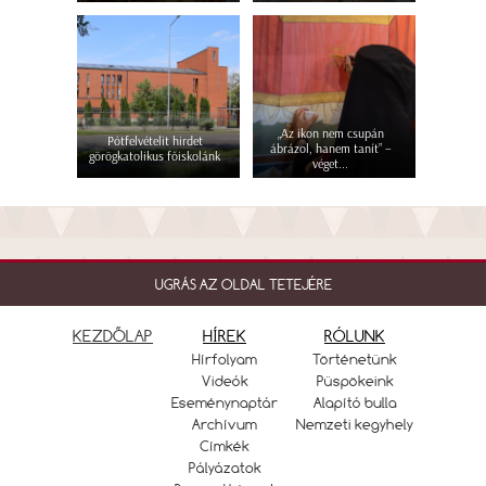
„Az ikon nem csupán
Pótfelvételit hirdet
ábrázol, hanem tanít” –
görögkatolikus főiskolánk
véget...
UGRÁS AZ OLDAL TETEJÉRE
KEZDŐLAP
HÍREK
RÓLUNK
Hírfolyam
Történetünk
Videók
Püspökeink
Eseménynaptár
Alapító bulla
Archívum
Nemzeti kegyhely
Címkék
Pályázatok