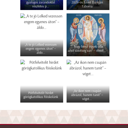
gyalogos zarándoklat
2026-os Szent Damján
részletes p...
Táborra
„A te jó Lelked vezessen
"...hogy fényt vigyek oda,
engem egyenes úton” –
ahol sötétség van" – elmél...
áldo...
„Az ikon nem csupán
Pótfelvételit hirdet
ábrázol, hanem tanít” –
görögkatolikus főiskolánk
véget...