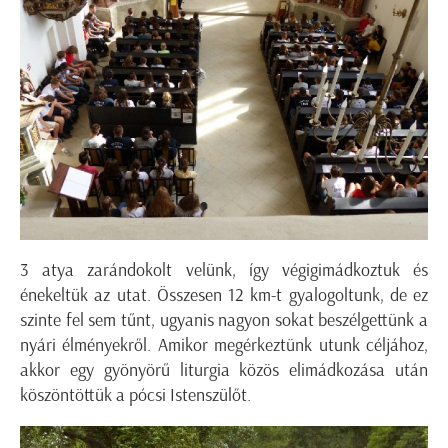
3 atya zarándokolt velünk, így végigimádkoztuk és
énekeltük az utat. Összesen 12 km-t gyalogoltunk, de ez
szinte fel sem tűnt, ugyanis nagyon sokat beszélgettünk a
nyári élményekről. Amikor megérkeztünk utunk céljához,
akkor egy gyönyörű liturgia közös elimádkozása után
köszöntöttük a pócsi Istenszülőt.