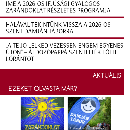
ÍME A 2026-OS IFJÚSÁGI GYALOGOS
ZARÁNDOKLAT RÉSZLETES PROGRAMJA
HÁLÁVAL TEKINTÜNK VISSZA A 2026-OS
SZENT DAMJÁN TÁBORRA
„A TE JÓ LELKED VEZESSEN ENGEM EGYENES
ÚTON” – ÁLDOZÓPAPPÁ SZENTELTÉK TÓTH
LÓRÁNTOT
AKTUÁLIS
EZEKET OLVASTA MÁR?
Íme a 2026-os ifjúsági
Hálával tekintünk vissza a