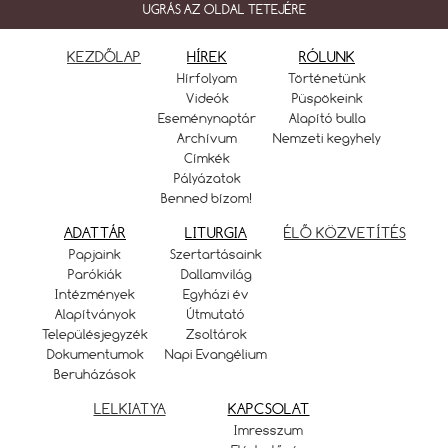
UGRÁS AZ OLDAL TETEJÉRE
KEZDŐLAP
HÍREK
RÓLUNK
Hírfolyam
Történetünk
Videók
Püspökeink
Eseménynaptár
Alapító bulla
Archívum
Nemzeti kegyhely
Címkék
Pályázatok
Benned bízom!
ADATTÁR
LITURGIA
ÉLŐ KÖZVETÍTÉS
Papjaink
Szertartásaink
Parókiák
Dallamvilág
Intézmények
Egyházi év
Alapítványok
Útmutató
Településjegyzék
Zsoltárok
Dokumentumok
Napi Evangélium
Beruházások
LELKIATYA
KAPCSOLAT
Imresszum