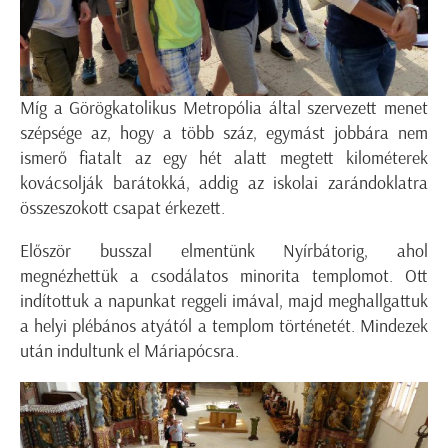
Míg a Görögkatolikus Metropólia által szervezett menet
szépsége az, hogy a több száz, egymást jobbára nem
ismerő fiatalt az egy hét alatt megtett kilométerek
kovácsolják barátokká, addig az iskolai zarándoklatra
összeszokott csapat érkezett.
Először busszal elmentünk Nyírbátorig, ahol
megnézhettük a csodálatos minorita templomot. Ott
indítottuk a napunkat reggeli imával, majd meghallgattuk
a helyi plébános atyától a templom történetét. Mindezek
után indultunk el Máriapócsra.