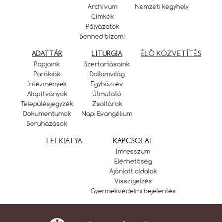
Archívum
Nemzeti kegyhely
Címkék
Pályázatok
Benned bízom!
ADATTÁR
LITURGIA
ÉLŐ KÖZVETÍTÉS
Papjaink
Szertartásaink
Parókiák
Dallamvilág
Intézmények
Egyházi év
Alapítványok
Útmutató
Településjegyzék
Zsoltárok
Dokumentumok
Napi Evangélium
Beruházások
LELKIATYA
KAPCSOLAT
Imresszum
Elérhetőség
Ajánlott oldalak
Visszajelzés
Gyermekvédelmi bejelentés