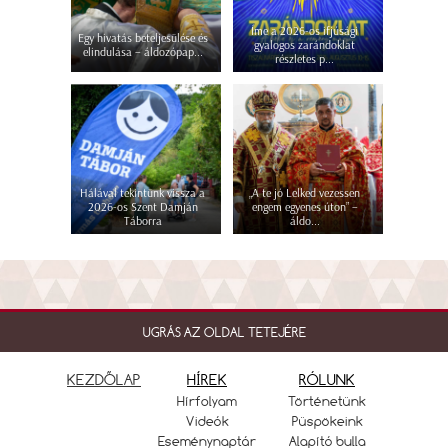
Íme a 2026-os ifjúsági
Egy hivatás beteljesülése és
gyalogos zarándoklat
elindulása – áldozópap...
részletes p...
Hálával tekintünk vissza a
„A te jó Lelked vezessen
2026-os Szent Damján
engem egyenes úton” –
Táborra
áldo...
UGRÁS AZ OLDAL TETEJÉRE
KEZDŐLAP
HÍREK
RÓLUNK
Hírfolyam
Történetünk
Videók
Püspökeink
Eseménynaptár
Alapító bulla