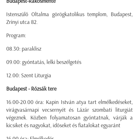
Budapest-Rákosmente
Istenszülő Oltalma görögkatolikus templom, Budapest,
Zrínyi utca 82.
Program:
08.30: paraklisz
09.00: gyóntatás, lelki beszélgetés
12.00: Szent Liturgia
Budapest - Rózsák tere
16.00-20.00 óra: Kapin István atya tart elmélkedéseket,
virágvasárnapi vecsernyét és Lázár szombati liturgiát
végeznek. Közben folyamatosan gyóntatnak, várják a
kicsiket és nagyokat, időseket és fiatalokat egyaránt
16.00 óra: Elmélkedés