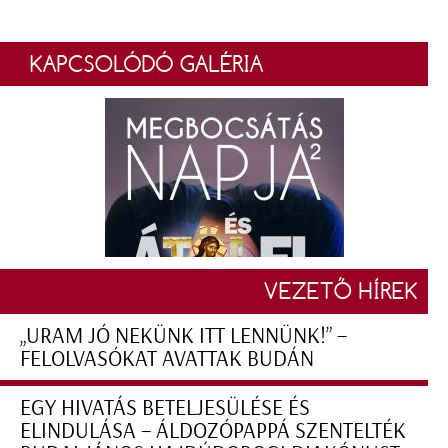
KAPCSOLÓDÓ GALÉRIA
VEZETŐ HÍREK
„URAM JÓ NEKÜNK ITT LENNÜNK!” –
FELOLVASÓKAT AVATTAK BUDÁN
EGY HIVATÁS BETELJESÜLÉSE ÉS
ELINDULÁSA – ÁLDOZÓPAPPÁ SZENTELTÉK