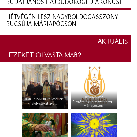
BUDAI JÁNOS HAJDÚDOROGI DIAKÓNUST
HÉTVÉGÉN LESZ NAGYBOLDOGASSZONY
BÚCSÚJA MÁRIAPÓCSON
AKTUÁLIS
EZEKET OLVASTA MÁR?
Hétvégén lesz
„Uram jó nekünk itt lennünk!”
Nagyboldogasszony búcsúja
– felolvasókat avatt...
Máriapócson