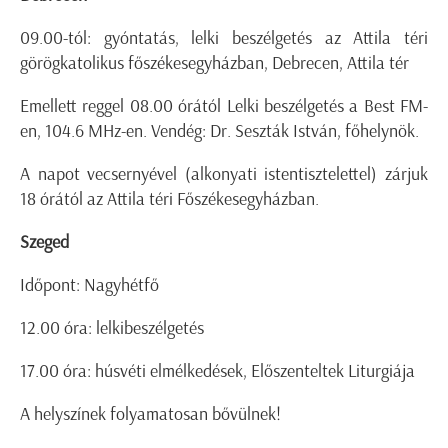
09.00-tól: gyóntatás, lelki beszélgetés az Attila téri
görögkatolikus főszékesegyházban, Debrecen, Attila tér
Emellett reggel 08.00 órától Lelki beszélgetés a Best FM-
en, 104.6 MHz-en. Vendég: Dr. Seszták István, főhelynök.
A napot vecsernyével (alkonyati istentisztelettel) zárjuk
18 órától az Attila téri Főszékesegyházban.
Szeged
Időpont: Nagyhétfő
12.00 óra: lelkibeszélgetés
17.00 óra: húsvéti elmélkedések, Előszenteltek Liturgiája
A helyszínek folyamatosan bővülnek!