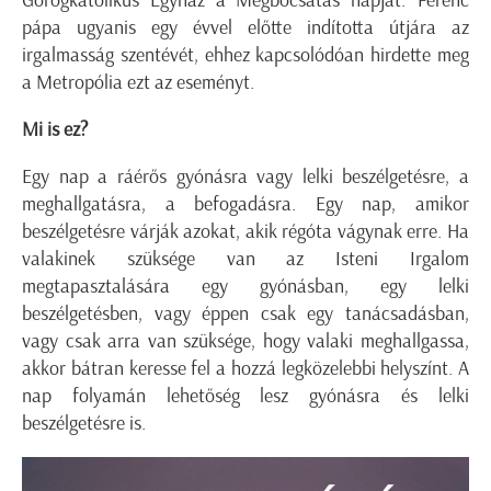
Görögkatolikus Egyház a Megbocsátás napját. Ferenc
pápa ugyanis egy évvel előtte indította útjára az
irgalmasság szentévét, ehhez kapcsolódóan hirdette meg
a Metropólia ezt az eseményt.
Mi is ez?
Egy nap a ráérős gyónásra vagy lelki beszélgetésre, a
meghallgatásra, a befogadásra. Egy nap, amikor
beszélgetésre várják azokat, akik régóta vágynak erre. Ha
valakinek szüksége van az Isteni Irgalom
megtapasztalására egy gyónásban, egy lelki
beszélgetésben, vagy éppen csak egy tanácsadásban,
vagy csak arra van szüksége, hogy valaki meghallgassa,
akkor bátran keresse fel a hozzá legközelebbi helyszínt. A
nap folyamán lehetőség lesz gyónásra és lelki
beszélgetésre is.