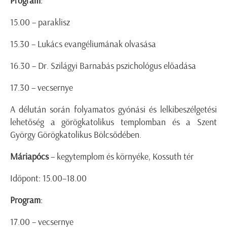
Program
:
15.00 – paraklisz
15.30 – Lukács evangéliumának olvasása
16.30 – Dr. Szilágyi Barnabás pszichológus előadása
17.30 – vecsernye
A délután során folyamatos gyónási és lelkibeszélgetési
lehetőség a görögkatolikus templomban és a Szent
György Görögkatolikus Bölcsődében.
Máriapócs
– kegytemplom és környéke, Kossuth tér
Időpont: 15.00–18.00
Program
:
17.00 – vecsernye