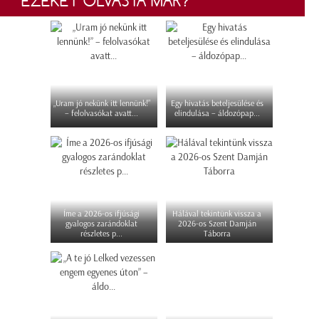
EZEKET OLVASTA MÁR?
„Uram jó nekünk itt lennünk!”
Egy hivatás beteljesülése és
– felolvasókat avatt...
elindulása – áldozópap...
Íme a 2026-os ifjúsági
Hálával tekintünk vissza a
gyalogos zarándoklat
2026-os Szent Damján
részletes p...
Táborra