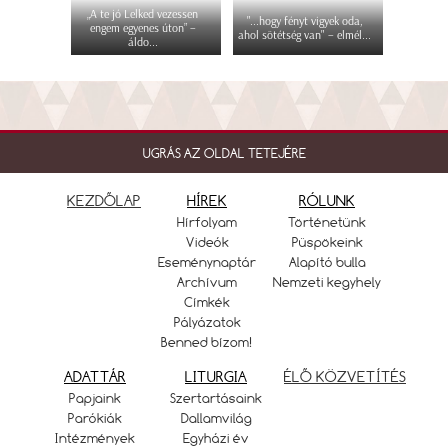
„A te jó Lelked vezessen
"...hogy fényt vigyek oda,
engem egyenes úton” –
ahol sötétség van" – elmél...
áldo...
UGRÁS AZ OLDAL TETEJÉRE
KEZDŐLAP
HÍREK
RÓLUNK
Hírfolyam
Történetünk
Videók
Püspökeink
Eseménynaptár
Alapító bulla
Archívum
Nemzeti kegyhely
Címkék
Pályázatok
Benned bízom!
ADATTÁR
LITURGIA
ÉLŐ KÖZVETÍTÉS
Papjaink
Szertartásaink
Parókiák
Dallamvilág
Intézmények
Egyházi év