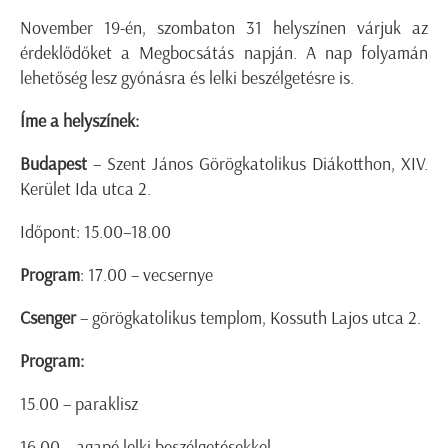
November 19-én, szombaton 31 helyszínen várjuk az
érdeklődőket a Megbocsátás napján. A nap folyamán
lehetőség lesz gyónásra és lelki beszélgetésre is.
Íme a helyszínek:
Budapest
– Szent János Görögkatolikus Diákotthon, XIV.
Kerület Ida utca 2.
Időpont: 15.00–18.00
Program
: 17.00 – vecsernye
Csenger
– görögkatolikus templom, Kossuth Lajos utca 2.
Program:
15.00 – paraklisz
16.00 – agapé lelki beszélgetésekkel