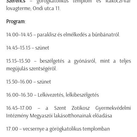
Szerencs
– görögkatolikus templom és Rákóczi-vár
lovagterme, Ondi utca 11.
Program
:
14.00–14.45 – paraklisz és elmélkedés a bűnbánatról.
14.45–15.15 – szünet
15.15–15.50 – beszélgetés a gyónásról, mint a teljes
megújulás szentségéről.
15.50–16.00 – szünet
16.00–16.30 – Lelkivezetés, lelkibeszélgetés
16.45–17.00 – a Szent Zotikosz Gyermekvédelmi
Intézmény Megyaszói lakásotthonainak előadása
17.00 – vecsernye a görögkatolikus templomban