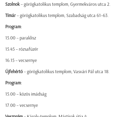
Szolnok
– görögkatolikus templom, Gyermekváros utca 2.
Tímár
– görögkatolikus templom, Szabadság utca 61–63.
Program
:
15.00 – paraklisz
15.45 – rózsafüzér
16.15 – vecsernye
Újfehértó
– görögkatolikus templom, Vasvári Pál utca 18.
Program
:
15.00 – közös imádság
17.00 – vecsernye
Veszprém
– Károly-templom, Mártírok útja 4.