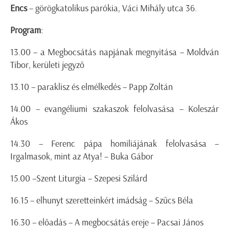
Encs
– görögkatolikus parókia, Váci Mihály utca 36.
Program
:
13.00 – a Megbocsátás napjának megnyitása – Moldván
Tibor, kerületi jegyző
13.10 – paraklisz és elmélkedés – Papp Zoltán
14.00 – evangéliumi szakaszok felolvasása – Koleszár
Ákos
14.30 – Ferenc pápa homiliájának felolvasása –
Irgalmasok, mint az Atya! – Buka Gábor
15.00 –Szent Liturgia – Szepesi Szilárd
16.15 – elhunyt szeretteinkért imádság – Szűcs Béla
16.30 – előadás – A megbocsátás ereje – Pacsai János