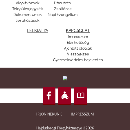
Alapítványok
Útmutató
Településjegyzék
Zsoltárok
Dokumentumok
Napi Evangélium
Beruházások
LELKIATYA
KAPCSOLAT
Imresszum
Elérhetőség
Ajánlott oldalak
Visszajelzés
Gyermekvédelmi bejelentés
ÍRJON NEKÜNK
IMPRESSZUM
Hajdúdorogi Főegyházmegye ©2026