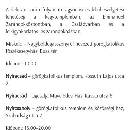
A délután során folyamatos gyónási és lelkibeszélgetési
lehetőség a kegytemplomban, az Emmánuel
Zarándokközpontban, a Családvárban és a
lelkigyakorlatos- és zarándokházban.
Miskolc
– Nagyboldogasszonyról nevezett görögkatolikus
főszékesegyház, Búza tér
Időpont: 10.00
Nyíracsád
– görögkatolikus templom, Kossuth Lajos utca
2.
Nyíracsád
– Ligetalja Művelődési Ház, Kassai utca 6.
Nyírcsaholy
– görögkatolikus templom és közösségi ház,
Szabadság utca 2.
Időpont: 16.00–20.00