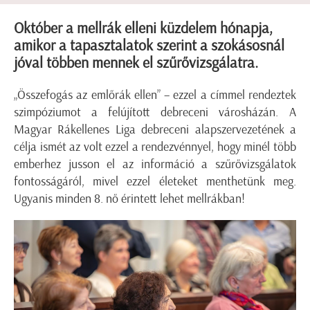
Október a mellrák elleni küzdelem hónapja,
amikor a tapasztalatok szerint a szokásosnál
jóval többen mennek el szűrővizsgálatra.
„Összefogás az emlőrák ellen” – ezzel a címmel rendeztek
szimpóziumot a felújított debreceni városházán. A
Magyar Rákellenes Liga debreceni alapszervezetének a
célja ismét az volt ezzel a rendezvénnyel, hogy minél több
emberhez jusson el az információ a szűrővizsgálatok
fontosságáról, mivel ezzel életeket menthetünk meg.
Ugyanis minden 8. nő érintett lehet mellrákban!