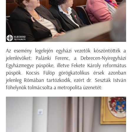
Az esemény legelején egyházi vezetők köszöntötték a
jelenlévőket: Palánki Ferenc, a Debrecen-Nyíregyházi
Egyházmegye püspöke, illetve Fekete Károly református
püspök. Kocsis Fülöp görögkatolikus érsek azonban
jelenleg Rómában tartózkodik, ezért dr. Seszták István
főhelynök tolmácsolta a metropolita üzenetét: