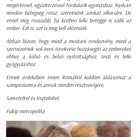
megértéssel, együttérzéssel fordulunk egymáshoz. Nyilván
minden betegség rossz, szeretnénk azokat elkerülni. De
ennél még rosszabb, ha közben lelki beteggé is válik az
ember. Ezt is, azt is meg kell előznünk.
Abban bízom, hogy mind a mostani rendezvény, mind a
szervezetnek sok éves törekvése hozzásegíti az embereket
ehhez a külső és belső nyitottsághoz, testi és lelki
gyógyuláshoz.
Ennek érdekében innen Rómából küldöm áldásomat a
szimpóziumra és annak minden résztvevőjére,
Szeretettel és tisztelettel,
Fülöp metropolita