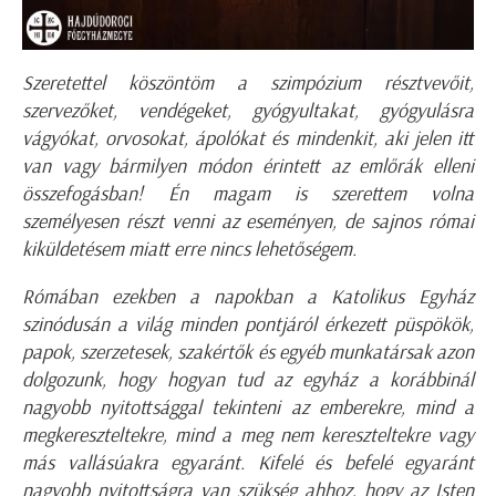
Szeretettel köszöntöm a szimpózium résztvevőit,
szervezőket, vendégeket, gyógyultakat, gyógyulásra
vágyókat, orvosokat, ápolókat és mindenkit, aki jelen itt
van vagy bármilyen módon érintett az emlőrák elleni
összefogásban!
Én magam is szerettem volna
személyesen részt venni az eseményen, de sajnos római
kiküldetésem miatt erre nincs lehetőségem.
Rómában ezekben a napokban a Katolikus Egyház
szinódusán a világ minden pontjáról érkezett püspökök,
papok, szerzetesek, szakértők és egyéb munkatársak azon
dolgozunk, hogy hogyan tud az egyház a korábbinál
nagyobb nyitottsággal tekinteni az emberekre, mind a
megkereszteltekre, mind a meg nem kereszteltekre vagy
más vallásúakra egyaránt. Kifelé és befelé egyaránt
nagyobb nyitottságra van szükség ahhoz, hogy az Isten