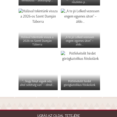
elindulása – áldozópap...
részletes p...
Hálával tekintünk vissza a
„A te jó Lelked vezessen
2026-os Szent Damján
engem egyenes úton” –
Táborra
áldo...
"...hogy fényt vigyek oda,
Pótfelvételit hirdet
ahol sötétség van" – elmél...
görögkatolikus főiskolánk
UGRÁS AZ OLDAL TETEJÉRE