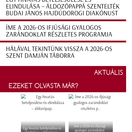
ELINDULÁSA – ÁLDOZÓPAPPÁ SZENTELTÉK
BUDAI JÁNOS HAJDÚDOROGI DIAKÓNUST
ÍME A 2026-OS IFJÚSÁGI GYALOGOS
ZARÁNDOKLAT RÉSZLETES PROGRAMJA
HÁLÁVAL TEKINTÜNK VISSZA A 2026-OS
SZENT DAMJÁN TÁBORRA
AKTUÁLIS
EZEKET OLVASTA MÁR?
Íme a 2026-os ifjúsági
Egy hivatás beteljesülése és
gyalogos zarándoklat