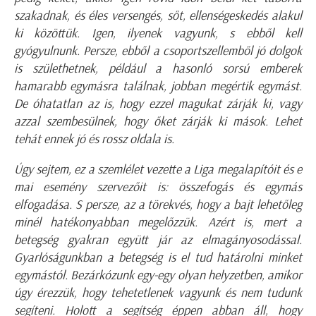
szakadnak, és éles versengés, sőt, ellenségeskedés alakul
ki közöttük. Igen, ilyenek vagyunk, s ebből kell
gyógyulnunk. Persze, ebből a csoportszellemből jó dolgok
is születhetnek, például a hasonló sorsú emberek
hamarabb egymásra találnak, jobban megértik egymást.
De óhatatlan az is, hogy ezzel magukat zárják ki, vagy
azzal szembesülnek, hogy őket zárják ki mások. Lehet
tehát ennek jó és rossz oldala is.
Úgy sejtem, ez a szemlélet vezette a Liga megalapítóit és e
mai esemény szervezőit is: összefogás és egymás
elfogadása. S persze, az a törekvés, hogy a bajt lehetőleg
minél hatékonyabban megelőzzük.
Azért is, mert a
betegség gyakran együtt jár az elmagányosodással.
Gyarlóságunkban a betegség is el tud határolni minket
egymástól. Bezárkózunk egy-egy olyan helyzetben, amikor
úgy érezzük, hogy tehetetlenek vagyunk és nem tudunk
segíteni. Holott a segítség éppen abban áll, hogy