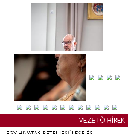
VEZETŐ HÍREK
EGY HIVATÁS BETELJESÜLÉSE ÉS