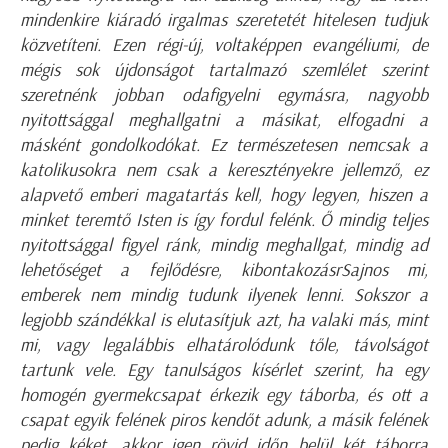
mindenkire kiáradó irgalmas szeretetét hitelesen tudjuk
közvetíteni. Ezen régi-új, voltaképpen evangéliumi, de
mégis sok újdonságot tartalmazó szemlélet szerint
szeretnénk jobban odafigyelni egymásra, nagyobb
nyitottsággal meghallgatni a másikat, elfogadni a
másként gondolkodókat. Ez természetesen nemcsak a
katolikusokra nem csak a keresztényekre jellemző, ez
alapvető emberi magatartás kell, hogy legyen, hiszen a
minket teremtő Isten is így fordul felénk. Ő mindig teljes
nyitottsággal figyel ránk, mindig meghallgat, mindig ad
lehetőséget a fejlődésre, kibontakozásr
Sajnos mi,
emberek nem mindig tudunk ilyenek lenni. Sokszor a
legjobb szándékkal is elutasítjuk azt, ha valaki más, mint
mi, vagy legalábbis elhatárolódunk tőle, távolságot
tartunk vele. Egy tanulságos kísérlet szerint, ha egy
homogén gyermekcsapat érkezik egy táborba, és ott a
csapat egyik felének piros kendőt adunk, a másik felének
pedig kéket, akkor igen rövid időn belül két táborra