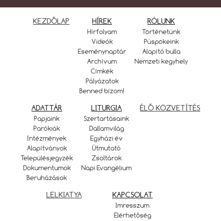
KEZDŐLAP
HÍREK
RÓLUNK
Hírfolyam
Történetünk
Videók
Püspökeink
Eseménynaptár
Alapító bulla
Archívum
Nemzeti kegyhely
Címkék
Pályázatok
Benned bízom!
ADATTÁR
LITURGIA
ÉLŐ KÖZVETÍTÉS
Papjaink
Szertartásaink
Parókiák
Dallamvilág
Intézmények
Egyházi év
Alapítványok
Útmutató
Településjegyzék
Zsoltárok
Dokumentumok
Napi Evangélium
Beruházások
LELKIATYA
KAPCSOLAT
Imresszum
Elérhetőség