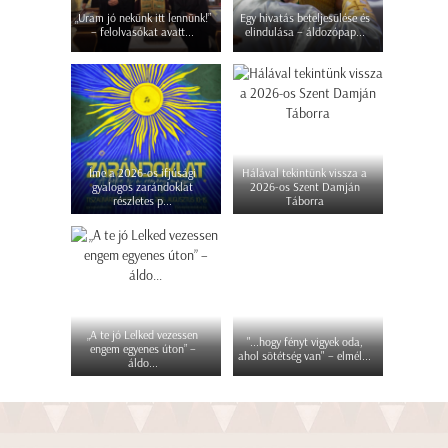
„Uram jó nekünk itt lennünk!”
Egy hivatás beteljesülése és
– felolvasókat avatt...
elindulása – áldozópap...
Íme a 2026-os ifjúsági
Hálával tekintünk vissza a
gyalogos zarándoklat
2026-os Szent Damján
részletes p...
Táborra
„A te jó Lelked vezessen
"...hogy fényt vigyek oda,
engem egyenes úton” –
ahol sötétség van" – elmél...
áldo...