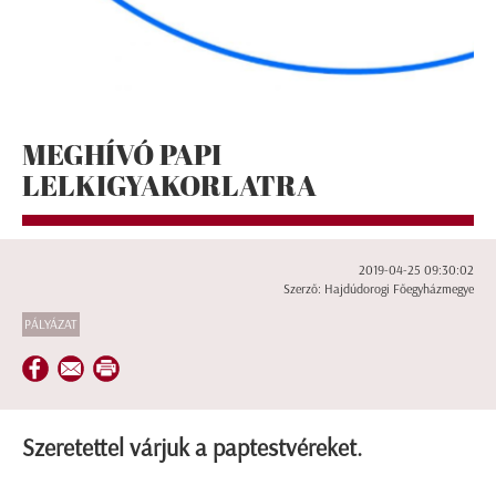
MEGHÍVÓ PAPI
LELKIGYAKORLATRA
2019-04-25 09:30:02
Szerző: Hajdúdorogi Főegyházmegye
PÁLYÁZAT
Szeretettel várjuk a paptestvéreket.