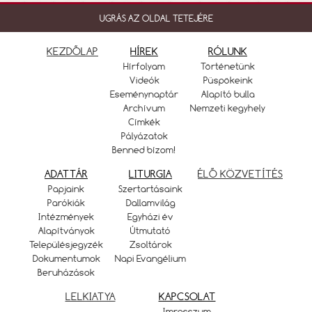
UGRÁS AZ OLDAL TETEJÉRE
KEZDŐLAP
HÍREK
RÓLUNK
Hírfolyam
Történetünk
Videók
Püspökeink
Eseménynaptár
Alapító bulla
Archívum
Nemzeti kegyhely
Címkék
Pályázatok
Benned bízom!
ADATTÁR
LITURGIA
ÉLŐ KÖZVETÍTÉS
Papjaink
Szertartásaink
Parókiák
Dallamvilág
Intézmények
Egyházi év
Alapítványok
Útmutató
Településjegyzék
Zsoltárok
Dokumentumok
Napi Evangélium
Beruházások
LELKIATYA
KAPCSOLAT
Imresszum