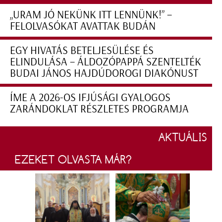
„URAM JÓ NEKÜNK ITT LENNÜNK!” –
FELOLVASÓKAT AVATTAK BUDÁN
EGY HIVATÁS BETELJESÜLÉSE ÉS
ELINDULÁSA – ÁLDOZÓPAPPÁ SZENTELTÉK
BUDAI JÁNOS HAJDÚDOROGI DIAKÓNUST
ÍME A 2026-OS IFJÚSÁGI GYALOGOS
ZARÁNDOKLAT RÉSZLETES PROGRAMJA
AKTUÁLIS
EZEKET OLVASTA MÁR?