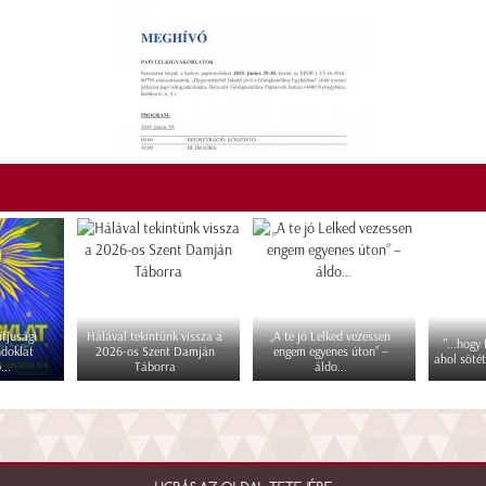
fjúsági
Hálával tekintünk vissza a
„A te jó Lelked vezessen
"...hogy
ndoklat
2026-os Szent Damján
engem egyenes úton” –
ahol sötét
...
Táborra
áldo...