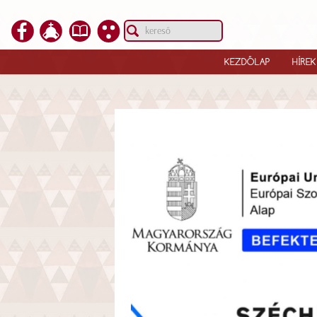
KEZDŐLAP
HÍREK