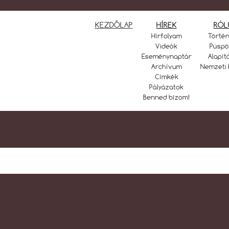
KEZDŐLAP
HÍREK
RÓL
Hírfolyam
Törté
Videók
Püspö
Eseménynaptár
Alapít
Archívum
Nemzeti 
Címkék
Pályázatok
Benned bízom!