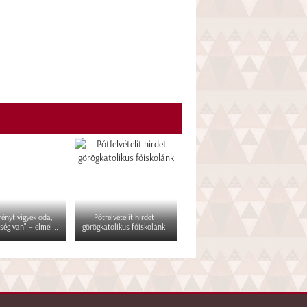
 fényt vigyek oda,
Pótfelvételit hirdet
ség van" – elmél...
görögkatolikus főiskolánk