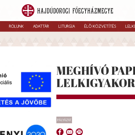
RÓLUNK
ADATTÁR
LITURGIA
ÉLŐ KÖZVETÍTÉS
LELK
MEGHÍVÓ PAP
LELKIGYAKO
PÁLYÁZAT