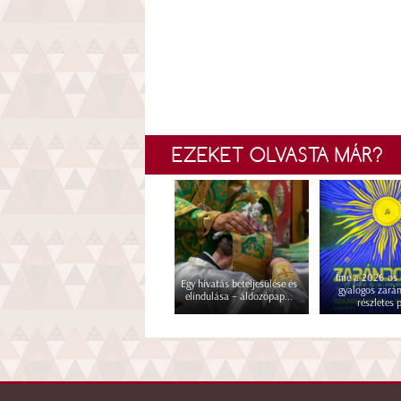
EZEKET OLVASTA MÁR?
Íme a 2026-os i
Egy hivatás beteljesülése és
gyalogos zará
elindulása – áldozópap...
részletes p