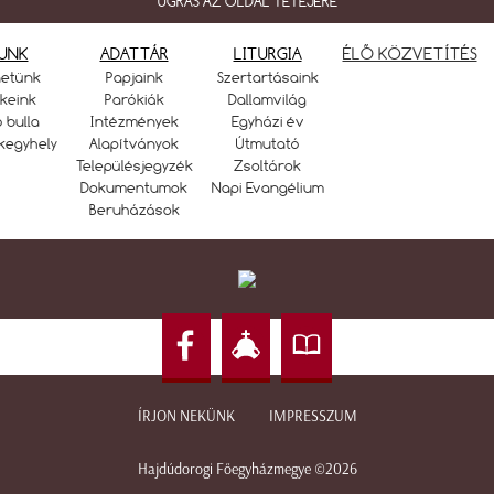
UGRÁS AZ OLDAL TETEJÉRE
UNK
ADATTÁR
LITURGIA
ÉLŐ KÖZVETÍTÉS
netünk
Papjaink
Szertartásaink
keink
Parókiák
Dallamvilág
ó bulla
Intézmények
Egyházi év
kegyhely
Alapítványok
Útmutató
Településjegyzék
Zsoltárok
Dokumentumok
Napi Evangélium
Beruházások
ÍRJON NEKÜNK
IMPRESSZUM
Hajdúdorogi Főegyházmegye ©2026