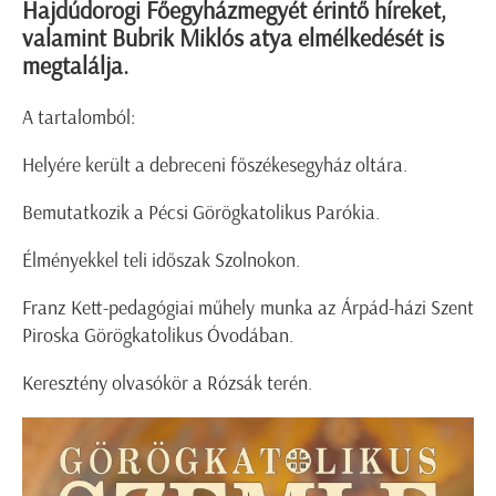
Hajdúdorogi Főegyházmegyét érintő híreket,
valamint Bubrik Miklós atya elmélkedését is
megtalálja.
A tartalomból:
Helyére került a debreceni főszékesegyház oltára.
Bemutatkozik a Pécsi Görögkatolikus Parókia.
Élményekkel teli időszak Szolnokon.
Franz Kett-pedagógiai műhely munka az Árpád-házi Szent
Piroska Görögkatolikus Óvodában.
Keresztény olvasókör a Rózsák terén.