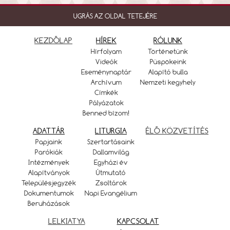
UGRÁS AZ OLDAL TETEJÉRE
KEZDŐLAP
HÍREK
RÓLUNK
Hírfolyam
Történetünk
Videók
Püspökeink
Eseménynaptár
Alapító bulla
Archívum
Nemzeti kegyhely
Címkék
Pályázatok
Benned bízom!
ADATTÁR
LITURGIA
ÉLŐ KÖZVETÍTÉS
Papjaink
Szertartásaink
Parókiák
Dallamvilág
Intézmények
Egyházi év
Alapítványok
Útmutató
Településjegyzék
Zsoltárok
Dokumentumok
Napi Evangélium
Beruházások
LELKIATYA
KAPCSOLAT