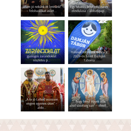
„Uram jó nekünk itt lennünk!”
Egy hivatás beteljesülése és
– felolvasókat avatt...
elindulása – áldozópap...
Íme a 2026-os ifjúsági
Hálával tekintünk vissza a
gyalogos zarándoklat
2026-os Szent Damján
részletes p...
Táborra
„A te jó Lelked vezessen
"...hogy fényt vigyek oda,
engem egyenes úton” –
ahol sötétség van" – elmél...
áldo...