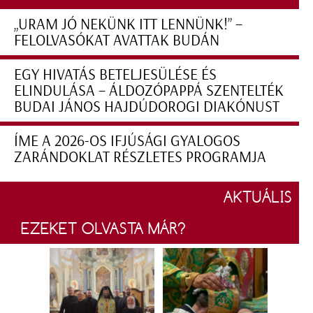
„URAM JÓ NEKÜNK ITT LENNÜNK!” –
FELOLVASÓKAT AVATTAK BUDÁN
EGY HIVATÁS BETELJESÜLÉSE ÉS
ELINDULÁSA – ÁLDOZÓPAPPÁ SZENTELTÉK
BUDAI JÁNOS HAJDÚDOROGI DIAKÓNUST
ÍME A 2026-OS IFJÚSÁGI GYALOGOS
ZARÁNDOKLAT RÉSZLETES PROGRAMJA
AKTUÁLIS
EZEKET OLVASTA MÁR?