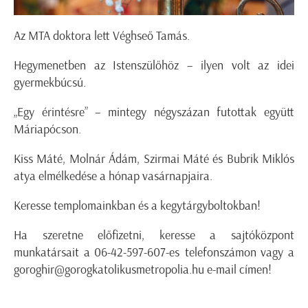
Az MTA doktora lett Véghseő Tamás.
Hegymenetben az Istenszülőhöz – ilyen volt az idei
gyermekbúcsú.
„Egy érintésre” – mintegy négyszázan futottak együtt
Máriapócson.
Kiss Máté, Molnár Ádám, Szirmai Máté és Bubrik Miklós
atya elmélkedése a hónap vasárnapjaira.
Keresse templomainkban és a kegytárgyboltokban!
Ha szeretne előfizetni, keresse a sajtóközpont
munkatársait a 06-42-597-607-es telefonszámon vagy a
goroghir@gorogkatolikusmetropolia.hu e-mail címen!