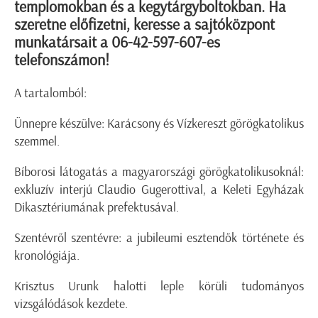
templomokban és a kegytárgyboltokban. Ha
szeretne előfizetni, keresse a sajtóközpont
munkatársait a 06-42-597-607-es
telefonszámon!
A tartalomból:
Ünnepre készülve: Karácsony és Vízkereszt görögkatolikus
szemmel.
Bíborosi látogatás a magyarországi görögkatolikusoknál:
exkluzív interjú Claudio Gugerottival, a Keleti Egyházak
Dikasztériumának prefektusával.
Szentévről szentévre: a jubileumi esztendők története és
kronológiája.
Krisztus Urunk halotti leple körüli tudományos
vizsgálódások kezdete.