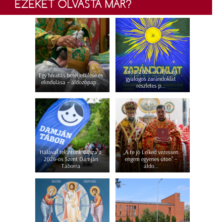
EZEKET OLVASTA MÁR?
Íme a 2026-os ifjúsági
Egy hivatás beteljesülése és
gyalogos zarándoklat
elindulása – áldozópap...
részletes p...
Hálával tekintünk vissza a
„A te jó Lelked vezessen
2026-os Szent Damján
engem egyenes úton” –
Táborra
áldo...