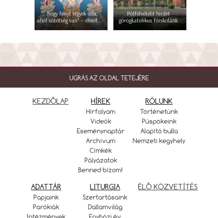
"...hogy fényt vigyek oda,
Pótfelvételit hirdet
ahol sötétség van" – elmél...
görögkatolikus főiskolánk
UGRÁS AZ OLDAL TETEJÉRE
KEZDŐLAP
HÍREK
RÓLUNK
Hírfolyam
Történetünk
Videók
Püspökeink
Eseménynaptár
Alapító bulla
Archívum
Nemzeti kegyhely
Címkék
Pályázatok
Benned bízom!
ADATTÁR
LITURGIA
ÉLŐ KÖZVETÍTÉS
Papjaink
Szertartásaink
Parókiák
Dallamvilág
Intézmények
Egyházi év