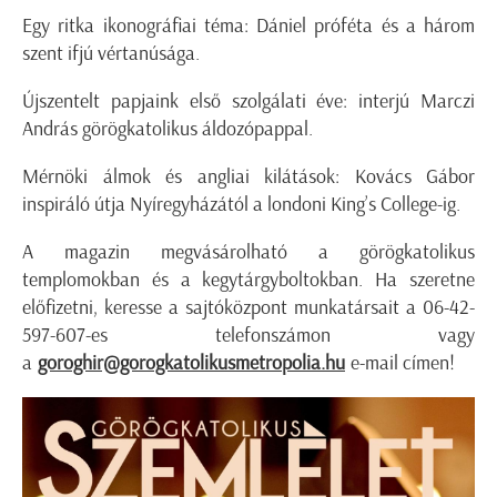
Egy ritka ikonográfiai téma: Dániel próféta és a három
szent ifjú vértanúsága.
Újszentelt papjaink első szolgálati éve: interjú Marczi
András görögkatolikus áldozópappal.
Mérnöki álmok és angliai kilátások: Kovács Gábor
inspiráló útja Nyíregyházától a londoni King’s College-ig.
A magazin megvásárolható a görögkatolikus
templomokban és a kegytárgyboltokban. Ha szeretne
előfizetni, keresse a sajtóközpont munkatársait a 06-42-
597-607-es telefonszámon vagy
a
goroghir@gorogkatolikusmetropolia.hu
e-mail címen!