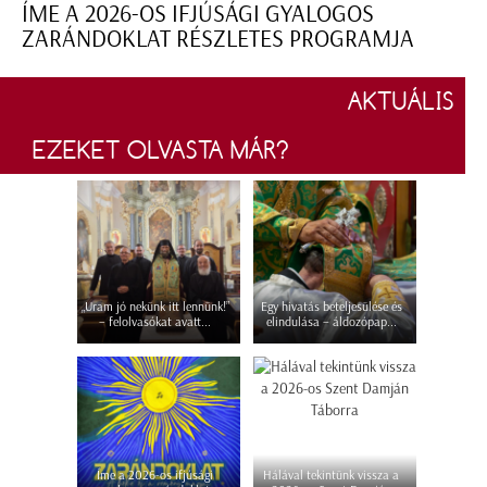
ÍME A 2026-OS IFJÚSÁGI GYALOGOS
ZARÁNDOKLAT RÉSZLETES PROGRAMJA
AKTUÁLIS
EZEKET OLVASTA MÁR?
„Uram jó nekünk itt lennünk!”
Egy hivatás beteljesülése és
– felolvasókat avatt...
elindulása – áldozópap...
Íme a 2026-os ifjúsági
Hálával tekintünk vissza a