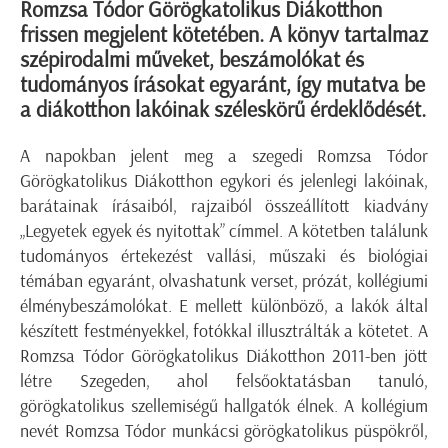
Romzsa Tódor Görögkatolikus Diákotthon
frissen megjelent kötetében. A könyv tartalmaz
szépirodalmi műveket, beszámolókat és
tudományos írásokat egyaránt, így mutatva be
a diákotthon lakóinak széleskörű érdeklődését.
A napokban jelent meg a szegedi Romzsa Tódor
Görögkatolikus Diákotthon egykori és jelenlegi lakóinak,
barátainak írásaiból, rajzaiból összeállított kiadvány
„Legyetek egyek és nyitottak” címmel. A kötetben találunk
tudományos értekezést vallási, műszaki és biológiai
témában egyaránt, olvashatunk verset, prózát, kollégiumi
élménybeszámolókat. E mellett különböző, a lakók által
készített festményekkel, fotókkal illusztrálták a kötetet. A
Romzsa Tódor Görögkatolikus Diákotthon 2011-ben jött
létre Szegeden, ahol felsőoktatásban tanuló,
görögkatolikus szellemiségű hallgatók élnek. A kollégium
nevét Romzsa Tódor munkácsi görögkatolikus püspökről,