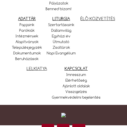
Pályázatok
Benned bízom!
ADATTÁR
LITURGIA
ÉLŐ KÖZVETÍTÉS
Papjaink
Szertartásaink
Parókiák
Dallamvilág
Intézmények
Egyházi év
Alapítványok
Útmutató
Településjegyzék
Zsoltárok
Dokumentumok
Napi Evangélium
Beruházások
LELKIATYA
KAPCSOLAT
Imresszum
Elérhetőség
Ajánlott oldalak
Visszajelzés
Gyermekvédelmi bejelentés