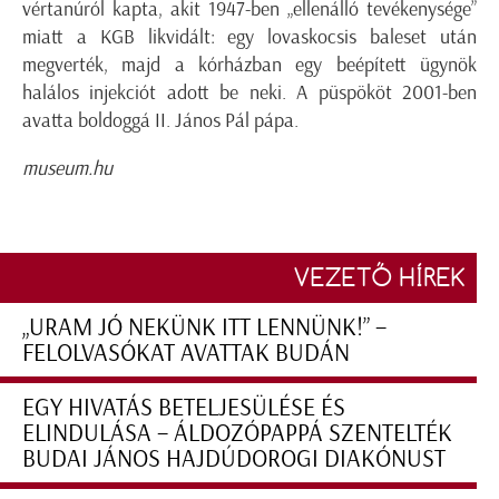
vértanúról kapta, akit 1947-ben „ellenálló tevékenysége”
miatt a KGB likvidált: egy lovaskocsis baleset után
megverték, majd a kórházban egy beépített ügynök
halálos injekciót adott be neki. A püspököt 2001-ben
avatta boldoggá II. János Pál pápa.
museum.hu
VEZETŐ HÍREK
„URAM JÓ NEKÜNK ITT LENNÜNK!” –
FELOLVASÓKAT AVATTAK BUDÁN
EGY HIVATÁS BETELJESÜLÉSE ÉS
ELINDULÁSA – ÁLDOZÓPAPPÁ SZENTELTÉK
BUDAI JÁNOS HAJDÚDOROGI DIAKÓNUST