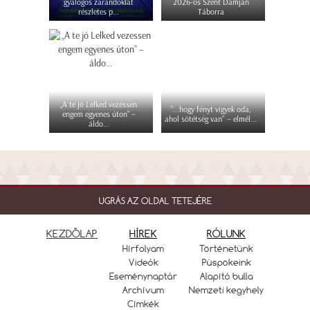
gyalogos zarándoklat
2026-os Szent Damján
részletes p...
Táborra
„A te jó Lelked vezessen
"...hogy fényt vigyek oda,
engem egyenes úton” –
ahol sötétség van" – elmél...
áldo...
UGRÁS AZ OLDAL TETEJÉRE
KEZDŐLAP
HÍREK
RÓLUNK
Hírfolyam
Történetünk
Videók
Püspökeink
Eseménynaptár
Alapító bulla
Archívum
Nemzeti kegyhely
Címkék