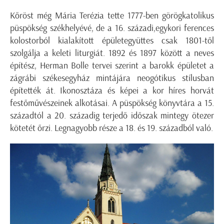
Kőröst még Mária Terézia tette 1777-ben görögkatolikus
püspökség székhelyévé, de a 16. századi,egykori ferences
kolostorból kialakított épületegyüttes csak 1801-től
szolgálja a keleti liturgiát. 1892 és 1897 között a neves
építész, Herman Bolle tervei szerint a barokk épületet a
zágrábi székesegyház mintájára neogótikus stílusban
építették át. Ikonosztáza és képei a kor híres horvát
festőművészeinek alkotásai. A püspökség könyvtára a 15.
századtól a 20. századig terjedő időszak mintegy ötezer
kötetét őrzi. Legnagyobb része a 18. és 19. századból való.