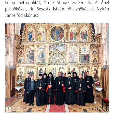
Fülöp metropolitát, Orosz Atanáz és Szocska A. Ábel
püspököket, dr. Seszták István főhelynököt és Nyirán
János fődiakónust.