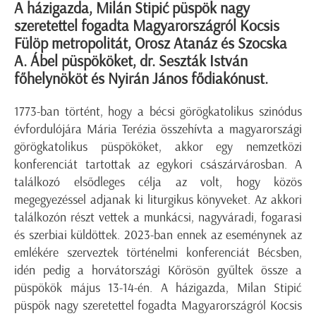
A házigazda, Milán Stipić püspök nagy
szeretettel fogadta Magyarországról Kocsis
Fülöp metropolitát, Orosz Atanáz és Szocska
A. Ábel püspököket, dr. Seszták István
főhelynököt és Nyirán János fődiakónust.
1773-ban történt, hogy a bécsi görögkatolikus szinódus
évfordulójára Mária Terézia összehívta a magyarországi
görögkatolikus püspököket, akkor egy nemzetközi
konferenciát tartottak az egykori császárvárosban. A
találkozó elsődleges célja az volt, hogy közös
megegyezéssel adjanak ki liturgikus könyveket. Az akkori
találkozón részt vettek a munkácsi, nagyváradi, fogarasi
és szerbiai küldöttek. 2023-ban ennek az eseménynek az
emlékére szerveztek történelmi konferenciát Bécsben,
idén pedig a horvátországi Kőrösön gyűltek össze a
püspökök május 13-14-én. A házigazda, Milan Stipić
püspök nagy szeretettel fogadta Magyarországról Kocsis