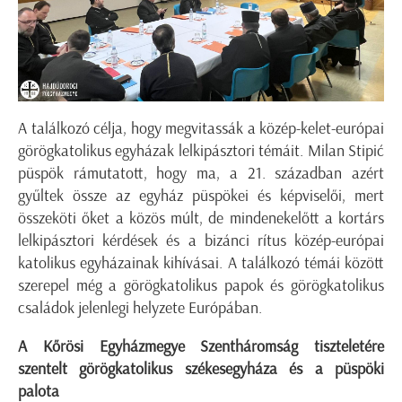
A találkozó célja, hogy megvitassák a közép-kelet-európai
görögkatolikus egyházak lelkipásztori témáit. Milan Stipić
püspök rámutatott, hogy ma, a 21. században azért
gyűltek össze az egyház püspökei és képviselői, mert
összeköti őket a közös múlt, de mindenekelőtt a kortárs
lelkipásztori kérdések és a bizánci rítus közép-európai
katolikus egyházainak kihívásai. A találkozó témái között
szerepel még a görögkatolikus papok és görögkatolikus
családok jelenlegi helyzete Európában.
A Kőrösi Egyházmegye Szentháromság tiszteletére
szentelt görögkatolikus székesegyháza és a püspöki
palota