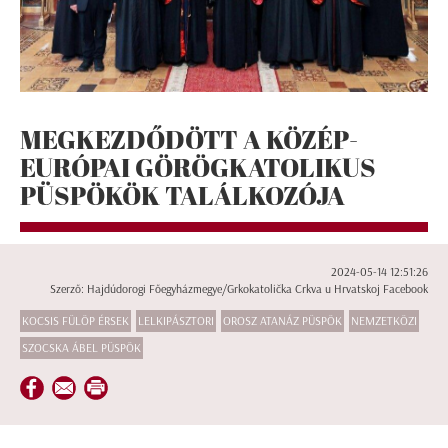
MEGKEZDŐDÖTT A KÖZÉP-
EURÓPAI GÖRÖGKATOLIKUS
PÜSPÖKÖK TALÁLKOZÓJA
2024-05-14 12:51:26
Szerző: Hajdúdorogi Főegyházmegye/Grkokatolička Crkva u Hrvatskoj Facebook
KOCSIS FÜLÖP ÉRSEK
LELKIPÁSZTORI
OROSZ ATANÁZ PÜSPÖK
NEMZETKÖZI
SZOCSKA ÁBEL PÜSPÖK