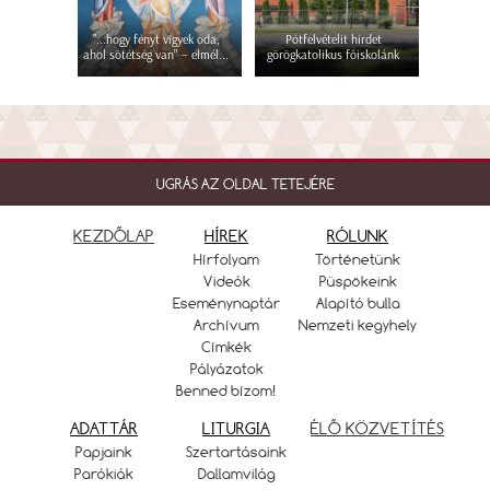
"...hogy fényt vigyek oda,
Pótfelvételit hirdet
ahol sötétség van" – elmél...
görögkatolikus főiskolánk
UGRÁS AZ OLDAL TETEJÉRE
KEZDŐLAP
HÍREK
RÓLUNK
Hírfolyam
Történetünk
Videók
Püspökeink
Eseménynaptár
Alapító bulla
Archívum
Nemzeti kegyhely
Címkék
Pályázatok
Benned bízom!
ADATTÁR
LITURGIA
ÉLŐ KÖZVETÍTÉS
Papjaink
Szertartásaink
Parókiák
Dallamvilág