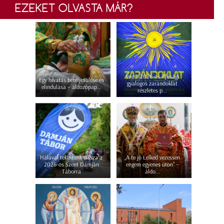
EZEKET OLVASTA MÁR?
Íme a 2026-os ifjúsági
Egy hivatás beteljesülése és
gyalogos zarándoklat
elindulása – áldozópap...
részletes p...
Hálával tekintünk vissza a
„A te jó Lelked vezessen
2026-os Szent Damján
engem egyenes úton” –
Táborra
áldo...