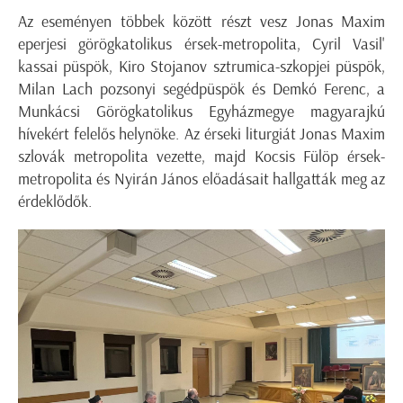
Az eseményen többek között részt vesz Jonas Maxim
eperjesi görögkatolikus érsek-metropolita, Cyril Vasil'
kassai püspök, Kiro Stojanov sztrumica-szkopjei püspök,
Milan Lach pozsonyi segédpüspök és Demkó Ferenc, a
Munkácsi Görögkatolikus Egyházmegye magyarajkú
hívekért felelős helynöke. Az érseki liturgiát Jonas Maxim
szlovák metropolita vezette, majd Kocsis Fülöp érsek-
metropolita és Nyirán János előadásait hallgatták meg az
érdeklődők.