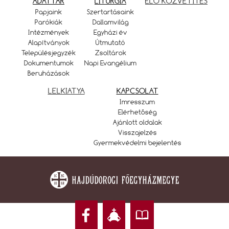
ADATTÁR
LITURGIA
ÉLŐ KÖZVETÍTÉS
Papjaink
Szertartásaink
Parókiák
Dallamvilág
Intézmények
Egyházi év
Alapítványok
Útmutató
Településjegyzék
Zsoltárok
Dokumentumok
Napi Evangélium
Beruházások
LELKIATYA
KAPCSOLAT
Imresszum
Elérhetőség
Ajánlott oldalak
Visszajelzés
Gyermekvédelmi bejelentés