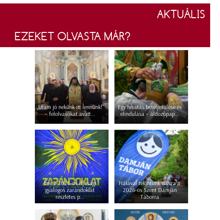
AKTUÁLIS
EZEKET OLVASTA MÁR?
„Uram jó nekünk itt lennünk!”
Egy hivatás beteljesülése és
– felolvasókat avatt...
elindulása – áldozópap...
Íme a 2026-os ifjúsági
Hálával tekintünk vissza a
gyalogos zarándoklat
2026-os Szent Damján
részletes p...
Táborra