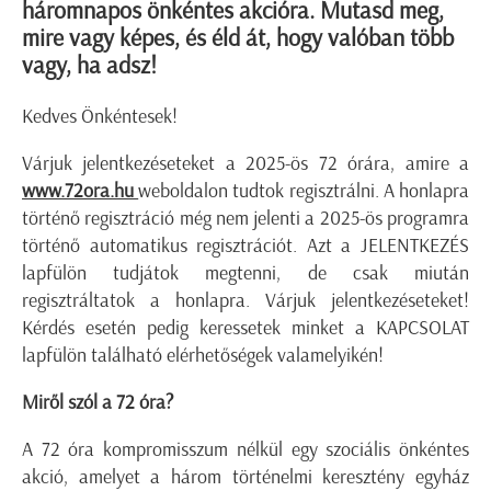
háromnapos önkéntes akcióra. Mutasd meg,
mire vagy képes, és éld át, hogy valóban több
vagy, ha adsz!
Kedves Önkéntesek!
Várjuk jelentkezéseteket a 2025-ös 72 órára, amire a
www.72ora.hu
weboldalon tudtok regisztrálni. A honlapra
történő regisztráció még nem jelenti a 2025-ös programra
történő automatikus regisztrációt. Azt a JELENTKEZÉS
lapfülön tudjátok megtenni, de csak miután
regisztráltatok a honlapra. Várjuk jelentkezéseteket!
Kérdés esetén pedig keressetek minket a KAPCSOLAT
lapfülön található elérhetőségek valamelyikén!
Miről szól a 72 óra?
A 72 óra kompromisszum nélkül egy szociális önkéntes
akció, amelyet a három történelmi keresztény egyház