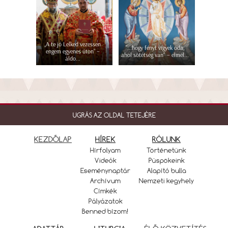
„A te jó Lelked vezessen
"...hogy fényt vigyek oda,
engem egyenes úton” –
ahol sötétség van" – elmél...
áldo...
UGRÁS AZ OLDAL TETEJÉRE
KEZDŐLAP
HÍREK
RÓLUNK
Hírfolyam
Történetünk
Videók
Püspökeink
Eseménynaptár
Alapító bulla
Archívum
Nemzeti kegyhely
Címkék
Pályázatok
Benned bízom!