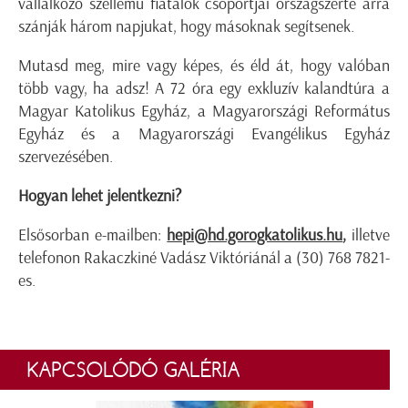
vállalkozó szellemű fiatalok csoportjai országszerte arra
szánják három napjukat, hogy másoknak segítsenek.
Mutasd meg, mire vagy képes, és éld át, hogy valóban
több vagy, ha adsz! A 72 óra egy exkluzív kalandtúra a
Magyar Katolikus Egyház, a Magyarországi Református
Egyház és a Magyarországi Evangélikus Egyház
szervezésében.
Hogyan lehet jelentkezni?
Elsősorban e-mailben:
hepi@hd.gorogkatolikus.hu
,
illetve
telefonon Rakaczkiné Vadász Viktóriánál a (30) 768 7821-
es.
KAPCSOLÓDÓ GALÉRIA